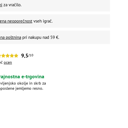
ni
za vračilo.
vena neoporečnost
vseh igrač.
na poštnina
pri nakupu nad 59 €.
9,5
/10
eč
ocen
rajnostna e-trgovina
ivljenjsko okolje in skrb za
aposlene jemljemo resno.