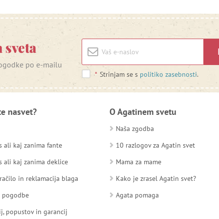
 sveta
 dogodke po e-mailu
*
Strinjam se s
politiko zasebnosti
.
te nasvet?
O Agatinem svetu
Naša zgodba
 ali kaj zanima fante
10 razlogov za Agatin svet
 ali kaj zanima deklice
Mama za mame
račilo in reklamacija blaga
Kako je zrasel Agatin svet?
d pogodbe
Agata pomaga
ij, popustov in garancij