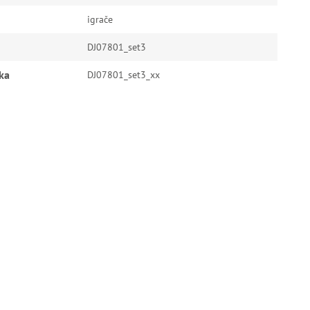
igrače
DJ07801_set3
ka
DJ07801_set3_xx