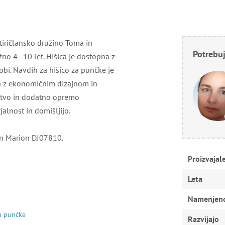
tiričlansko družino Toma in
Potrebuj
ižno 4–10 let. Hišica je dostopna z
sobi. Navdih za hišico za punčke je
ca z ekonomičnim dizajnom in
ištvo in dodatno opremo
alnost in domišljijo.
in Marion DJ07810.
Proizvajal
Leta
Namenjen
a punčke
Razvijajo