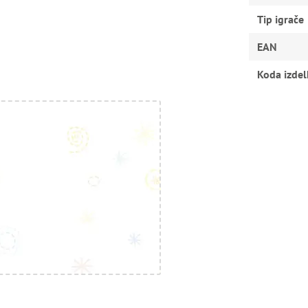
Tip igrače
EAN
Koda izdel