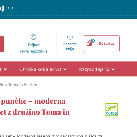
AJ >>
0
Košarica
Seznam
Prijava
želja
Nova registracija
rt
Otroška soba in vrt
Razprodaja %
užino Toma in Marion
a punčke – moderna
set z družino Toma in
n set – Moderna lesena dvonadstropna hišica za