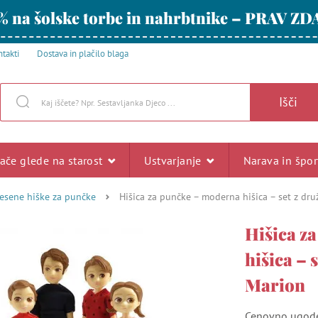
% na šolske torbe in nahrbtnike – PRAV ZD
takti
Dostava in plačilo blaga
Išči
rače glede na starost
Ustvarjanje
Narava in špo
esene hiške za punčke
Hišica za punčke – moderna hišica – set z dr
Hišica z
hišica – 
Marion
Cenovno ugode