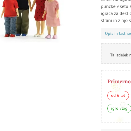
punčke v setu s
igrača za dekli
strani in z njo
Opis in lastno
Ta izdelek 
Primerno
od 6 let
igro vlog