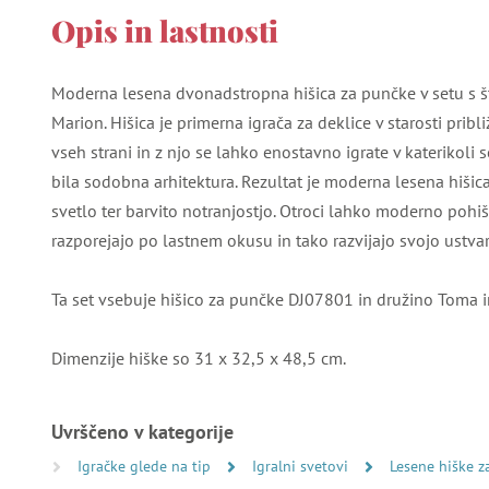
Opis in lastnosti
Moderna lesena dvonadstropna hišica za punčke v setu s š
Marion. Hišica je primerna igrača za deklice v starosti pribl
vseh strani in z njo se lahko enostavno igrate v katerikoli 
bila sodobna arhitektura. Rezultat je moderna lesena hiši
svetlo ter barvito notranjostjo. Otroci lahko moderno poh
razporejajo po lastnem okusu in tako razvijajo svojo ustvarj
Ta set vsebuje hišico za punčke DJ07801 in družino Toma 
Dimenzije hiške so 31 x 32,5 x 48,5 cm.
Uvrščeno v kategorije
Igračke glede na tip
Igralni svetovi
Lesene hiške z