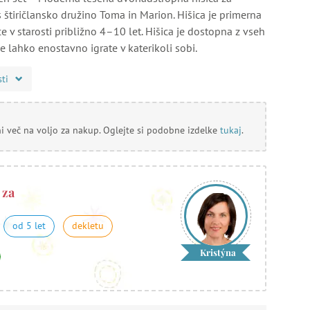
 štiričlansko družino Toma in Marion. Hišica je primerna
ce v starosti približno 4–10 let. Hišica je dostopna z vseh
 se lahko enostavno igrate v katerikoli sobi.
sti
ni več na voljo za nakup. Oglejte si podobne izdelke
tukaj
.
 za
od 5 let
dekletu
Kristýna