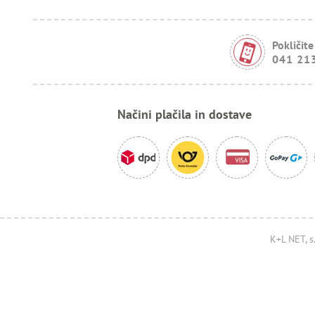
Pokličite
041 21
Načini plačila in dostave
K+L NET, s