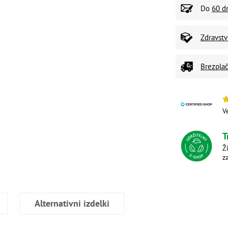
Do
60 d
Zdravst
Brezplač
V
T
Ž
z
Alternativni izdelki