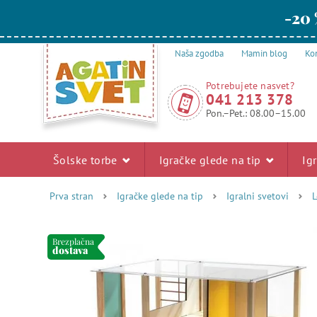
-20 
Naša zgodba
Mamin blog
Kon
Potrebujete nasvet?
041 213 378
Pon.–Pet.: 08.00–15.00
Šolske torbe
Igračke glede na tip
Ig
Prva stran
Igračke glede na tip
Igralni svetovi
L
Brezplačna
dostava