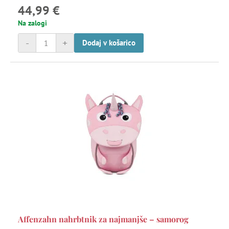
44,99 €
Na zalogi
-
+
Dodaj v košarico
Affenzahn nahrbtnik za najmanjše – samorog