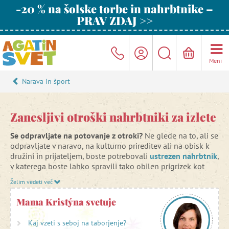
-20 % na šolske torbe in nahrbtnike –
PRAV ZDAJ >>
Meni
Narava in šport
Zanesljivi otroški nahrbtniki za izlete
Se odpravljate na potovanje z otroki?
Ne glede na to, ali se
odpravljate v naravo, na kulturno prireditev ali na obisk k
družini in prijateljem, boste potrebovali
ustrezen nahrbtnik
,
v katerega boste lahko spravili tako obilen prigrizek kot
tudi oblačila ali ali kaj zabavnega za na pot.
Želim vedeti več
Pomembno je, da se takšen večnamenski
nahrbtnik
Mama Kristýna svetuje
pravilno prilega vašemu hrbtu, da ga je mogoče enostavno
prilagoditi in, kar je najpomembneje, da je zanesljiv
. Pri
Kaj vzeti s seboj na taborjenje?
izbiri
nahrbtnika za prosti čas
se prepričajte, da je
lahek
.