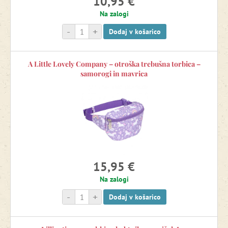
10,95 €
Na zalogi
-
+
Dodaj v košarico
A Little Lovely Company – otroška trebušna torbica –
samorogi in mavrica
15,95 €
Na zalogi
-
+
Dodaj v košarico