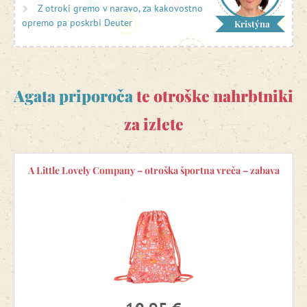
Z otroki gremo v naravo, za kakovostno
Imeti mora tudi
dovolj žepov in domiselnih zank
. Seveda pa
opremo pa poskrbi Deuter
Kristýna
komplet
odsevnih elementov
zagotavlja varnost vašega
otroka na prostem.
Naši večnamenski nahrbtniki so primerni tudi kot
šolska
ali
vrtčevska torba
.
Agata priporoča
te otroške nahrbtniki
za izlete
A Little Lovely Company – otroška športna vreča – zabava