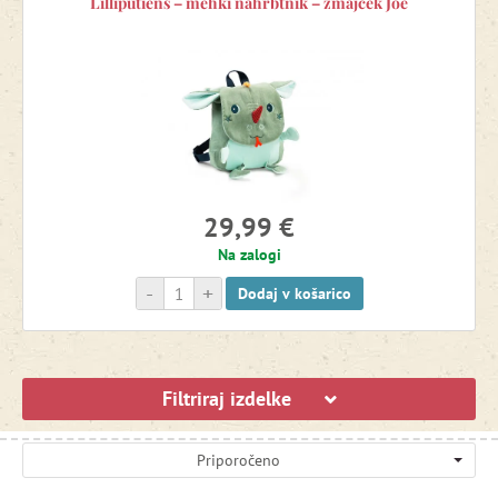
Lilliputiens – mehki nahrbtnik – zmajček Joe
29,99 €
Na zalogi
-
+
Dodaj v košarico
Filtriraj izdelke
Priporočeno