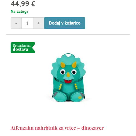
44,99 €
Na zalogi
-
+
Dodaj v košarico
Brezplačna
dostava
Affenzahn nahrbtnik za vrtec – dinozaver