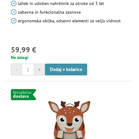
lahek in udoben nahrbtnik za otroke od 3 let
zabavna in funkcionalna zasnova
ergonomska oblika, odsevni elementi za večjo vidnost
59,99 €
Na zalogi
-
+
Dodaj v košarico
Brezplačna
dostava