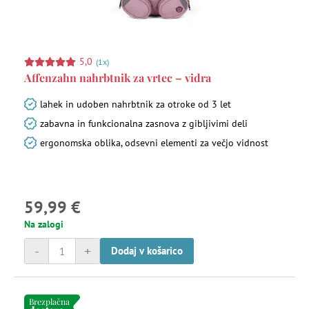
5,0
(1x)
Affenzahn nahrbtnik za vrtec – vidra
lahek in udoben nahrbtnik za otroke od 3 let
zabavna in funkcionalna zasnova z gibljivimi deli
ergonomska oblika, odsevni elementi za večjo vidnost
59,99 €
Na zalogi
-
+
Dodaj v košarico
Brezplačna