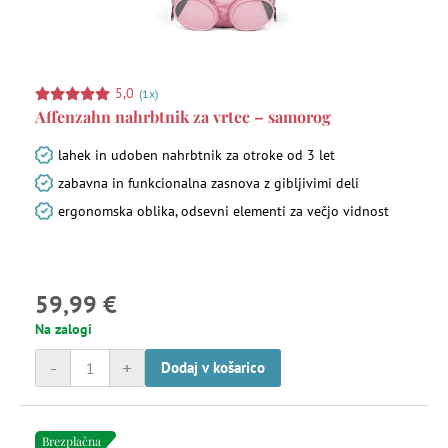
5,0
(1x)
Affenzahn nahrbtnik za vrtec – samorog
lahek in udoben nahrbtnik za otroke od 3 let
zabavna in funkcionalna zasnova z gibljivimi deli
ergonomska oblika, odsevni elementi za večjo vidnost
59,99 €
Na zalogi
-
+
Dodaj v košarico
Brezplačna