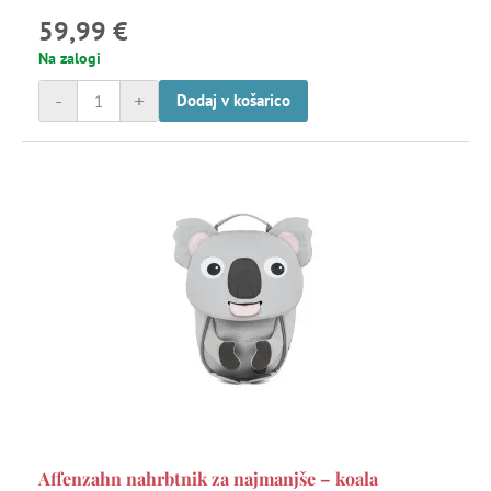
59,99 €
Na zalogi
-
+
Dodaj v košarico
Affenzahn nahrbtnik za najmanjše – koala