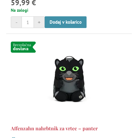
59,99 €
Na zalogi
-
+
Dodaj v košarico
Brezplačna
dostava
Affenzahn nahrbtnik za vrtec – panter