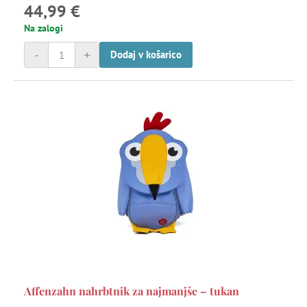
44,99 €
Na zalogi
-
+
Dodaj v košarico
Affenzahn nahrbtnik za najmanjše – tukan