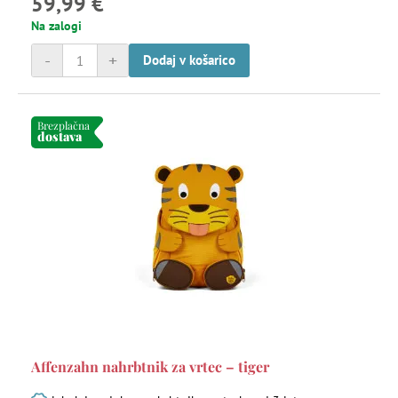
59,99 €
Na zalogi
-
+
Dodaj v košarico
Brezplačna
dostava
Affenzahn nahrbtnik za vrtec – tiger