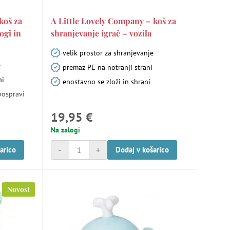
koš za
A Little Lovely Company – koš za
ogi in
shranjevanje igrač – vozila
velik prostor za shranjevanje
e
premaz PE na notranji strani
ni
enostavno se zloži in shrani
pospravi
19,95 €
Na zalogi
-
+
arico
Dodaj v košarico
Novost