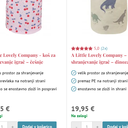
5,0
(2x)
le Lovely Company - koš za
A Little Lovely Company – 
evanje igrač – češnje
shranjevanje igrač – dinoz
k prostor za shranjevanje
velik prostor za shranjevanj
revleka na notranji strani
premaz PE na notranji strani
o se enostavno zloži in pospravi
enostavno se zloži in shrani
5 €
19,95 €
gi
Na zalogi
+
-
+
Dodaj v košarico
Dodaj v koš