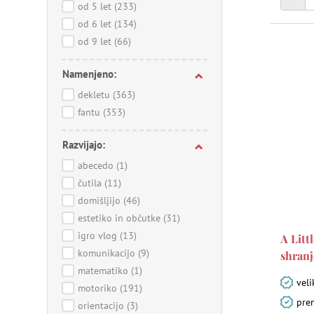
od 5 let
(233)
od 6 let
(134)
od 9 let
(66)
Namenjeno:
dekletu
(363)
fantu
(353)
Razvijajo:
abecedo
(1)
čutila
(11)
domišljijo
(46)
estetiko in občutke
(31)
igro vlog
(13)
A Litt
komunikacijo
(9)
shranj
matematiko
(1)
veli
motoriko
(191)
prem
orientacijo
(3)