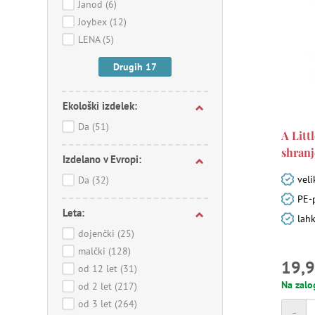
Janod
(6)
Joybex
(12)
LENA
(5)
Drugih 17
Ekološki izdelek:
Da
(51)
A Litt
shranj
Izdelano v Evropi:
veli
Da
(32)
PE-p
Leta:
lahk
dojenčki
(25)
malčki
(128)
19,9
od 12 let
(31)
Na zalo
od 2 let
(217)
od 3 let
(264)
-