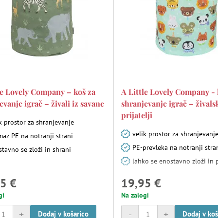
le Lovely Company – koš za
A Little Lovely Company - 
evanje igrač – živali iz savane
shranjevanje igrač – živals
prijatelji
k prostor za shranjevanje
velik prostor za shranjevanj
az PE na notranji strani
PE-prevleka na notranji stra
tavno se zloži in shrani
lahko se enostavno zloži in 
5 €
19,95 €
gi
Na zalogi
+
-
+
Dodaj v košarico
Dodaj v koš