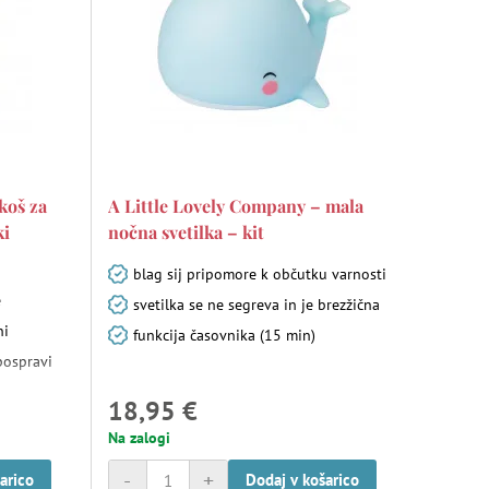
koš za
A Little Lovely Company – mala
ki
nočna svetilka – kit
blag sij pripomore k občutku varnosti
e
svetilka se ne segreva in je brezžična
ni
funkcija časovnika (15 min)
pospravi
18,95 €
Na zalogi
-
+
arico
Dodaj v košarico