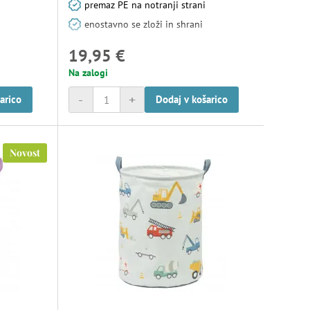
premaz PE na notranji strani
enostavno se zloži in shrani
19,95 €
Na zalogi
-
+
arico
Dodaj v košarico
Novost