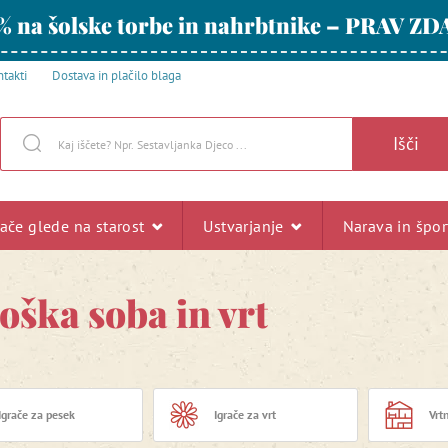
% na šolske torbe in nahrbtnike – PRAV ZD
takti
Dostava in plačilo blaga
Išči
rače glede na starost
Ustvarjanje
Narava in špo
oška soba in vrt
Igrače za pesek
Igrače za vrt
Vrt