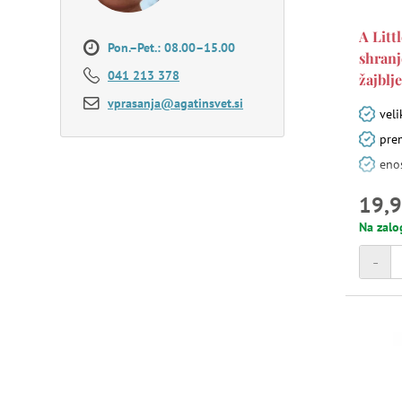
A Litt
Pon.–Pet.: 08.00–15.00
shranj
041 213 378
žajblj
vprasanja@agatinsvet.si
veli
prem
enos
19,9
Na zalo
-