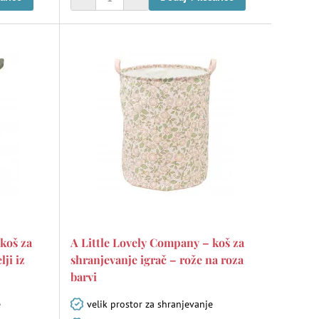
koš za
A Little Lovely Company – koš za
lji iz
shranjevanje igrač – rože na roza
barvi
e
velik prostor za shranjevanje