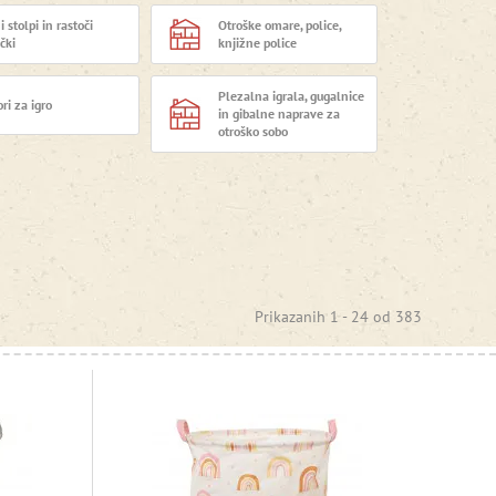
 stolpi in rastoči
Otroške omare, police,
čki
knjižne police
Plezalna igrala, gugalnice
ri za igro
in gibalne naprave za
otroško sobo
Prikazanih 1 -
24
od
383