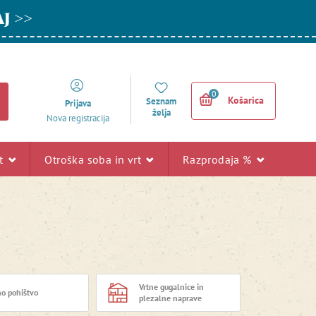
AJ >>
0
Košarica
Seznam
Prijava
želja
Nova registracija
rt
Otroška soba in vrt
Razprodaja %
Vrtne gugalnice in
no pohištvo
plezalne naprave