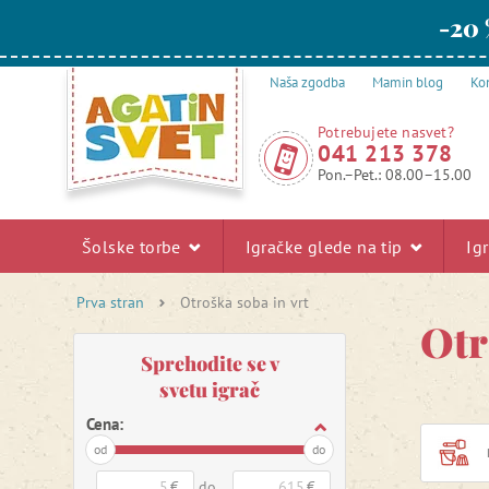
-20 
Naša zgodba
Mamin blog
Kon
Potrebujete nasvet?
041 213 378
Pon.–Pet.: 08.00–15.00
Šolske torbe
Igračke glede na tip
Ig
Prva stran
Otroška soba in vrt
Otr
Sprehodite se v
svetu igrač
Cena:
od
do
€
do
€