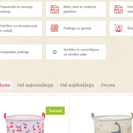
Peskovniki in zunanje
Mize, stoli in sedežno
Učni
kuhinje
pohištvo
stol
Pohištvo za shranjevanje
Podloge za igranje
Šoto
in zaboji
Svetilke in razsvetljava
Ortopedske podloge
za otroško sobo
očeno
Od najcenejšega
Od najdražjega
Ocena
Novost