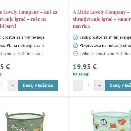
le Lovely Company – koš za
A Little Lovely Company - 
evanje igrač – rože na
shranjevanje igrač – samor
ebi barvi
mavrica
k prostor za shranjevanje
velik prostor za shranjevanj
az PE na notranji strani
PE-prevleka na notranji stra
tavno se zloži in shrani
lahko se enostavno zloži in 
5 €
19,95 €
gi
Na zalogi
+
-
+
Dodaj v košarico
Dodaj v koš