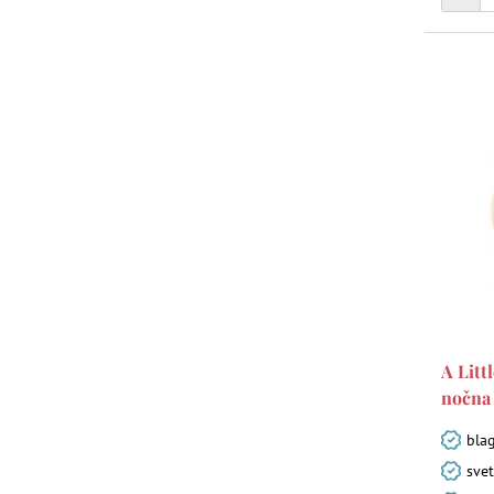
A Litt
nočna 
bla
svet