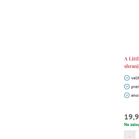
A Litt
shranj
veli
prem
enos
19,9
Na zalo
-