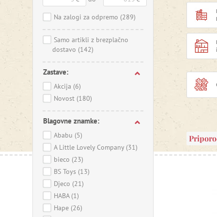
Na zalogi za odpremo
(289)
Samo artikli z brezplačno
dostavo
(142)
Zastave:
Akcija
(6)
Novost
(180)
Blagovne znamke:
Ababu
(5)
Pripor
A Little Lovely Company
(31)
bieco
(23)
BS Toys
(13)
Djeco
(21)
HABA
(1)
Hape
(26)