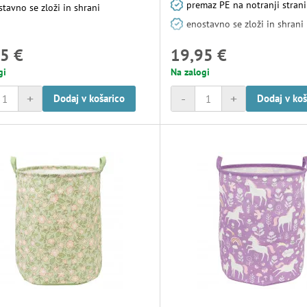
premaz PE na notranji strani
tavno se zloži in shrani
enostavno se zloži in shrani
5 €
19,95 €
gi
Na zalogi
+
-
+
Dodaj v košarico
Dodaj v koš