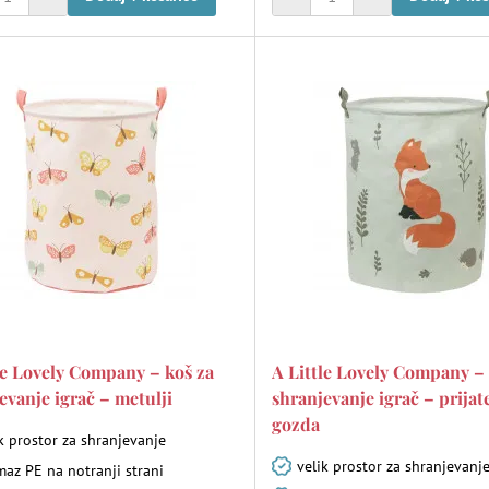
le Lovely Company – koš za
A Little Lovely Company – 
evanje igrač – metulji
shranjevanje igrač – prijate
gozda
k prostor za shranjevanje
velik prostor za shranjevanj
az PE na notranji strani