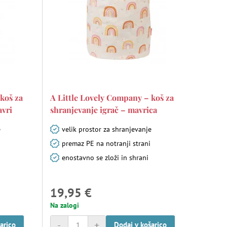
koš za
A Little Lovely Company – koš za
avri
shranjevanje igrač – mavrica
e
velik prostor za shranjevanje
premaz PE na notranji strani
enostavno se zloži in shrani
19,95 €
Na zalogi
-
+
arico
Dodaj v košarico