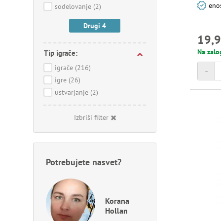
enos
sodelovanje
(2)
Drugi 4
19,9
Na zalo
Tip igrače:
igrače
(216)
-
igre
(26)
ustvarjanje
(2)
Izbriši filter
Potrebujete nasvet?
Korana
Hollan