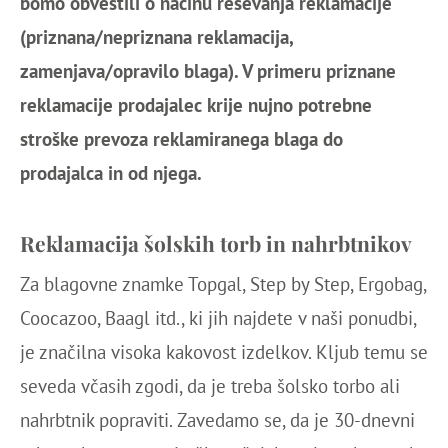
bomo obvestili o načinu reševanja reklamacije
(priznana/nepriznana reklamacija,
zamenjava/opravilo blaga). V primeru priznane
reklamacije prodajalec krije nujno potrebne
stroške prevoza reklamiranega blaga do
prodajalca in od njega.
Reklamacija šolskih torb in nahrbtnikov
Za blagovne znamke Topgal, Step by Step, Ergobag,
Coocazoo, Baagl itd., ki jih najdete v naši ponudbi,
je značilna visoka kakovost izdelkov. Kljub temu se
seveda včasih zgodi, da je treba šolsko torbo ali
nahrbtnik popraviti. Zavedamo se, da je 30-dnevni