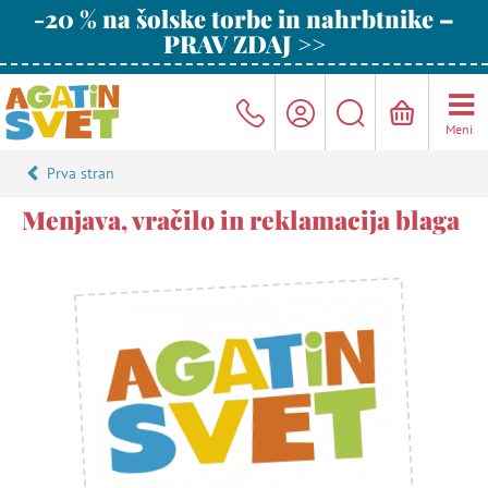
-20 % na šolske torbe in nahrbtnike –
PRAV ZDAJ >>
Meni
Prva stran
Menjava, vračilo in reklamacija blaga