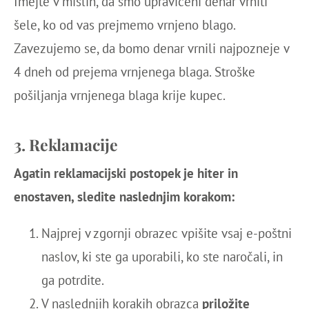
Imejte v mislih, da smo upravičeni denar vrniti
šele, ko od vas prejmemo vrnjeno blago.
Zavezujemo se, da bomo denar vrnili najpozneje v
4 dneh od prejema vrnjenega blaga. Stroške
pošiljanja vrnjenega blaga krije kupec.
3. Reklamacije
Agatin reklamacijski postopek je hiter in
enostaven, sledite naslednjim korakom:
Najprej v zgornji obrazec vpišite vsaj e-poštni
naslov, ki ste ga uporabili, ko ste naročali, in
ga potrdite.
V naslednjih korakih obrazca
priložite