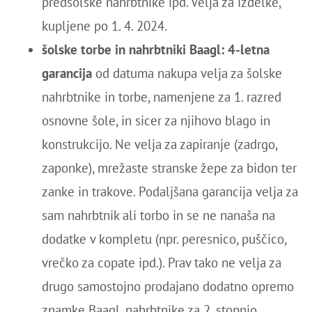
predšolske nahrbtnike ipd. Velja za izdelke,
kupljene po 1. 4. 2024.
šolske torbe in nahrbtniki Baagl: 4-letna
garancija
od datuma nakupa velja za šolske
nahrbtnike in torbe, namenjene za 1. razred
osnovne šole, in sicer za njihovo blago in
konstrukcijo. Ne velja za zapiranje (zadrgo,
zaponke), mrežaste stranske žepe za bidon ter
zanke in trakove. Podaljšana garancija velja za
sam nahrbtnik ali torbo in se ne nanaša na
dodatke v kompletu (npr. peresnico, puščico,
vrečko za copate ipd.). Prav tako ne velja za
drugo samostojno prodajano dodatno opremo
znamke Baagl, nahrbtnike za 2. stopnjo