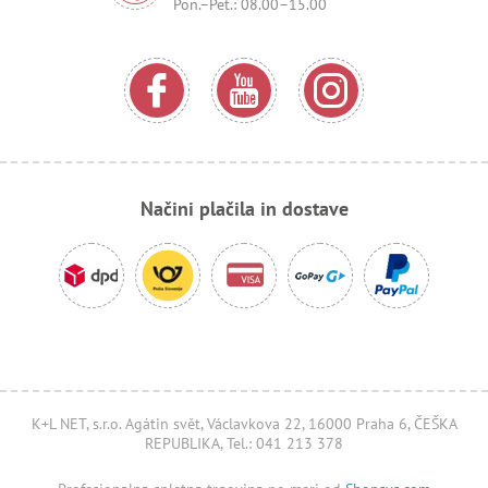
Pon.–Pet.: 08.00–15.00
Načini plačila in dostave
K+L NET, s.r.o. Agátin svět, Václavkova 22, 16000 Praha 6, ČEŠKA
REPUBLIKA, Tel.: 041 213 378