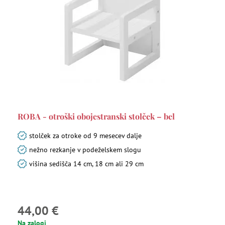
ROBA - otroški obojestranski stolček – bel
stolček za otroke od 9 mesecev dalje
nežno rezkanje v podeželskem slogu
višina sedišča 14 cm, 18 cm ali 29 cm
44,00 €
Na zalogi