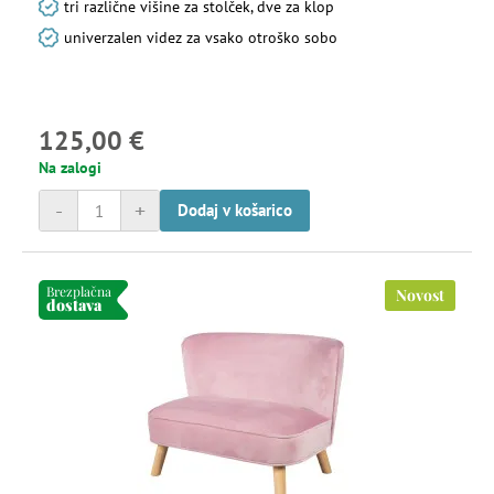
tri različne višine za stolček, dve za klop
univerzalen videz za vsako otroško sobo
125,00 €
Na zalogi
-
+
Dodaj v košarico
Brezplačna
Novost
dostava