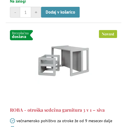
Na zalogi
-
+
Dodaj v košarico
Brezplačna
Novost
dostava
ROBA - otroška sedežna garnitura 3 v 1 – siva
večnamensko pohištvo za otroke že od 9 mesecev dalje