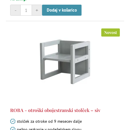
-
+
Dodaj v košarico
Novost
ROBA - otroški obojestranski stolček – siv
stolček za otroke od 9 mesecev dalje
nežno rezkanje v podeželskem slogu