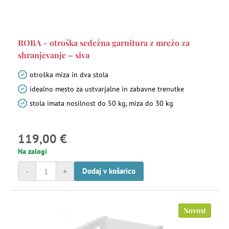
ROBA - otroška sedežna garnitura z mrežo za
shranjevanje – siva
otroška miza in dva stola
idealno mesto za ustvarjalne in zabavne trenutke
stola imata nosilnost do 50 kg, miza do 30 kg
119,00 €
Na zalogi
-
+
Dodaj v košarico
Novost