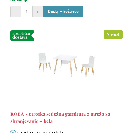
Na zalogi
-
+
Dodaj v košarico
Brezplačna
Novost
dostava
ROBA - otroška sedežna garnitura z mrežo za
shranjevanje – bela
otroška miza in dva stola