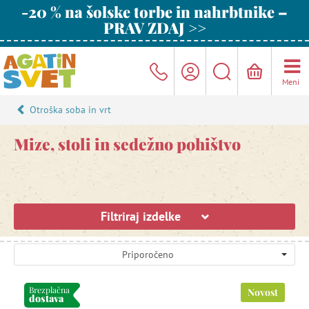
-20 % na šolske torbe in nahrbtnike –
PRAV ZDAJ >>
Meni
Otroška soba in vrt
Mize, stoli in sedežno pohištvo
Filtriraj izdelke
Priporočeno
Brezplačna
Novost
dostava