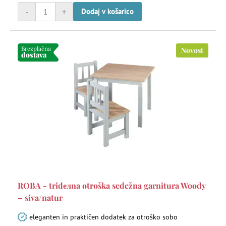
-
+
Dodaj v košarico
Brezplačna
Novost
dostava
ROBA - tridелna otroška sedežna garnitura Woody
– siva/natur
eleganten in praktičen dodatek za otroško sobo