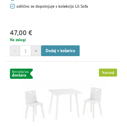
odlično se dopolnjuje s kolekcijo Lil Sofa
47,00 €
Na zalogi
-
+
Dodaj v košarico
Brezplačna
Novost
dostava