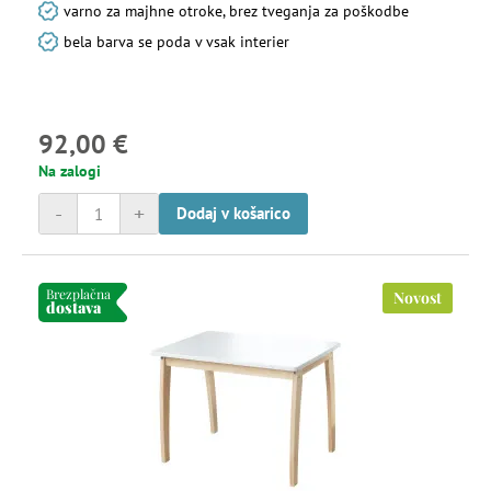
varno za majhne otroke, brez tveganja za poškodbe
bela barva se poda v vsak interier
92,00 €
Na zalogi
-
+
Dodaj v košarico
Brezplačna
Novost
dostava