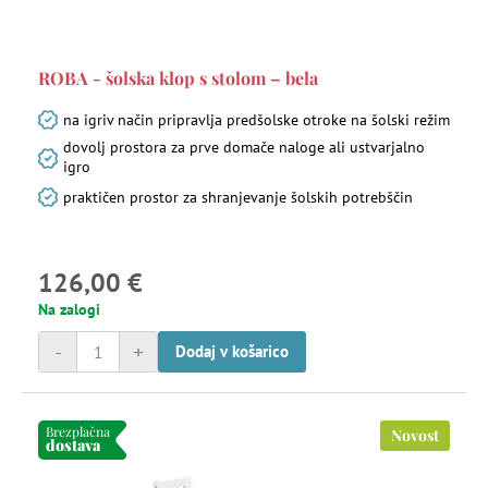
ROBA - šolska klop s stolom – bela
na igriv način pripravlja predšolske otroke na šolski režim
dovolj prostora za prve domače naloge ali ustvarjalno
igro
praktičen prostor za shranjevanje šolskih potrebščin
126,00 €
Na zalogi
-
+
Dodaj v košarico
Brezplačna
Novost
dostava