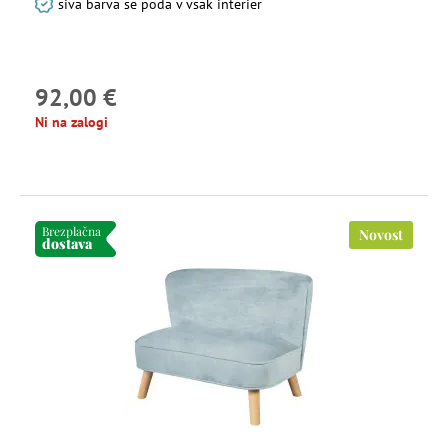
siva barva se poda v vsak interier
92,00 €
Ni na zalogi
Brezplačna
Novost
dostava