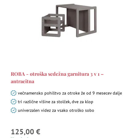
ROBA - otroška sedežna garnitura 3 v 1 –
antracitna
večnamensko pohištvo za otroke že od 9 mesecev dalje
tri različne višine za stolček, dve za klop
univerzalen videz za vsako otroško sobo
125,00 €