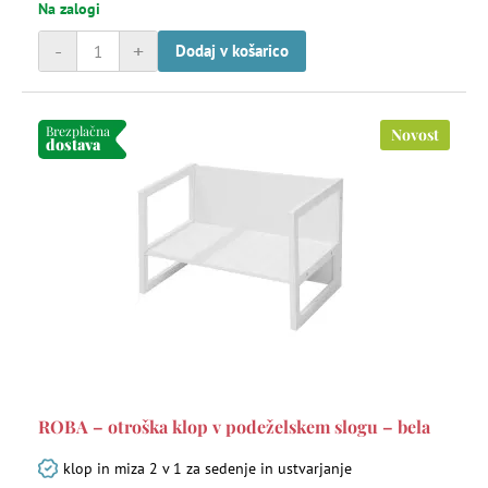
Na zalogi
-
+
Dodaj v košarico
Brezplačna
Novost
dostava
ROBA – otroška klop v podeželskem slogu – bela
klop in miza 2 v 1 za sedenje in ustvarjanje