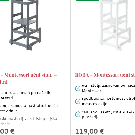
 Montessori učni stolp –
ROBA - Montessori učni st
itni
učni stolp, zasnovan po nače
Montessori
 stolp, zasnovan po načelih
tessori
spodbuja samostojnost otro
mesecev dalje
dbuja samostojnost otrok od 12
ecev dalje
višinsko nastavljiva s tristo
ploščadjo
nsko nastavljiva s tristopenjsko
ščadjo
00 €
119,00 €