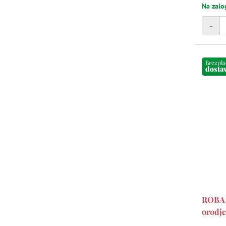
Na zalo
-
Brezpl
dosta
ROBA -
orodje