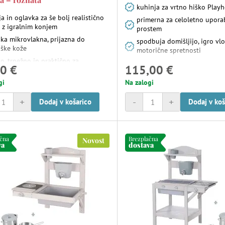
kuhinja za vrtno hiško Play
a in oglavka za še bolj realistično
primerna za celoletno upora
o z igralnim konjem
prostem
ka mikrovlakna, prijazna do
spodbuja domišljijo, igro vl
oške kože
motorične spretnosti
o, trpežno in praktično za
0 €
115,00 €
kodnevno uporabo
gi
Na zalogi
+
-
+
Dodaj v košarico
Dodaj v koš
ačna
Brezplačna
Novost
va
dostava