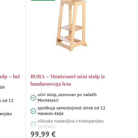
olp – bel
ROBA – Montessori učni stolp iz
bambusovega lesa
lih
učni stolp, zasnovan po načelih
Montessori
k od 12
spodbuja samostojnost otrok od 12
mesecev dalje
penjsko
višinsko nastavljiva s tristopenjsko
ploščadjo
99,99 €