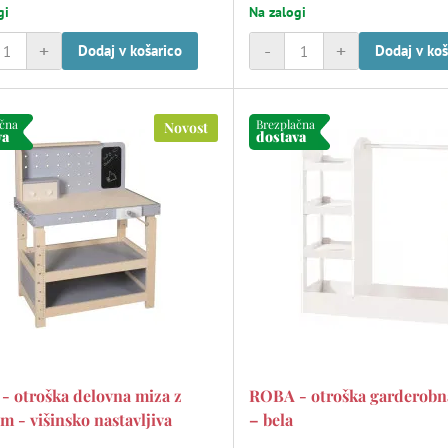
gi
Na zalogi
+
-
+
Dodaj v košarico
Dodaj v koš
ačna
Brezplačna
Novost
va
dostava
 otroška delovna miza z
ROBA - otroška garderobn
m - višinsko nastavljiva
– bela