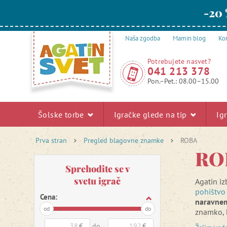
-20 
Naša zgodba
Mamin blog
Kon
Potrebujete nasvet?
041 213 378
Pon.–Pet.: 08.00–15.00
Šolske torbe
Igračke glede na tip
Ig
Prva stran
Pregled blagovne znamke
ROBA
RO
Sprehodite se v
svetu igrač
Agatin i
pohištvo
Cena:
naravnem
od
do
znamko, k
dizajnu 
€
do
€