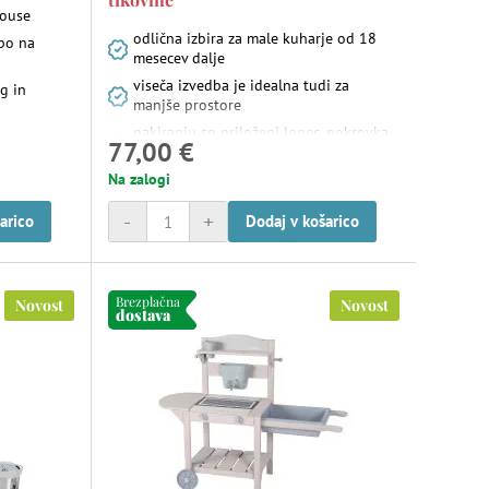
house
odlična izbira za male kuharje od 18
bo na
mesecev dalje
viseča izvedba je idealna tudi za
og in
manjše prostore
pakiranju so priloženi lonec, pokrovka
77,00 €
in lopatka
Na zalogi
-
+
arico
Dodaj v košarico
Brezplačna
Novost
Novost
dostava