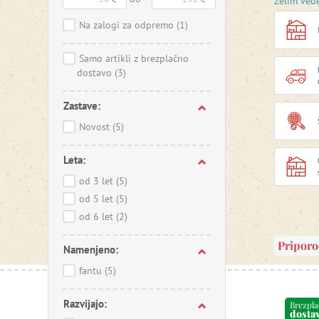
Želim ved
Znamka 
Na zalogi za odpremo
(1)
spodbuja
možnost, 
Samo artikli z brezplačno
sta zasn
dostavo
(3)
opravijo
Zastave:
Velik del
pridoblje
Novost
(5)
Izdelki i
so pogost
Leta:
zagotavlj
od 3 let
(5)
Agata pr
od 5 let
(5)
funkcion
od 6 let
(2)
prvih let
Pripor
Namenjeno:
fantu
(5)
Razvijajo:
Brezpl
dosta