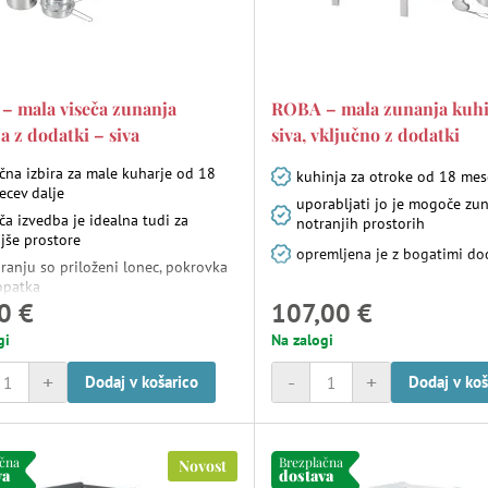
– mala viseča zunanja
ROBA – mala zunanja kuhi
a z dodatki – siva
siva, vključno z dodatki
čna izbira za male kuharje od 18
kuhinja za otroke od 18 mes
ecev dalje
uporabljati jo je mogoče zun
ča izvedba je idealna tudi za
notranjih prostorih
jše prostore
opremljena je z bogatimi do
ranju so priloženi lonec, pokrovka
opatka
0 €
107,00 €
gi
Na zalogi
+
-
+
Dodaj v košarico
Dodaj v koš
ačna
Brezplačna
Novost
va
dostava