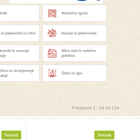
dniki
Motorične igrače
e in pripomočki za vrtce
Risanje in pobarvanke
kovniki in zunanje
Mize, stoli in sedežno
inje
pohištvo
ištvo za shranjevanje
Šotori za igro
zaboji
Prikazanih 1 -
24
od
124
Novost
Novost