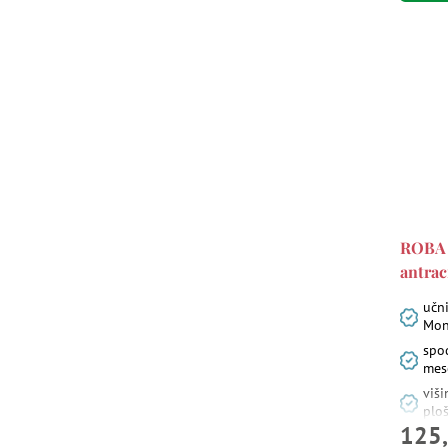
ROBA -
antrac
učni
Mon
spo
mes
viši
plo
125,