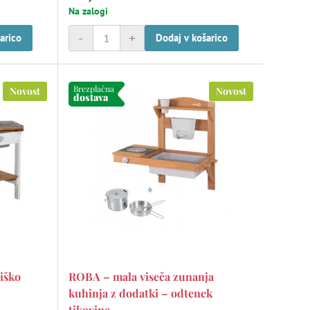
Na zalogi
-
+
arico
Dodaj v košarico
Brezplačna
Novost
Novost
dostava
iško
ROBA – mala viseča zunanja
kuhinja z dodatki – odtenek
tikovine