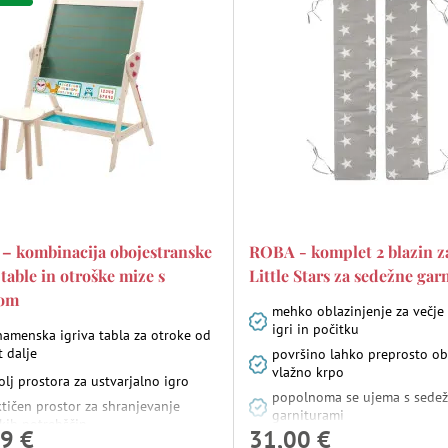
– kombinacija obojestranske
ROBA - komplet 2 blazin z
 table in otroške mize s
Little Stars za sedežne gar
kom
mehko oblazinjenje za večje
igri in počitku
namenska igriva tabla za otroke od
t dalje
površino lahko preprosto ob
vlažno krpo
lj prostora za ustvarjalno igro
popolnoma se ujema s sede
tičen prostor za shranjevanje
garniturami
kih potrebščin
9 €
31,00 €