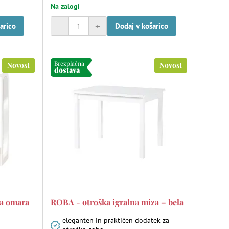
Na zalogi
-
+
arico
Dodaj v košarico
Brezplačna
Novost
Novost
dostava
a omara
ROBA - otroška igralna miza – bela
eleganten in praktičen dodatek za