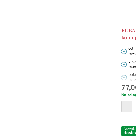
ROBA 
kuhinj
odli
mes
vise
man
paki
in l
77,0
Na zalo
-
Brezpl
dosta