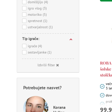
domišljijo
(4)
igro vlog
(3)
motoriko
(5)
spretnost
(1)
ustvarjalnost
(1)
Tip igrače:
igrače
(4)
sestavljanke
(1)
ROBA 
Izbriši filter
šolske
stolč
več
Potrebujete nasvet?
3 le
dovo
prak
šols
Korana
99,9