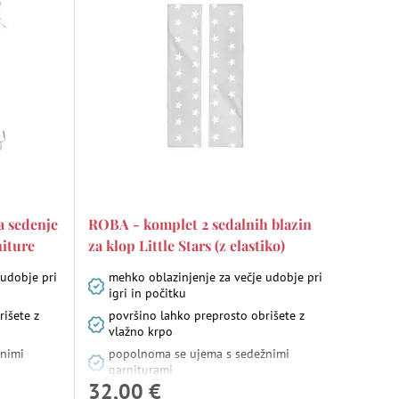
a sedenje
ROBA - komplet 2 sedalnih blazin
niture
za klop Little Stars (z elastiko)
 udobje pri
mehko oblazinjenje za večje udobje pri
igri in počitku
rišete z
površino lahko preprosto obrišete z
vlažno krpo
žnimi
popolnoma se ujema s sedežnimi
garniturami
32,00 €