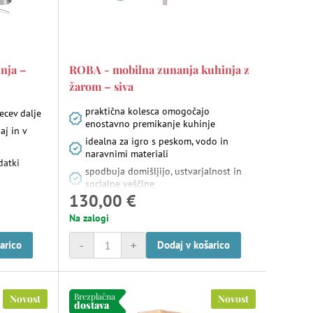
nja –
ROBA - mobilna zunanja kuhinja z
žarom – siva
praktična kolesca omogočajo
ecev dalje
enostavno premikanje kuhinje
aj in v
idealna za igro s peskom, vodo in
naravnimi materiali
datki
spodbuja domišljijo, ustvarjalnost in
socialne veščine
130,00 €
Na zalogi
-
+
arico
Dodaj v košarico
Brezplačna
Novost
Novost
dostava