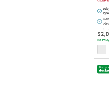
odej
igr
meh
otr
lahk
32,0
vsa
Na zalo
-
Brezpl
dosta