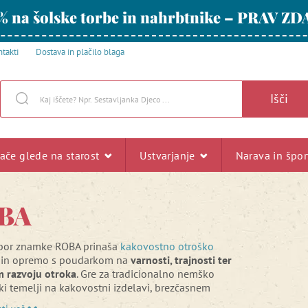
% na šolske torbe in nahrbtnike – PRAV ZD
takti
Dostava in plačilo blaga
Išči
rače glede na starost
Ustvarjanje
Narava in špo
BA
zbor znamke ROBA prinaša
kakovostno otroško
in opremo s poudarkom na
varnosti, trajnosti ter
 razvoju otroka
. Gre za tradicionalno nemško
i temelji na kakovostni izdelavi, brezčasnem
in odgovornem pristopu k proizvodnji.