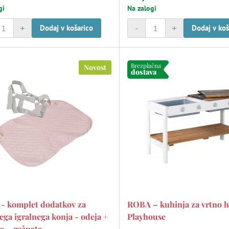
gi
Na zalogi
+
-
+
Dodaj v košarico
Dodaj v koš
Brezplačna
Novost
dostava
- komplet dodatkov za
ROBA – kuhinja za vrtno h
ega igralnega konja - odeja +
Playhouse
a – rožnata