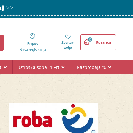
AJ >>
0
Košarica
Seznam
Prijava
želja
Nova registracija
rt
Otroška soba in vrt
Razprodaja %