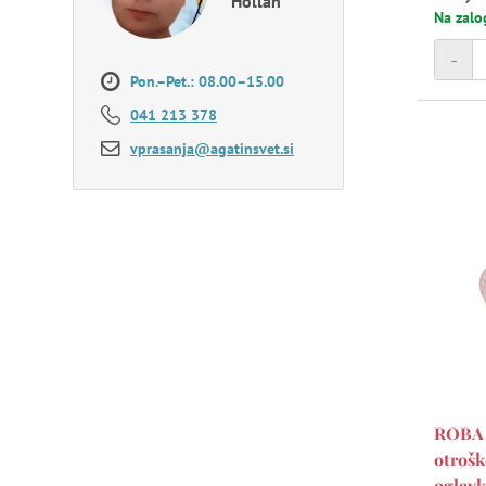
Hollan
Na zalo
-
Pon.–Pet.: 08.00–15.00
041 213 378
vprasanja@agatinsvet.si
ROBA 
otrošk
oglavk