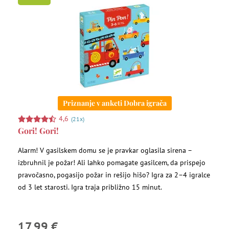
Priznanje v anketi Dobra igrača
4,6
(21x)
Gori! Gori!
Alarm! V gasilskem domu se je pravkar oglasila sirena –
izbruhnil je požar! Ali lahko pomagate gasilcem, da prispejo
pravočasno, pogasijo požar in rešijo hišo? Igra za 2–4 igralce
od 3 let starosti. Igra traja približno 15 minut.
17,99 €