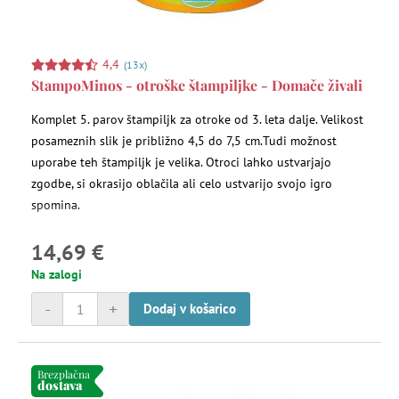
4,4
(13x)
StampoMinos - otroške štampiljke - Domače živali
Komplet 5. parov štampiljk za otroke od 3. leta dalje. Velikost
posameznih slik je približno 4,5 do 7,5 cm.Tudi možnost
uporabe teh štampiljk je velika. Otroci lahko ustvarjajo
zgodbe, si okrasijo oblačila ali celo ustvarijo svojo igro
spomina.
14,69 €
Na zalogi
-
+
Dodaj v košarico
Brezplačna
dostava