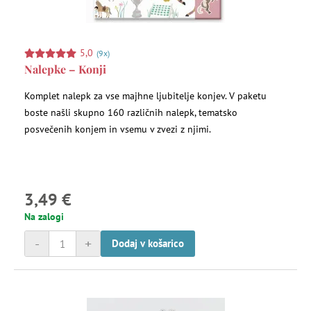
5,0
(9x)
Nalepke – Konji
Komplet nalepk za vse majhne ljubitelje konjev. V paketu
boste našli skupno 160 različnih nalepk, tematsko
posvečenih konjem in vsemu v zvezi z njimi.
3,49 €
Na zalogi
-
+
Dodaj v košarico