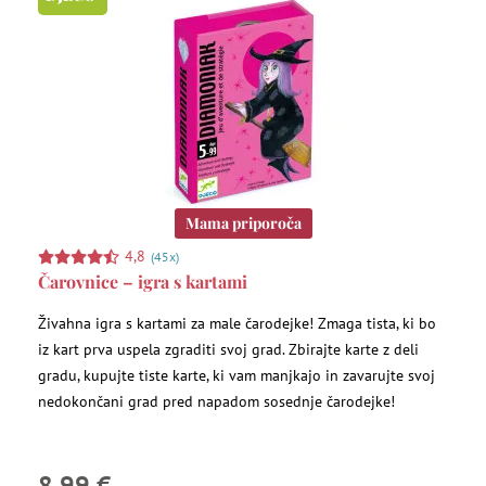
Mama priporoča
4,8
(45x)
Čarovnice – igra s kartami
Živahna igra s kartami za male čarodejke! Zmaga tista, ki bo
iz kart prva uspela zgraditi svoj grad. Zbirajte karte z deli
gradu, kupujte tiste karte, ki vam manjkajo in zavarujte svoj
nedokončani grad pred napadom sosednje čarodejke!
8,99 €