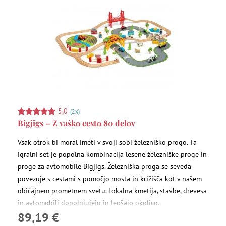
5,0
(2x)
Bigjigs – Z vaško cesto 80 delov
Vsak otrok bi moral imeti v svoji sobi železniško progo. Ta
igralni set je popolna kombinacija lesene železniške proge in
proge za avtomobile Bigjigs. Železniška proga se seveda
povezuje s cestami s pomočjo mosta in križišča kot v našem
običajnem prometnem svetu. Lokalna kmetija, stavbe, drevesa
in avtomobili dopolnjujejo in lepšajo okolico.
89,19 €