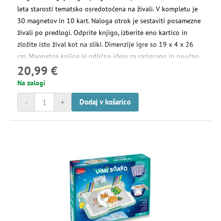
leta starosti tematsko osredotočena na živali. V kompletu je
30 magnetov in 10 kart. Naloga otrok je sestaviti posamezne
živali po predlogi. Odprite knjigo, izberite eno kartico in
zložite isto žival kot na sliki. Dimenzije igre so 19 x 4 x 26
cm. Magnetna knjiga je odlična ideja za razigrano in poučno
20,99 €
darilo hkrati.
Na zalogi
-
+
Dodaj v košarico