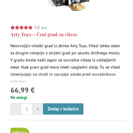
5,0
(6x)
Arty Toys – Črni grad za viteze
Neosvojljiv viteški grad iz zbirke Arty Toys. Vitezi lahko eden
za drugim vstopijo v utrjeni grad po spustu dvižnega mostu.
V gradu boste našli zapor za sovražne viteze iz oddaljenih
mest. Vsak pravi grad mora imeti razgledni stolp. Tu se vitezi
izmenjujejo na straži in varujejo ostale pred sovražnikovo
odpravo.
66,99 €
Na zalogi
-
+
Dodaj v košarico
DJECO