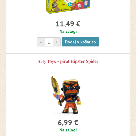
Lesene igrače
11,49 €
Lesene proge za vlakce
Na zalogi
-
+
Dodaj v košarico
Magnetne igrače
Arty Toys – pirat Hipster Spider
Mize, stoli in sedežno pohištvo
Motorične igrače
Nagrajene igre in igrače
6,99 €
Oprema in igrače za vodo
Na zalogi