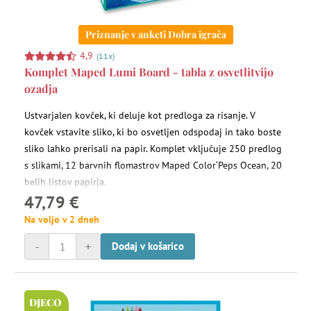
Priznanje v anketi Dobra igrača
4,9
(11x)
Komplet Maped Lumi Board - tabla z osvetlitvijo
ozadja
Ustvarjalen kovček, ki deluje kot predloga za risanje. V
kovček vstavite sliko, ki bo osvetljen odspodaj in tako boste
sliko lahko prerisali na papir. Komplet vključuje 250 predlog
s slikami, 12 barvnih flomastrov Maped Color‘Peps Ocean, 20
belih listov papirja.
47,79 €
Na voljo v 2 dneh
-
+
Dodaj v košarico
DJECO