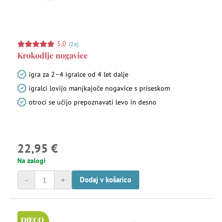
5,0
(2x)
Krokodlje nogavice
igra za 2–4 igralce od 4 let dalje
igralci lovijo manjkajoče nogavice s priseskom
otroci se učijo prepoznavati levo in desno
22,95 €
Na zalogi
-
+
Dodaj v košarico
DJECO