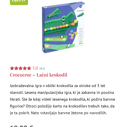
5,0
(4x)
Crococroc – Lačni krokodil
Izobraževalna igra v obliki krokodila za otroke od 3 let
starosti. Lesena manipulacijska igra, ki je zabavna in poučna
hkrati. Ste že kdaj videli lesenega krokodila, ki požira barvne
figurice? Otroci položijo karto na krokodilov trebuh tako, da
je ta pokrit. Nato vstavljajo barvne žetone po navodilih.