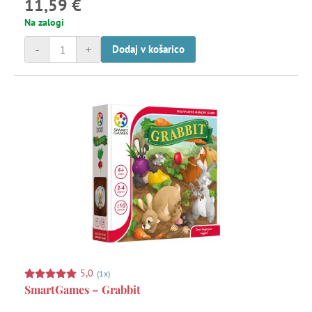
11,59 €
Razprodaja -40 %
Na zalogi
-
+
Dodaj v košarico
Svetilke in razsvetljava za otroško sobo
Šotori za igro
Športne igre
Športne torbe
Ustvarjanje
5,0
(1x)
Vrtne gugalnice in plezalne naprave
SmartGames – Grabbit