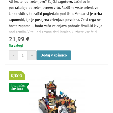
Ali imate radi zelenjavo? Zajčki zagotovo. Lačni so in
Vrtno pohištvo
poskakujejo po zelenjavnem vrtu. Različne vrste zelenjave
lahko vidite, ko zajčki pogledajo pod liste. Vendar si je treba
zapomniti, kje je posajena zelenjava posajena. Če si tega ne
Waldorfski pripomočki in igrače
boste zapomnili, bodo vašo zelenjavo pobrale živali, ki živijo
pod zemljo. V tej igri zmaga tisti igralec, ki zbere vse štiri
21,99 €
vrste zelenjave.
Na zalogi
-
+
Dodaj v košarico
DJECO
Brezplačna
dostava