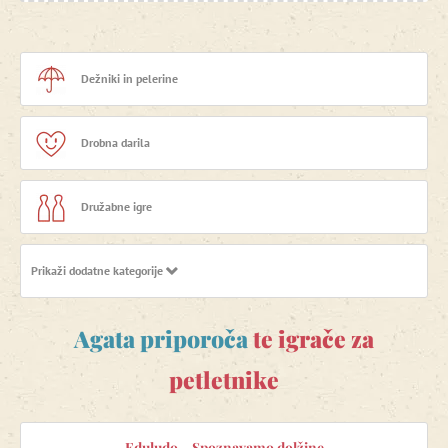
Dežniki in pelerine
Drobna darila
Družabne igre
Prikaži dodatne kategorije
Eksperimentalne igre
Agata priporoča
te igrače za
Elektronika za otroke
petletnike
Glasbene igrače
Eduludo – Spoznavamo dolžine