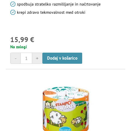
spodbuja strateško razmišljanje in načrtovanje
krepi zdravo tekmovalnost med otroki
15,99 €
Na zalogi
-
+
Dodaj v košarico