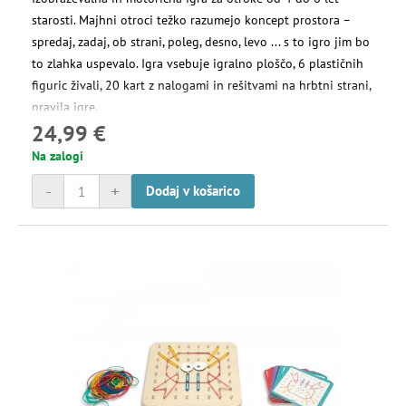
starosti. Majhni otroci težko razumejo koncept prostora –
spredaj, zadaj, ob strani, poleg, desno, levo ... s to igro jim bo
to zlahka uspevalo. Igra vsebuje igralno ploščo, 6 plastičnih
figuric živali, 20 kart z nalogami in rešitvami na hrbtni strani,
pravila igre.
24,99 €
Na zalogi
-
+
Dodaj v košarico