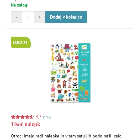
Na zalogi
-
+
Dodaj v košarico
DJECO
4,7
(19x)
Tisoč nalepk
Otroci imajo radi nalepke in v tem setu jih bodo našli celo