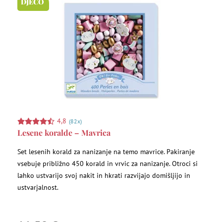
DJECO
Potrebščine za dojenčke
Pripomočki za male raziskovalce
Prve knjigice
Puzzle, mozaiki in vstavljanke
4,8
(82x)
Lesene koralde – Mavrica
Razprodaja -15 %
Set lesenih korald za nanizanje na temo mavrice. Pakiranje
vsebuje približno 450 korald in vrvic za nanizanje. Otroci si
Razprodaja -20 %
lahko ustvarijo svoj nakit in hkrati razvijajo domišljijo in
ustvarjalnost.
Razprodaja -30 %