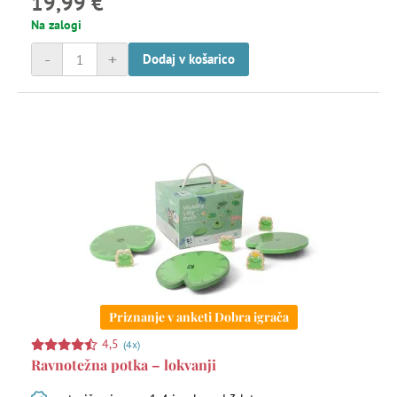
19,99 €
Na zalogi
-
+
Dodaj v košarico
Priznanje v anketi Dobra igrača
4,5
(4x)
Ravnotežna potka – lokvanji