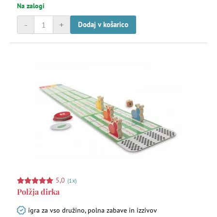
Na zalogi
-
+
Dodaj v košarico
5,0
(1x)
Polžja dirka
igra za vso družino, polna zabave in izzivov