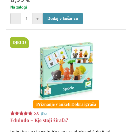
Na zalogi
-
+
Dodaj v košarico
DJECO
Priznanje v anketi Dobra igrača
5,0
(8x)
Eduludo – Kje stoji žirafa?
Izobraževalna in motorična igra za otroke od 4 do 6 let