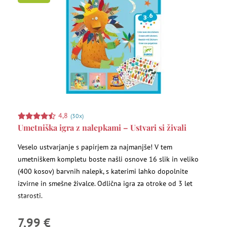
4,8
(30x)
Umetniška igra z nalepkami – Ustvari si živali
Veselo ustvarjanje s papirjem za najmanjše! V tem
umetniškem kompletu boste našli osnove 16 slik in veliko
(400 kosov) barvnih nalepk, s katerimi lahko dopolnite
izvirne in smešne živalce. Odlična igra za otroke od 3 let
starosti.
7,99 €