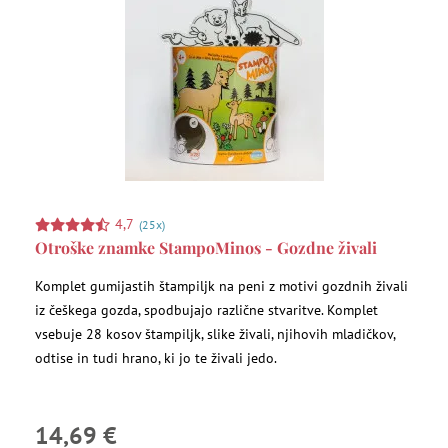
4,7
(25x)
Otroške znamke StampoMinos - Gozdne živali
Komplet gumijastih štampiljk na peni z motivi gozdnih živali
iz češkega gozda, spodbujajo različne stvaritve. Komplet
vsebuje 28 kosov štampiljk, slike živali, njihovih mladičkov,
odtise in tudi hrano, ki jo te živali jedo.
14,69 €