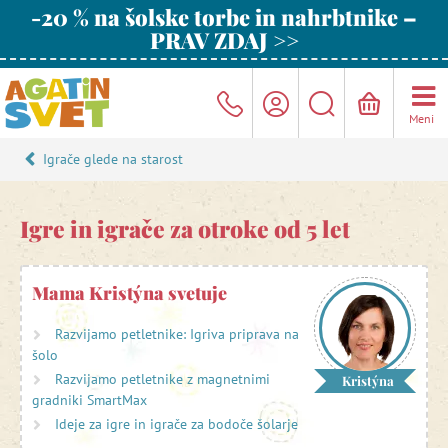
-20 % na šolske torbe in nahrbtnike –
PRAV ZDAJ >>
Meni
Igrače glede na starost
Igre in igrače za otroke od 5 let
Mama Kristýna svetuje
Razvijamo petletnike: Igriva priprava na
šolo
Razvijamo petletnike z magnetnimi
Kristýna
gradniki SmartMax
Ideje za igre in igrače za bodoče šolarje