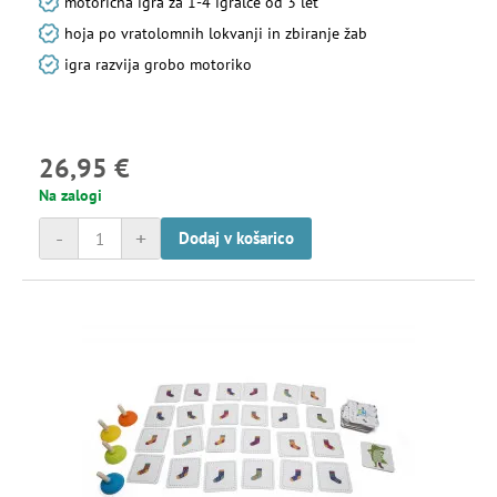
motorična igra za 1-4 igralce od 3 let
hoja po vratolomnih lokvanji in zbiranje žab
igra razvija grobo motoriko
26,95 €
Na zalogi
-
+
Dodaj v košarico