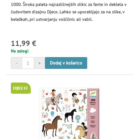
1000. Široka paleta najrazličnejših slikic za fante in dekleta v
čudovitem dizajnu Djeco. Lahko se uporabljajo za na slike, v
beležkah, pri ustvarjanju voščilnic ali vabil.
11,99 €
Na zalogi
-
+
Dodaj v košarico
DJECO