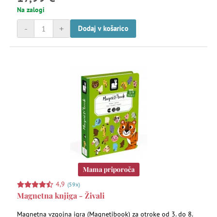
Na zalogi
-
+
Dodaj v košarico
Mama priporoča
4,9
(59x)
Magnetna knjiga - Živali
Magnetna vzgojna igra (Magnetibook) za otroke od 3. do 8.