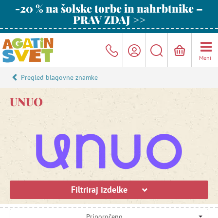
-20 % na šolske torbe in nahrbtnike –
PRAV ZDAJ >>
Meni
Pregled blagovne znamke
UNUO
Filtriraj izdelke
Priporočeno