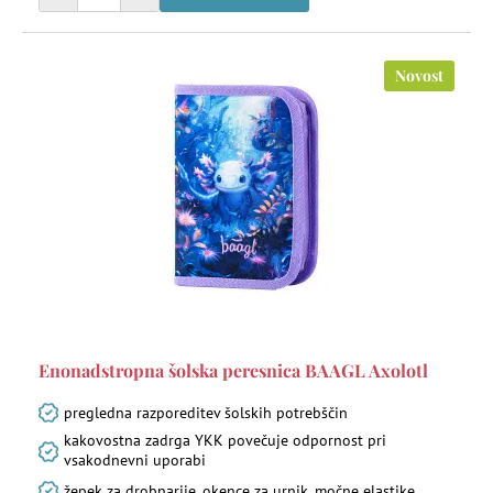
Novost
Enonadstropna šolska peresnica BAAGL Axolotl
pregledna razporeditev šolskih potrebščin
kakovostna zadrga YKK povečuje odpornost pri
vsakodnevni uporabi
žepek za drobnarije, okence za urnik, močne elastike