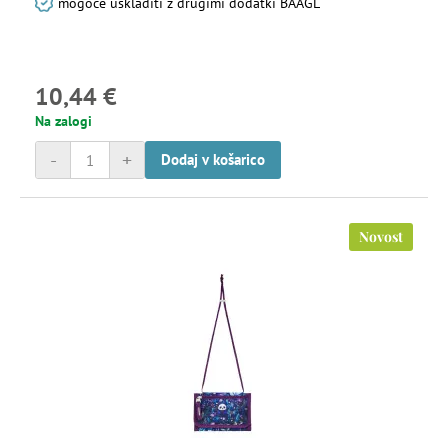
mogoče uskladiti z drugimi dodatki BAAGL
10,44 €
Na zalogi
-
+
Dodaj v košarico
Novost