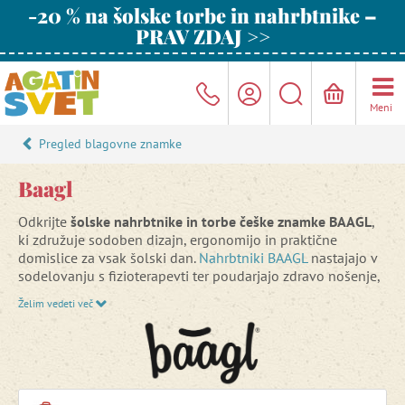
-20 % na šolske torbe in nahrbtnike –
PRAV ZDAJ >>
Meni
Pregled blagovne znamke
Baagl
Odkrijte
šolske nahrbtnike in torbe češke znamke BAAGL
,
ki združuje sodoben dizajn, ergonomijo in praktične
domislice za vsak šolski dan.
Nahrbtniki BAAGL
nastajajo v
sodelovanju s fizioterapevti ter poudarjajo zdravo nošenje,
nizko težo in največje udobje za otroke vseh starosti.
Želim vedeti več
Agatin izbor vključuje
šolske torbe za prvošolčke
, lahke
šolske nahrbtnike za starejše otroke
in elegantne
študentske nahrbtnike za najstnike
.
BAAGL je idealna izbira za starše, ki iščejo kombinacijo