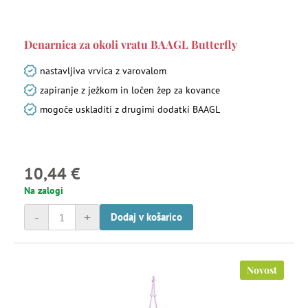
Denarnica za okoli vratu BAAGL Butterfly
nastavljiva vrvica z varovalom
zapiranje z ježkom in ločen žep za kovance
mogoče uskladiti z drugimi dodatki BAAGL
10,44 €
Na zalogi
-
+
Dodaj v košarico
Novost