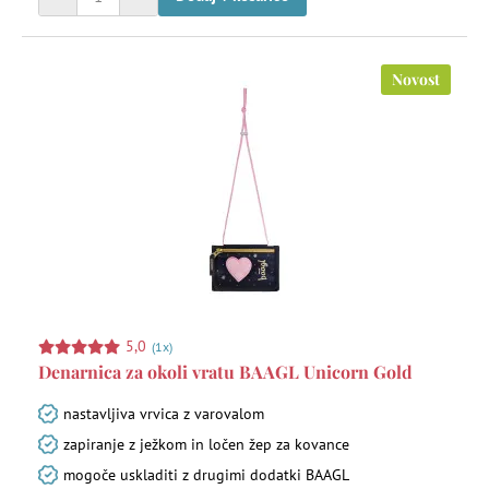
Novost
5,0
(1x)
Denarnica za okoli vratu BAAGL Unicorn Gold
nastavljiva vrvica z varovalom
zapiranje z ježkom in ločen žep za kovance
mogoče uskladiti z drugimi dodatki BAAGL