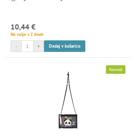
10,44 €
Na voljo v 2 dneh
-
+
Dodaj v košarico
Novost