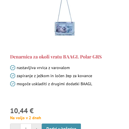
Denarnica za okoli vratu BAAGL Polar GRS
nastavljiva vrvica z varovalom
zapiranje z ježkom in ločen žep za kovance
mogoče uskladiti z drugimi dodatki BAAGL
10,44 €
Na voljo v 2 dneh
Dodaj v košarico