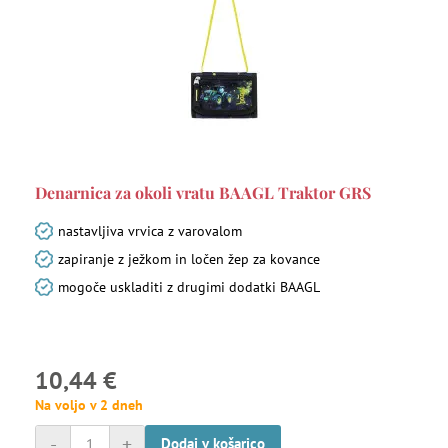
Denarnica za okoli vratu BAAGL Traktor GRS
nastavljiva vrvica z varovalom
zapiranje z ježkom in ločen žep za kovance
mogoče uskladiti z drugimi dodatki BAAGL
10,44 €
Na voljo v 2 dneh
-
+
Dodaj v košarico