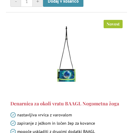
-
+
Dodaj v košarico
Novost
Denarnica za okoli vratu BAAGL Nogometna žoga
nastavljiva vrvica z varovalom
zapiranje z ježkom in ločen žep za kovance
mogoče uskladiti z drugimi dodatki BAAGL