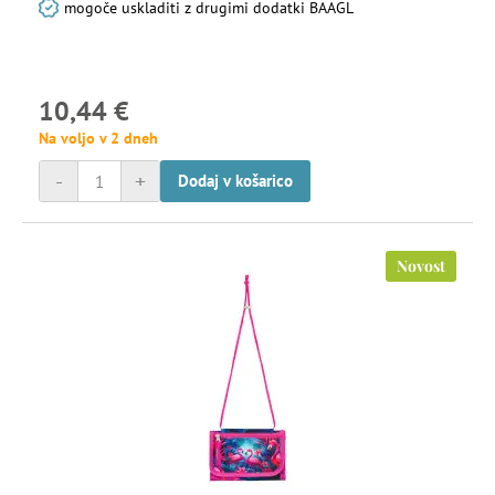
mogoče uskladiti z drugimi dodatki BAAGL
10,44 €
Na voljo v 2 dneh
-
+
Dodaj v košarico
Novost