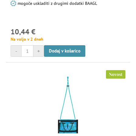
mogoče uskladiti z drugimi dodatki BAAGL
10,44 €
Na voljo v 2 dneh
-
+
Dodaj v košarico
Novost