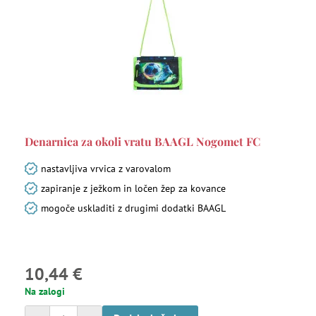
Denarnica za okoli vratu BAAGL Nogomet FC
nastavljiva vrvica z varovalom
zapiranje z ježkom in ločen žep za kovance
mogoče uskladiti z drugimi dodatki BAAGL
10,44 €
Na zalogi