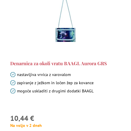
Šolske torbe in nahrbtniki glede na blagovno znamko
Pijača in malica za izlete
Back to School
Denarnica za okoli vratu BAAGL Aurora GRS
nastavljiva vrvica z varovalom
zapiranje z ježkom in ločen žep za kovance
mogoče uskladiti z drugimi dodatki BAAGL
10,44 €
Na voljo v 2 dneh