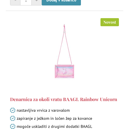
-
+
Novost
Denarnica za okoli vratu BAAGL Rainbow Unicorn
nastavljiva vrvica z varovalom
zapiranje z ježkom in ločen žep za kovance
mogoče uskladiti z drugimi dodatki BAAGL