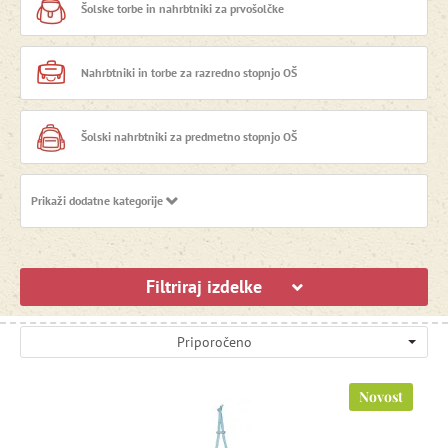
Šolske torbe in nahrbtniki za prvošolčke
ergonomije, kakovosti in dizajna, ki otroke resnično
navduši.
Nahrbtniki in torbe za razredno stopnjo OŠ
Šolski nahrbtniki za predmetno stopnjo OŠ
Prikaži dodatne kategorije
Najstniški nahrbtniki
Kompleti šolskih torb in najstniških nahrbtnikov
Filtriraj izdelke
Šolske potrebščine in pripomočki
Priporočeno
Športne torbe
Novost