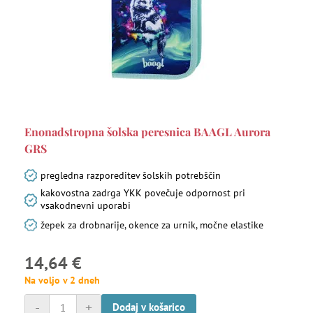
Enonadstropna šolska peresnica BAAGL Aurora
GRS
pregledna razporeditev šolskih potrebščin
kakovostna zadrga YKK povečuje odpornost pri
vsakodnevni uporabi
žepek za drobnarije, okence za urnik, močne elastike
14,64 €
Na voljo v 2 dneh
-
+
Dodaj v košarico