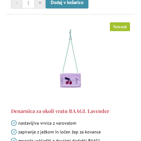
-
+
Dodaj v košarico
Novost
Denarnica za okoli vratu BAAGL Lavender
nastavljiva vrvica z varovalom
zapiranje z ježkom in ločen žep za kovance
mogoče uskladiti z drugimi dodatki BAAGL