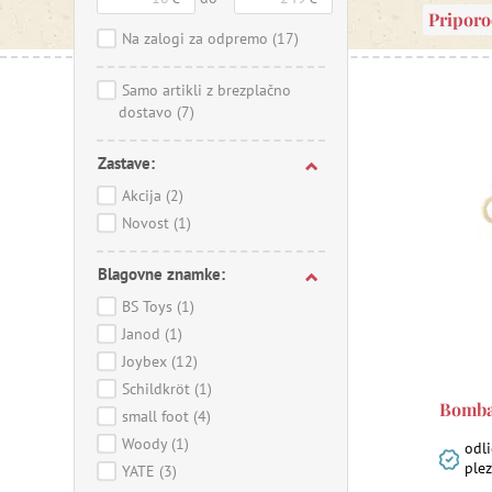
Pripor
Na zalogi za odpremo
(17)
Samo artikli z brezplačno
dostavo
(7)
Zastave:
Akcija
(2)
Novost
(1)
Blagovne znamke:
BS Toys
(1)
Janod
(1)
Joybex
(12)
Schildkröt
(1)
Bomba
small foot
(4)
Woody
(1)
odl
ple
YATE
(3)