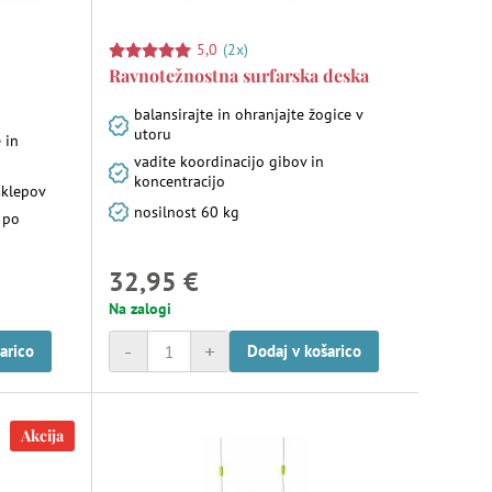
5,0
(2x)
Ravnotežnostna surfarska deska
balansirajte in ohranjajte žogice v
utoru
 in
vadite koordinacijo gibov in
koncentracijo
sklepov
nosilnost 60 kg
i po
n
32,95 €
Na zalogi
-
+
arico
Dodaj v košarico
Akcija