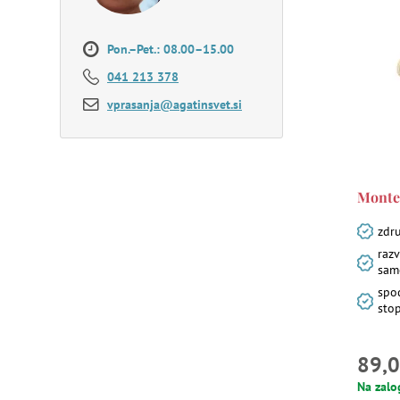
Pon.–Pet.: 08.00–15.00
041 213 378
vprasanja@agatinsvet.si
Montes
zdru
razv
sam
spo
sto
89,0
Na zalo