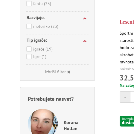
fantu
(23)
Razvijajo:
Leseni
motoriko
(23)
Športni
Tip igrače:
starosti
bodo za
igrače
(19)
akrobat
igre
(1)
ravnotež
najzaht
Izbriši filter
32,5
doma ali
prilago
Na zalo
enostav
-
pa imaj
Potrebujete nasvet?
Brezpl
Korana
dosta
Hollan