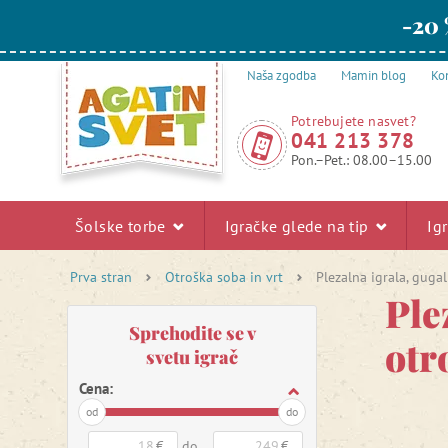
-20 
Naša zgodba
Mamin blog
Kon
Potrebujete nasvet?
041 213 378
Pon.–Pet.: 08.00–15.00
Šolske torbe
Igračke glede na tip
Ig
Prva stran
Otroška soba in vrt
Plezalna igrala, guga
Ple
Sprehodite se v
otr
svetu igrač
Cena:
od
do
€
do
€