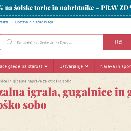
% na šolske torbe in nahrbtnike – PRAV ZD
takti
Dostava in plačilo blaga
Išči
rače glede na starost
Ustvarjanje
Narava in špo
lnice in gibalne naprave za otroško sobo
zalna igrala, gugalnice in
oško sobo