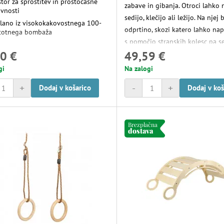
tor za sprostitev in prostočasne
zabave in gibanja. Otroci lahko 
avnosti
sedijo, klečijo ali ležijo. Na njej 
elano iz visokokakovostnega 100-
odprtino, skozi katero lahko nape
totnega bombaža
s pomočjo stranskih kolesc pa s
0 €
49,59 €
obrača. Razmiki med odprtinami 
roke pri držanju. Zaradi gumiran
gi
Na zalogi
se deska premika tiho in enosta
+
-
+
Dodaj v košarico
Dodaj v koš
Brezplačna
dostava