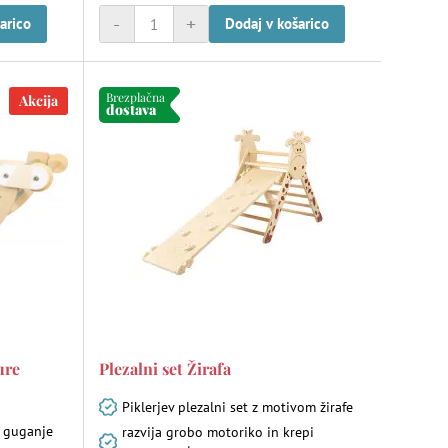
-
+
arico
Dodaj v košarico
Brezplačna
Akcija
dostava
ure
Plezalni set Žirafa
Piklerjev plezalni set z motivom žirafe
, guganje
razvija grobo motoriko in krepi