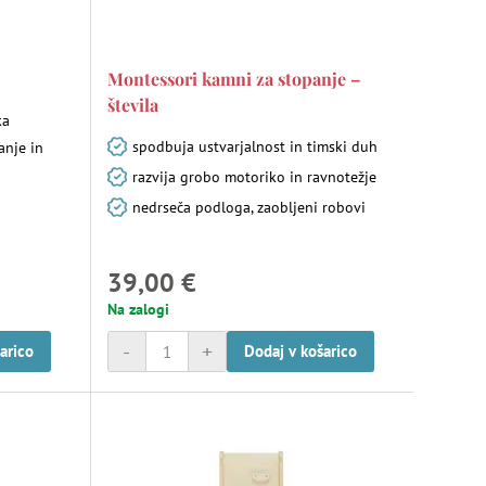
Montessori kamni za stopanje –
števila
ka
spodbuja ustvarjalnost in timski duh
anje in
razvija grobo motoriko in ravnotežje
nedrseča podloga, zaobljeni robovi
39,00 €
Na zalogi
-
+
arico
Dodaj v košarico