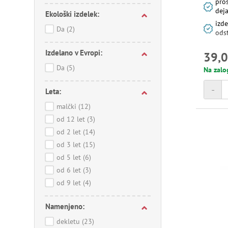
pros
dej
Ekološki izdelek:
izd
Da
(2)
ods
Izdelano v Evropi:
39,0
Da
(5)
Na zalo
-
Leta:
malčki
(12)
od 12 let
(3)
od 2 let
(14)
od 3 let
(15)
od 5 let
(6)
od 6 let
(3)
od 9 let
(4)
Namenjeno:
dekletu
(23)