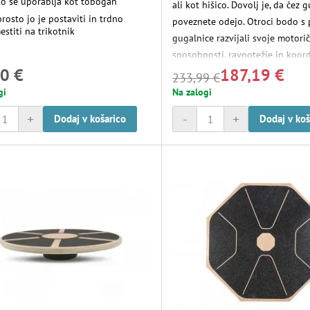
ko se uporablja kot tobogan
ali kot hišico. Dovolj je, da čez 
rosto jo je postaviti in trdno
poveznete odejo. Otroci bodo s
stiti na trikotnik
gugalnice razvijali svoje motori
sposobnosti, ravnotežje in koord
0 €
187,19 €
gibanja. Gugalnica se lahko upor
233,99 €
za gibalno terapijo. Je odličen 
gi
Na zalogi
vsaki sobi ali igralnemu prostoru
+
-
+
Dodaj v košarico
Dodaj v koš
mogoče igrivo kombinirati z dr
konstrukcijsko in barvno usklaj
ovirami iz serije Small Foot Adv