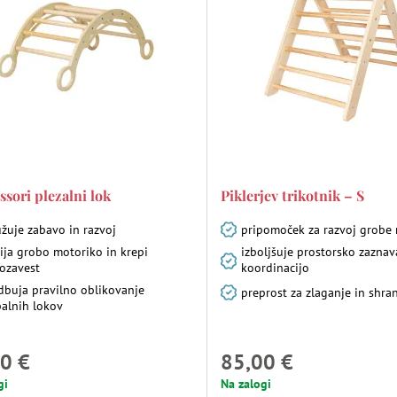
sori plezalni lok
Piklerjev trikotnik – S
žuje zabavo in razvoj
pripomoček za razvoj grobe
ija grobo motoriko in krepi
izboljšuje prostorsko zaznav
ozavest
koordinacijo
dbuja pravilno oblikovanje
preprost za zlaganje in shra
palnih lokov
0 €
85,00 €
gi
Na zalogi