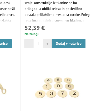
na deski
svoje konstrukcije iz tkanine se bo
boste našli
prilagodila obliki telesa in posledično
ljete vrv,
postala priljubljeno mesto za otroke. Poleg
e zlahka
tega ima gugalnica snemljivo blazino, s
52,39 €
ščitijo
katero lahko sedež prilagodite tudi
ih kolesc
najmanjšim otrokom, in med guganjem se
Na zalogi
vno.
bodo počutili kot na oblaku!
-
+
arico
Dodaj v košarico