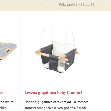
Prikazanih 1 -
23
od
23
re
Lesena gugalnica Baby Comfort
na izbira
Udobna gugalnica otrokom od 18. meseca
eliko
starosti omogoča aktiven počitek. Zaradi