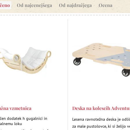
očeno
Od najcenejšega
Od najdražjega
Ocena
žna vzmetnica
Deska na kolescih Adventu
ičen dodatek h gugalnici in
Lesena ravnotežna deska je odlič
zalnemu loku
za male pustolovce, ki si želijo v