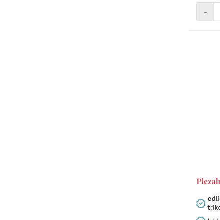
-
Plezal
odl
trik