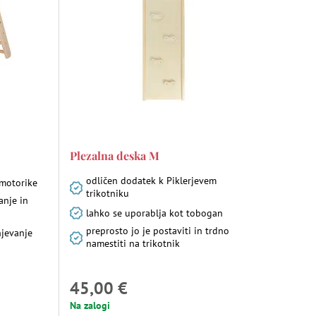
Plezalna deska M
odličen dodatek k Piklerjevem
 motorike
trikotniku
anje in
lahko se uporablja kot tobogan
preprosto jo je postaviti in trdno
njevanje
namestiti na trikotnik
45,00 €
Na zalogi