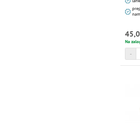
lah
prep
name
45,0
Na zalo
-