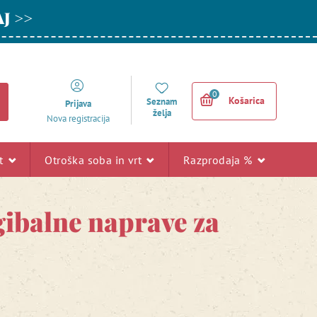
AJ >>
0
Košarica
Seznam
Prijava
želja
Nova registracija
rt
Otroška soba in vrt
Razprodaja %
 gibalne naprave za