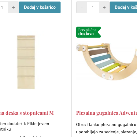
+
-
+
Dodaj v košarico
Dodaj v koš
Brezplačna
dostava
na deska s stopnicami M
Plezalna gugalnica Advent
ičen dodatek k Piklerjevem
Otroci lahko plezalno gugalnico
otniku
uporabljajo za sedenje, plezanje