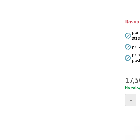
Ravnot
poma
stab
pri
prip
poš
17,5
Na zalo
-