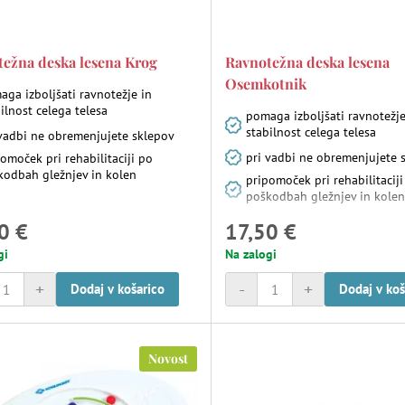
ežna deska lesena Krog
Ravnotežna deska lesena
Osemkotnik
ga izboljšati ravnotežje in
ilnost celega telesa
pomaga izboljšati ravnotežje
stabilnost celega telesa
 vadbi ne obremenjujete sklepov
pri vadbi ne obremenjujete 
omoček pri rehabilitaciji po
kodbah gležnjev in kolen
pripomoček pri rehabilitacij
poškodbah gležnjev in kole
0 €
17,50 €
gi
Na zalogi
+
-
+
Dodaj v košarico
Dodaj v koš
Novost