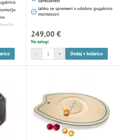
samozavest
gugalnico
lahko se spremeni v udobno gugalnico
 pomočjo
montessori
čne
inacijo
249,00 €
ablja tudi
dodatek k
Na zalogi
 in jo je
-
+
arico
Dodaj v košarico
ugimi
enimi
enture.