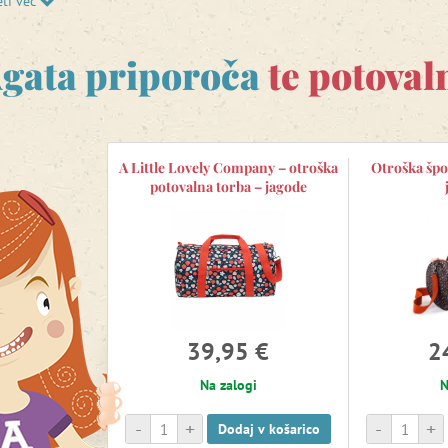
eti več
z blaga
s krasnim motivom. Vse stvari bodo v njem vedno pregled
veliki družinski dopust? Kaj pravite na
otroški potovalni kovček
n
gata priporoča
te potoval
a vašem vsakem potovanju? V istem motivu lahko izberete tudi
po
A Little Lovely Company – otroška
Otroška špo
potovalna torba – jagode
39,95 €
2
Na zalogi
N
-
+
-
+
Dodaj v košarico