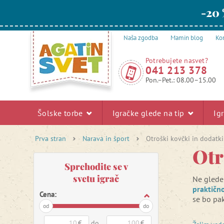
-20 
Naša zgodba
Mamin blog
Kon
Potrebujete nasvet?
041 213 378
Pon.–Pet.: 08.00–15.00
Šolske torbe
Igračke glede na tip
Ig
Prva stran
Narava in šport
Otroški kovčki in dodatk
Otr
Sprehodite se v
svetu igrač
Ne glede 
praktičn
Cena:
se bo pak
od
do
Ali ima v
€
do
€