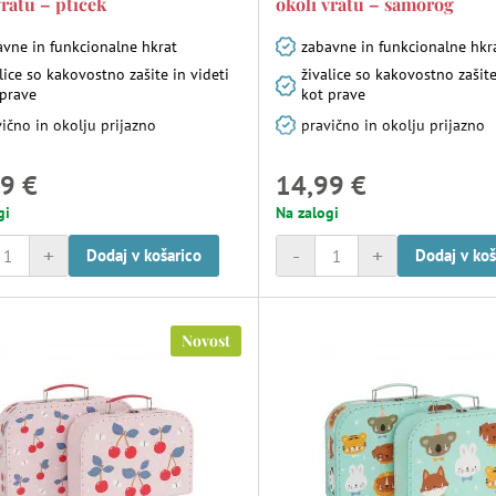
vratu – ptiček
okoli vratu – samorog
avne in funkcionalne hkrat
zabavne in funkcionalne hkr
lice so kakovostno zašite in videti
živalice so kakovostno zašite
 prave
kot prave
ično in okolju prijazno
pravično in okolju prijazno
9 €
14,99 €
gi
Na zalogi
+
-
+
Dodaj v košarico
Dodaj v koš
Novost