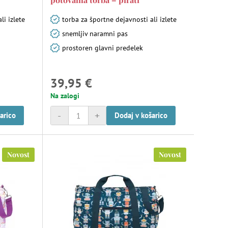
li izlete
torba za športne dejavnosti ali izlete
snemljiv naramni pas
prostoren glavni predelek
39,95 €
Na zalogi
-
+
arico
Dodaj v košarico
Novost
Novost