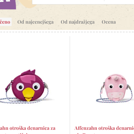
očeno
Od najcenejšega
Od najdražjega
Ocena
ahn otroška denarnica za
Affenzahn otroška denarni