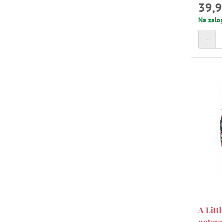
39,9
Na zalo
-
A Litt
potova