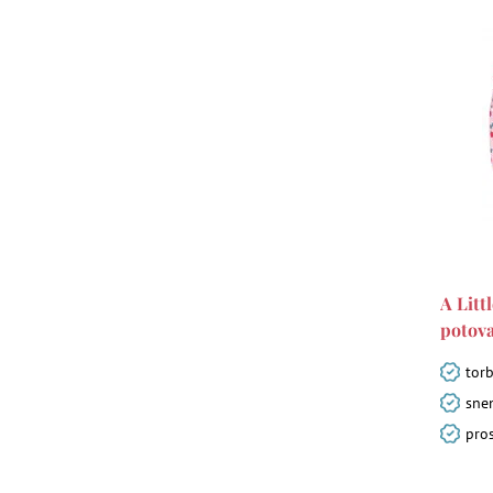
A Litt
potova
torb
sne
pro