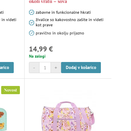
okoli vratu – sova
ati
zabavne in funkcionalne hkrati
 in videti
živalice so kakovostno zašite in videti
kot prave
pravično in okolju prijazno
14,99 €
Na zalogi
-
+
arico
Dodaj v košarico
Novost