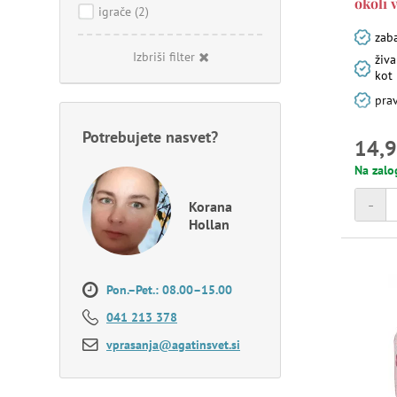
okoli 
igrače
(2)
zab
Izbriši filter
živa
kot
prav
Potrebujete nasvet?
14,9
Na zalo
-
Korana
Hollan
Pon.–Pet.: 08.00–15.00
041 213 378
vprasanja@agatinsvet.si