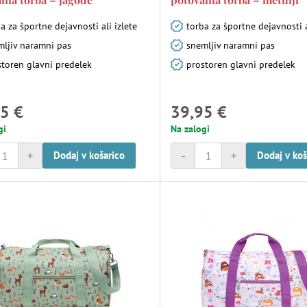
a za športne dejavnosti ali izlete
torba za športne dejavnosti a
mljiv naramni pas
snemljiv naramni pas
storen glavni predelek
prostoren glavni predelek
5 €
39,95 €
gi
Na zalogi
+
-
+
Dodaj v košarico
Dodaj v koš