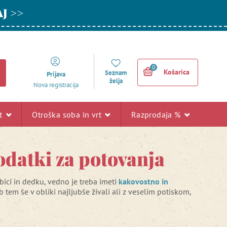
AJ >>
0
Košarica
Seznam
Prijava
želja
Nova registracija
rt
Otroška soba in vrt
Razprodaja %
odatki za potovanja
abici in dedku, vedno je treba imeti
kakovostno in
b tem še v obliki najljubše živali ali z veselim potiskom,
 pri babici
? Potem bo oboževal tudi izviren
otroški