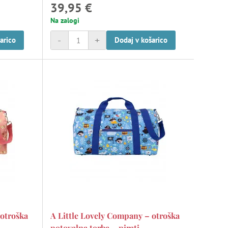
39,95 €
Na zalogi
-
+
arico
Dodaj v košarico
 otroška
A Little Lovely Company – otroška
potovalna torba – pirati