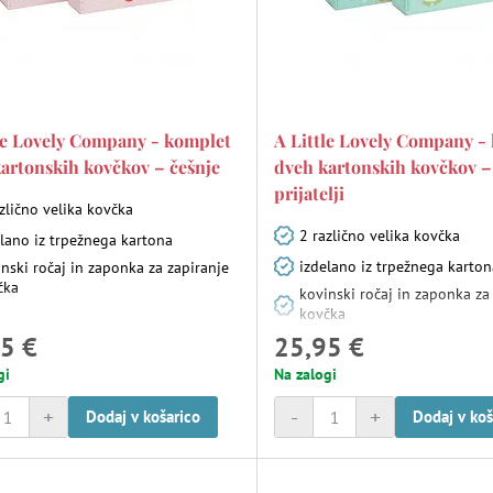
le Lovely Company - komplet
A Little Lovely Company -
artonskih kovčkov – češnje
dveh kartonskih kovčkov – 
prijatelji
zlično velika kovčka
2 različno velika kovčka
elano iz trpežnega kartona
izdelano iz trpežnega karto
nski ročaj in zaponka za zapiranje
čka
kovinski ročaj in zaponka za
kovčka
5 €
25,95 €
gi
Na zalogi
+
-
+
Dodaj v košarico
Dodaj v koš