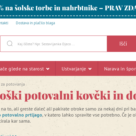
% na šolske torbe in nahrbtnike – PRAV ZD
takti
Dostava in plačilo blaga
Išči
rače glede na starost
Ustvarjanje
Narava in špo
i za potovanja
oški potovalni kovčki in d
na to, ali greste daleč ali pakirate otroke samo za nekaj dni pri b
o potovalno prtljago
, v katero lahko spravite vse potrebno. Če je o
irala kar sama.
aš otrok rad pri svojih stvareh red, čeprav se pripravlja le
za vikend