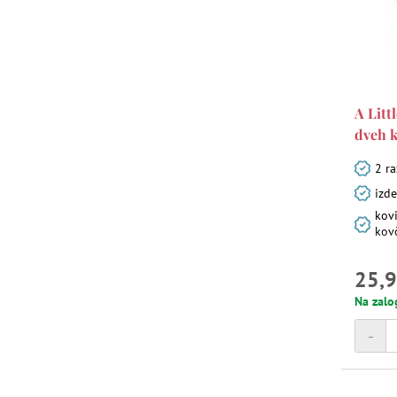
A Litt
dveh k
2 ra
izd
kovi
kov
25,9
Na zalo
-