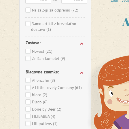
Želim ved
kovček i
Na zalogi za odpremo
(72)
Vas čaka 
A
družba n
Samo artikli z brezplačno
dostavo
(1)
Zastave:
Novost
(21)
Znižan komplet
(9)
Blagovne znamke:
Affenzahn
(8)
A Little Lovely Company
(61)
bieco
(2)
Djeco
(6)
Done by Deer
(2)
FILIBABBA
(4)
Lilliputiens
(1)