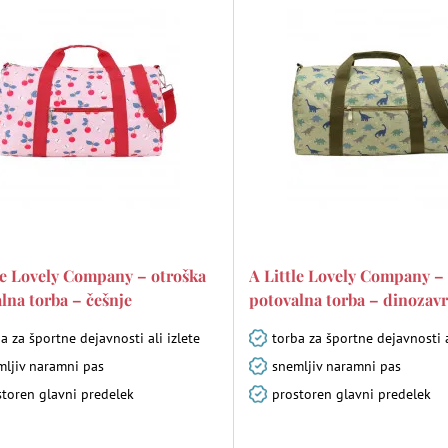
le Lovely Company – otroška
A Little Lovely Company –
lna torba – češnje
potovalna torba – dinozavr
a za športne dejavnosti ali izlete
torba za športne dejavnosti a
mljiv naramni pas
snemljiv naramni pas
storen glavni predelek
prostoren glavni predelek