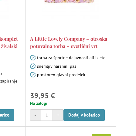
 komplet
A Little Lovely Company – otroška
živalski
potovalna torba – cvetlični vrt
torba za športne dejavnosti ali izlete
snemljiv naramni pas
na
prostoren glavni predelek
 zapiranje
39,95 €
Na zalogi
-
+
arico
Dodaj v košarico