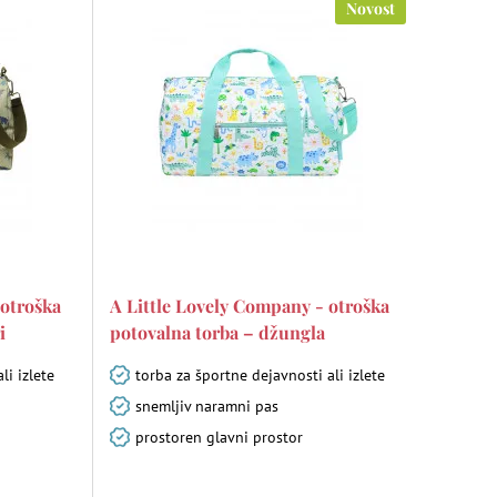
Novost
 otroška
A Little Lovely Company - otroška
i
potovalna torba – džungla
li izlete
torba za športne dejavnosti ali izlete
snemljiv naramni pas
prostoren glavni prostor