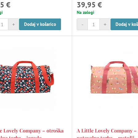
5 €
39,95 €
gi
Na zalogi
+
-
+
Dodaj v košarico
Dodaj v koš
le Lovely Company – otroška
A Little Lovely Company –
lna torba – jagode
potovalna torba – metulji