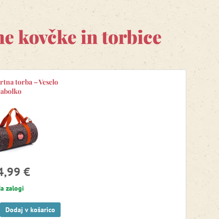
no poravnane.
a kolescih z živalskim motivom
, ki bo postal odlična
ne kovčke in torbice
tovalni kozmetični kovček
.
rtna torba – Veselo
jabolko
4,99 €
a zalogi
Dodaj v košarico