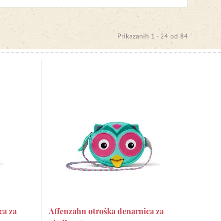
Prikazanih 1 -
24
od
84
ca za
Affenzahn otroška denarnica za