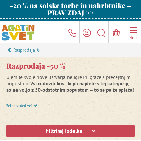
-20 % na šolske torbe in nahrbtnike –
PRAV ZDAJ >>
Meni
Razprodaja %
Razprodaja -50 %
Ujemite svoje nove ustvarjalne igre in igrače s precejšnjim
popustom.
Vsi čudoviti kosi, ki jih najdete v tej kategoriji,
so na voljo z 50-odstotnim popustom –⁠ to se pa že splača!
Akcija velja do porabe zalog.
Želim vedeti več
Filtriraj izdelke