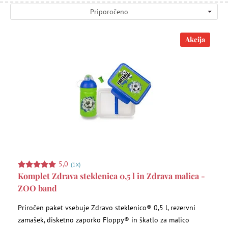
Priporočeno
Akcija
5,0
(1x)
Komplet Zdrava steklenica 0,5 l in Zdrava malica -
ZOO band
Priročen paket vsebuje Zdravo steklenico® 0,5 l, rezervni
zamašek, disketno zaporko Floppy® in škatlo za malico