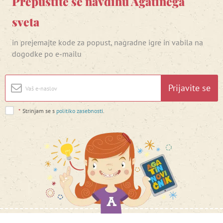
Prepustite se navdihu Agatinega
sveta
in prejemajte kode za popust, nagradne igre in vabila na
dogodke po e-mailu
Prijavite se
*
Strinjam se s
politiko zasebnosti
.