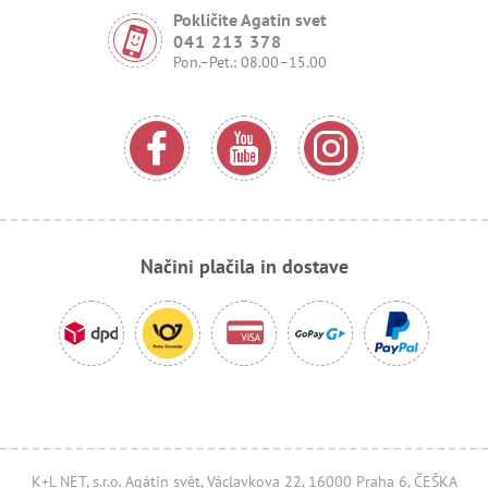
Pokličite Agatin svet
041 213 378
Pon.–Pet.: 08.00–15.00
Načini plačila in dostave
K+L NET, s.r.o. Agátin svět, Václavkova 22, 16000 Praha 6, ČEŠKA