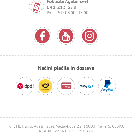
Pokličite Agatin svet
041 213 378
Pon.–Pet.: 08.00–15.00
Načini plačila in dostave
K+L NET, s.r.o. Agátin svět, Václavkova 22, 16000 Praha 6, ČEŠKA
REPUBLIKA, Tel.: 041 213 378