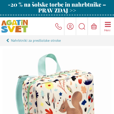
-20 % na šolske torbe in nahrbtnike –
PRAV ZDAJ >>
Meni
Nahrbtniki za predšolske otroke