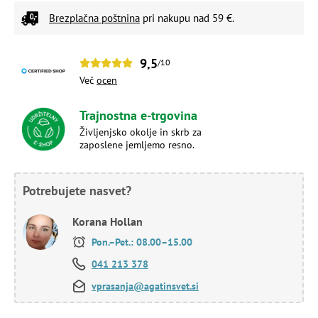
Brezplačna poštnina
pri nakupu nad 59 €.
9,5
/10
Več
ocen
Trajnostna e-trgovina
Življenjsko okolje in skrb za
zaposlene jemljemo resno.
Potrebujete nasvet?
Korana Hollan
Pon.–Pet.: 08.00–15.00
041 213 378
vprasanja@agatinsvet.si