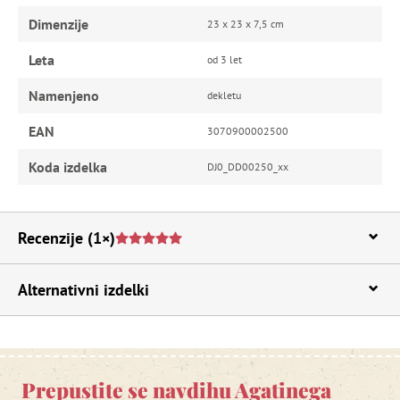
Dimenzije
23 x 23 x 7,5 cm
Leta
od 3 let
Namenjeno
dekletu
EAN
3070900002500
Koda izdelka
DJ0_DD00250_xx
Recenzije
(1×)
Alternativni izdelki
Prepustite se navdihu Agatinega