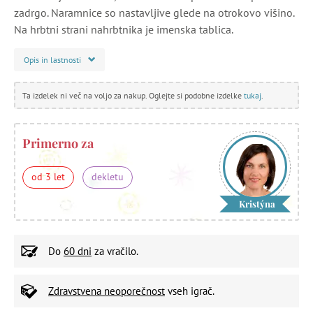
zadrgo. Naramnice so nastavljive glede na otrokovo višino.
Na hrbtni strani nahrbtnika je imenska tablica.
Opis in lastnosti
Ta izdelek ni več na voljo za nakup. Oglejte si podobne izdelke
tukaj
.
Primerno za
od 3 let
dekletu
Kristýna
Do
60 dni
za vračilo.
Zdravstvena neoporečnost
vseh igrač.