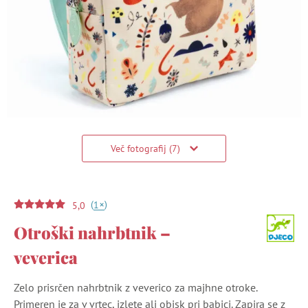
Več fotografij (7)
(
)
+
1
5,0
Otroški nahrbtnik –
veverica
Zelo prisrčen nahrbtnik z veverico za majhne otroke.
Primeren je za v vrtec, izlete ali obisk pri babici. Zapira se z