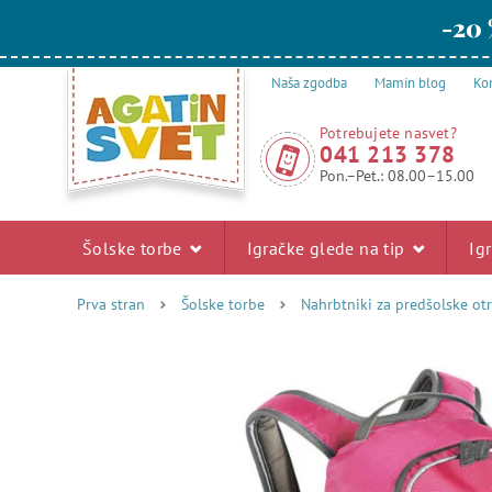
-20 
Naša zgodba
Mamin blog
Kon
Potrebujete nasvet?
041 213 378
Pon.–Pet.: 08.00–15.00
Šolske torbe
Igračke glede na tip
Ig
Prva stran
Šolske torbe
Nahrbtniki za predšolske ot