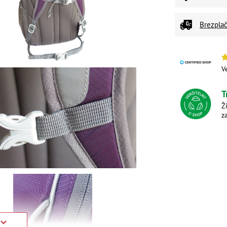
Brezplač
V
T
Ž
z