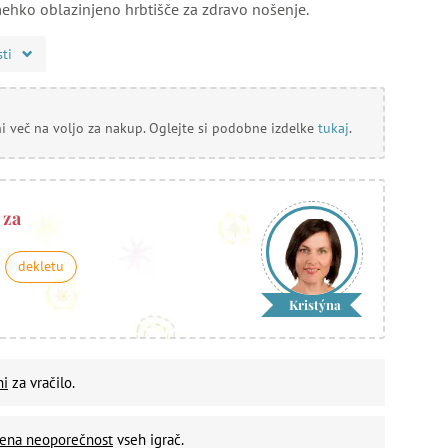
ehko oblazinjeno hrbtišče za zdravo nošenje.
sti
ni več na voljo za nakup. Oglejte si podobne izdelke
tukaj
.
 za
dekletu
Kristýna
ni
za vračilo.
vena neoporečnost
vseh igrač.