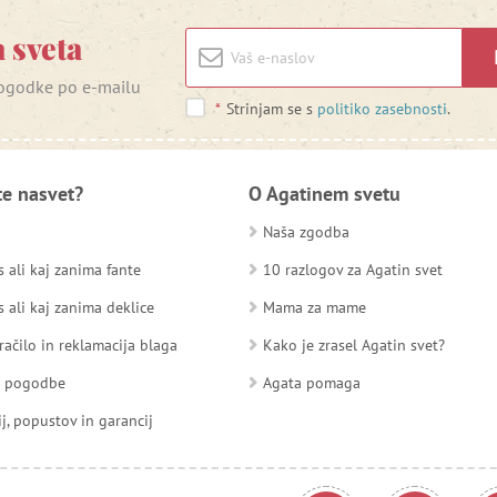
 sveta
 dogodke po e-mailu
*
Strinjam se s
politiko zasebnosti
.
te nasvet?
O Agatinem svetu
Naša zgodba
 ali kaj zanima fante
10 razlogov za Agatin svet
 ali kaj zanima deklice
Mama za mame
račilo in reklamacija blaga
Kako je zrasel Agatin svet?
d pogodbe
Agata pomaga
ij, popustov in garancij