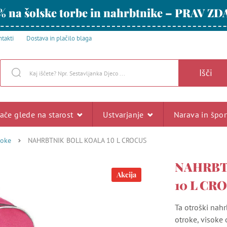
% na šolske torbe in nahrbtnike – PRAV ZD
takti
Dostava in plačilo blaga
Išči
rače glede na starost
Ustvarjanje
Narava in špo
roke
NAHRBTNIK BOLL KOALA 10 L CROCUS
NAHRBT
Akcija
10 L CR
Ta otroški nah
otroke, visoke