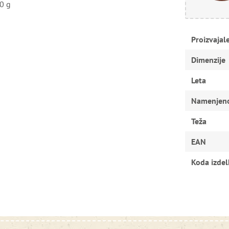
50 g
Proizvajal
Dimenzije
Leta
Namenjen
Teža
EAN
Koda izdel