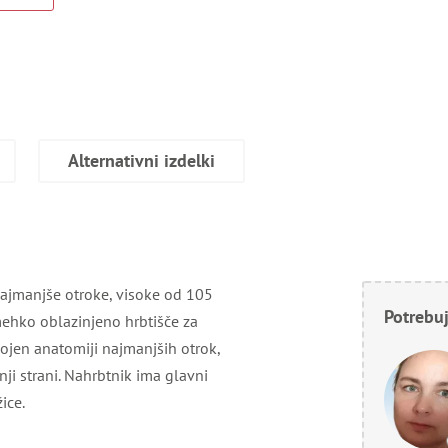
Alternativni izdelki
najmanjše otroke, visoke od 105
Potrebuj
ehko oblazinjeno hrbtišče za
gojen anatomiji najmanjših otrok,
ji strani. Nahrbtnik ima glavni
ice.