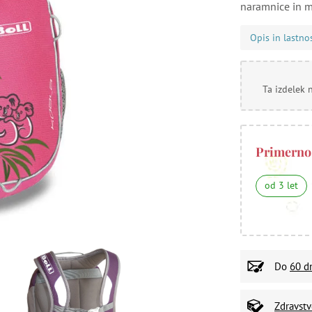
naramnice in m
Opis in lastno
Ta izdelek 
Primerno
od 3 let
Do
60 d
Zdravst