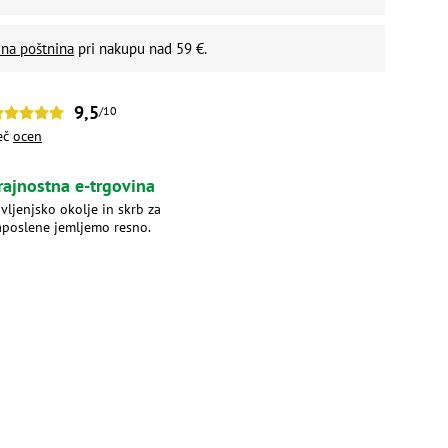
na poštnina
pri nakupu nad 59 €.
9,5
/10
eč
ocen
rajnostna e-trgovina
ivljenjsko okolje in skrb za
aposlene jemljemo resno.