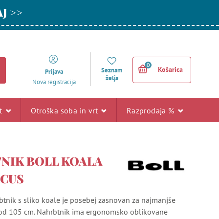
AJ >>
0
Košarica
Seznam
Prijava
želja
Nova registracija
rt
Otroška soba in vrt
Razprodaja %
NIK BOLL KOALA
OCUS
rbtnik s sliko koale je posebej zasnovan za najmanjše
 od 105 cm. Nahrbtnik ima ergonomsko oblikovane