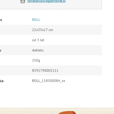
vprasanja@agatinsvet.si
ec
BOLL
22x33x17 cm
od 3 let
o
dekletu
250g
8591790005211
ka
BOLL_118500084_xx