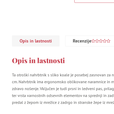
Opis in lastnosti
Recenzije
Opis in lastnosti
Ta otroški nahrbtnik s sliko koale je posebej zasnovan za 
cm. Nahrbtnik ima ergonomsko oblikovane naramnice in m
zdravo nošenje. Vključen je tudi prsni in ledveni pas, prila
ter vrsta varnostnih odsevnih elementov na sprednji in zadn
predal z žepom iz mrežice z zadrgo in stranske žepe iz mrež