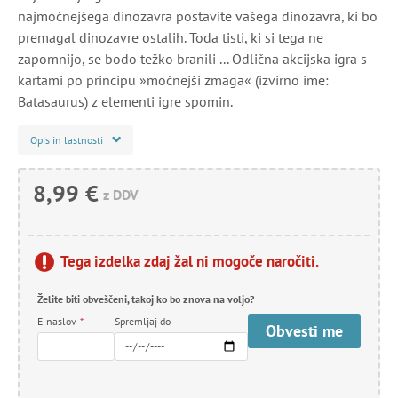
najmočnejšega dinozavra postavite vašega dinozavra, ki bo
premagal dinozavre ostalih. Toda tisti, ki si tega ne
zapomnijo, se bodo težko branili ... Odlična akcijska igra s
kartami po principu »močnejši zmaga« (izvirno ime:
Batasaurus) z elementi igre spomin.
Opis in lastnosti
8,99 €
z DDV
Tega izdelka zdaj žal ni mogoče naročiti.
Želite biti obveščeni, takoj ko bo znova na voljo?
E-naslov
*
Spremljaj do
Obvesti me