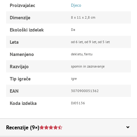
Proizvajalec
Djeco
Dimenzije
8 x 11 x 2,8 cm
Ekološki izdelek
Da
Leta
od 6 let, od 9 let, od 5 let
Namenjeno
dekletu, fantu
Razvijajo
spomin in zaznavanje
Tip igrače
igre
EAN
3070900051362
Koda izdelka
DJ05136
Recenzije
(9×)