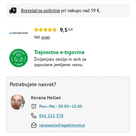
Brezplačna poštnina
pri nakupu nad 59 €.
9,5
/10
Več
ocen
Trajnostna e-trgovina
Življenjsko okolje in skrb za
zaposlene jemljemo resno.
Potrebujete nasvet?
Korana Hollan
Pon.–Pet.: 08.00–15.00
041 213 378
vprasanja@agatinsvet.si