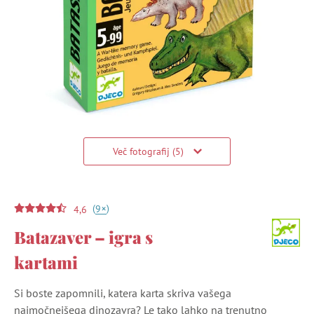
Več fotografij (5)
(
)
+
9
4,6
Batazaver – igra s
kartami
Si boste zapomnili, katera karta skriva vašega
najmočnejšega dinozavra? Le tako lahko na trenutno