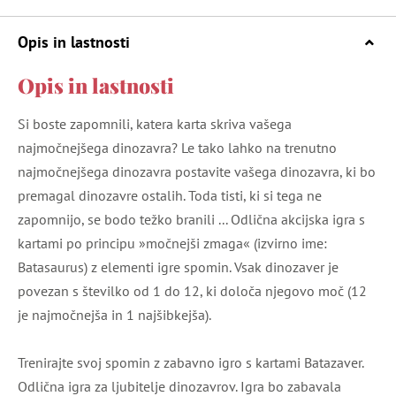
Opis in lastnosti
Opis in lastnosti
Si boste zapomnili, katera karta skriva vašega
najmočnejšega dinozavra? Le tako lahko na trenutno
najmočnejšega dinozavra postavite vašega dinozavra, ki bo
premagal dinozavre ostalih. Toda tisti, ki si tega ne
zapomnijo, se bodo težko branili ... Odlična akcijska igra s
kartami po principu »močnejši zmaga« (izvirno ime:
Batasaurus) z elementi igre spomin. Vsak dinozaver je
povezan s številko od 1 do 12, ki določa njegovo moč (12
je najmočnejša in 1 najšibkejša).
Trenirajte svoj spomin z zabavno igro s kartami Batazaver.
Odlična igra za ljubitelje dinozavrov. Igra bo zabavala