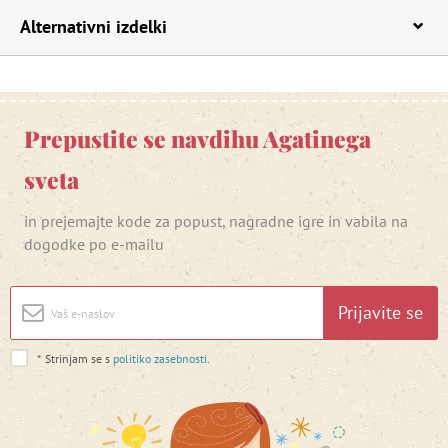
Alternativni izdelki
Prepustite se navdihu Agatinega
sveta
in prejemajte kode za popust, nagradne igre in vabila na
dogodke po e-mailu
Prijavite se
*
Strinjam se s
politiko zasebnosti
.