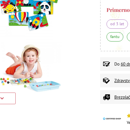
Primerno
od 3 let
fantu
Do
60 d
Zdravst
Brezplač
V