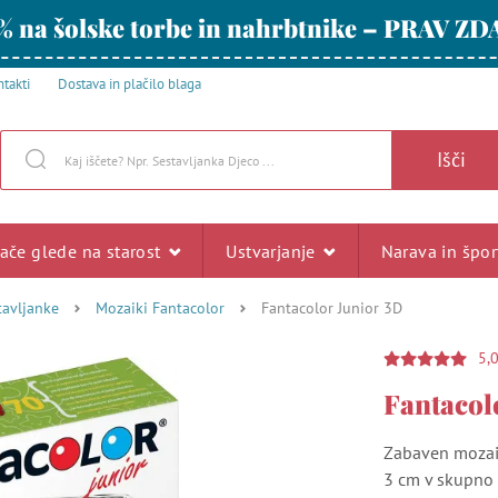
% na šolske torbe in nahrbtnike – PRAV ZD
takti
Dostava in plačilo blaga
Išči
rače glede na starost
Ustvarjanje
Narava in špo
tavljanke
Mozaiki Fantacolor
Fantacolor Junior 3D
5,
Fantacol
Zabaven mozaik
3 cm v skupno 