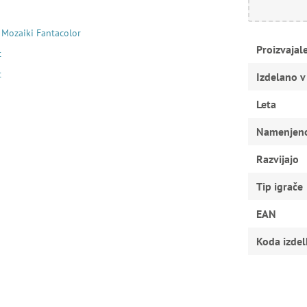
Mozaiki Fantacolor
Proizvajal
t
t
Izdelano v
Leta
Namenjen
Razvijajo
Tip igrače
EAN
Koda izdel