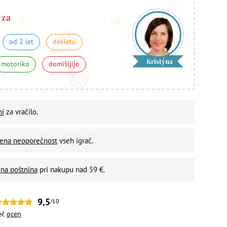
 za
od 2 let
dekletu
Kristýna
motoriko
domišljijo
ni
za vračilo.
vena neoporečnost
vseh igrač.
na poštnina
pri nakupu nad 59 €.
9,5
/10
eč
ocen