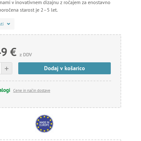
inami v inovativnem dizajnu z ročajem za enostavno
poročena starost je 2–5 let.
sti
49 €
z DDV
+
Dodaj v košarico
alogi
Cene in način dostave