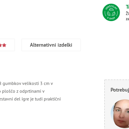
T
Ž
z
Alternativni izdelki
48 gumbkov velikosti 3 cm v
Potrebuj
o ploščo z odprtinami v
tavni del igre je tudi praktični