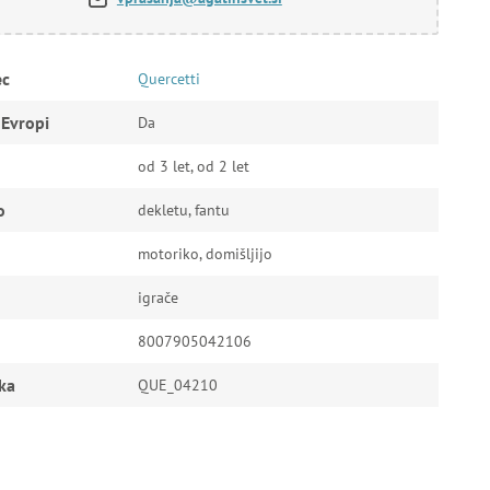
ec
Quercetti
 Evropi
Da
od 3 let, od 2 let
o
dekletu, fantu
motoriko, domišljijo
igrače
8007905042106
ka
QUE_04210