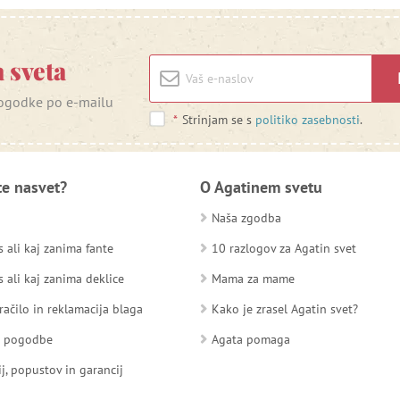
 sveta
 dogodke po e-mailu
*
Strinjam se s
politiko zasebnosti
.
te nasvet?
O Agatinem svetu
Naša zgodba
 ali kaj zanima fante
10 razlogov za Agatin svet
 ali kaj zanima deklice
Mama za mame
račilo in reklamacija blaga
Kako je zrasel Agatin svet?
d pogodbe
Agata pomaga
ij, popustov in garancij