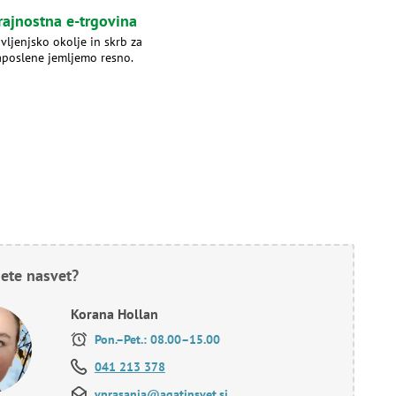
rajnostna e-trgovina
ivljenjsko okolje in skrb za
aposlene jemljemo resno.
ete nasvet?
Korana Hollan
Pon.–Pet.: 08.00–15.00
041 213 378
vprasanja@agatinsvet.si