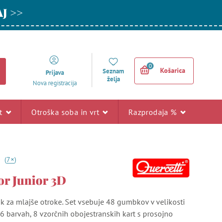
AJ >>
0
Košarica
Seznam
Prijava
želja
Nova registracija
rt
Otroška soba in vrt
Razprodaja %
+
0
(
7
)
or Junior 3D
 za mlajše otroke. Set vsebuje 48 gumbkov v velikosti
6 barvah, 8 vzorčnih obojestranskih kart s prosojno