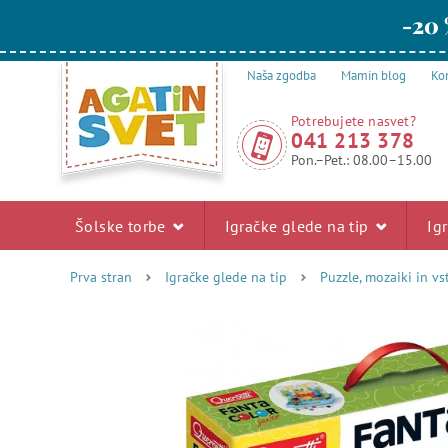
-20 
Naša zgodba
Mamin blog
Kon
Potrebujete nasvet?
041 213 378
Pon.–Pet.: 08.00–15.00
Šolske torbe
Igračke glede na tip
Ig
Prva stran
Igračke glede na tip
Puzzle, mozaiki in vs