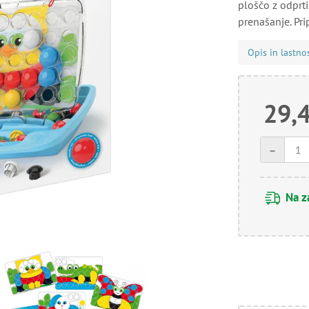
ploščo z odprt
prenašanje. Pri
Opis in lastno
29,
-
Na z