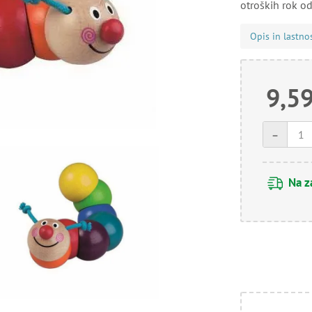
otroških rok od
Opis in lastno
9,59
-
Na z