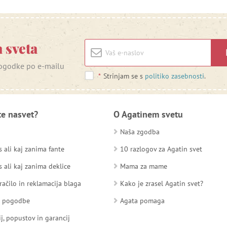
 sveta
 dogodke po e-mailu
*
Strinjam se s
politiko zasebnosti
.
te nasvet?
O Agatinem svetu
Naša zgodba
 ali kaj zanima fante
10 razlogov za Agatin svet
 ali kaj zanima deklice
Mama za mame
račilo in reklamacija blaga
Kako je zrasel Agatin svet?
d pogodbe
Agata pomaga
ij, popustov in garancij