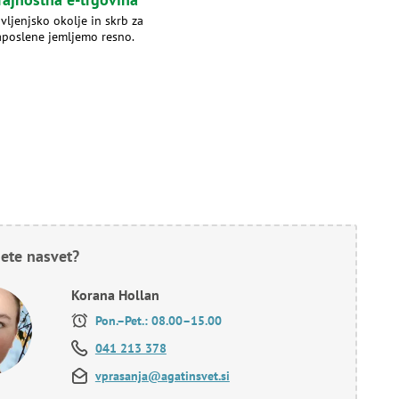
ivljenjsko okolje in skrb za
aposlene jemljemo resno.
ete nasvet?
Korana Hollan
Pon.–Pet.: 08.00–15.00
041 213 378
vprasanja@agatinsvet.si