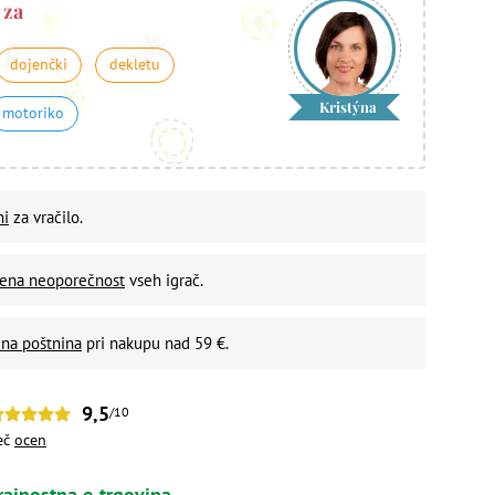
 za
dojenčki
dekletu
Kristýna
motoriko
ni
za vračilo.
vena neoporečnost
vseh igrač.
na poštnina
pri nakupu nad 59 €.
9,5
/10
eč
ocen
rajnostna e-trgovina