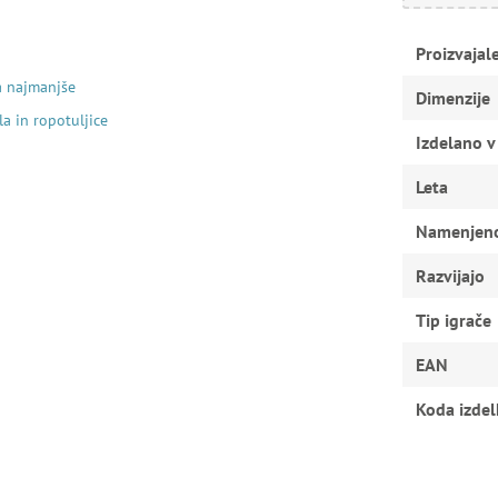
Proizvajal
a najmanjše
Dimenzije
la in ropotuljice
Izdelano v
Leta
Namenjen
Razvijajo
Tip igrače
EAN
Koda izdel