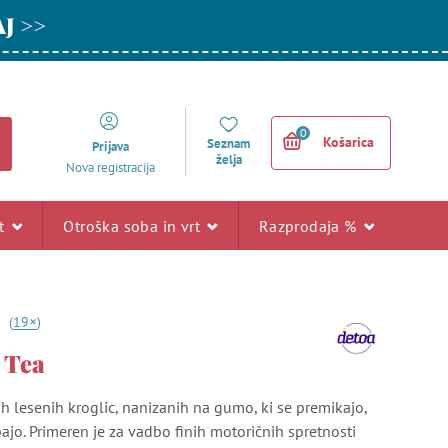
AJ >>
0
Košarica
Seznam
Prijava
želja
Nova registracija
rt
Otroška soba in vrt
Razprodaja %
+
7
(
19
)
 Tea
ih lesenih kroglic, nanizanih na gumo, ki se premikajo,
bajo. Primeren je za vadbo finih motoričnih spretnosti