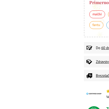
Primerno
malčki
fantu
Do
60 d
Zdravst
Brezplač
V
T