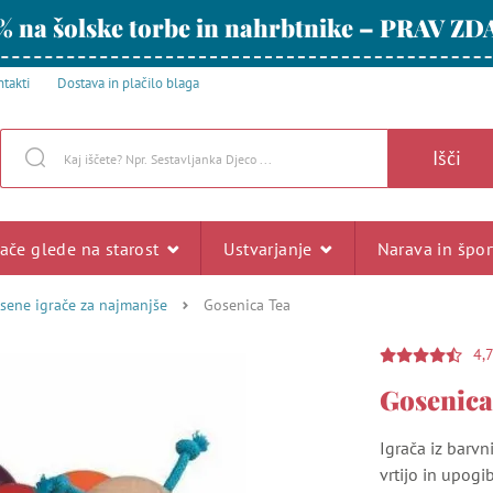
% na šolske torbe in nahrbtnike – PRAV ZD
takti
Dostava in plačilo blaga
Išči
rače glede na starost
Ustvarjanje
Narava in špo
sene igrače za najmanjše
Gosenica Tea
4,
Gosenica
Igrača iz barvn
vrtijo in upogi