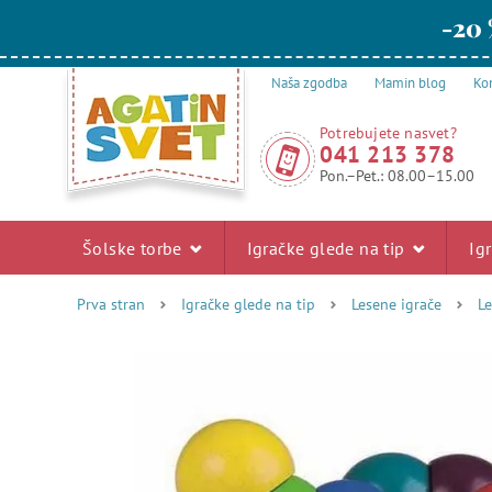
-20 
Naša zgodba
Mamin blog
Kon
Potrebujete nasvet?
041 213 378
Pon.–Pet.: 08.00–15.00
Šolske torbe
Igračke glede na tip
Ig
Prva stran
Igračke glede na tip
Lesene igrače
Le