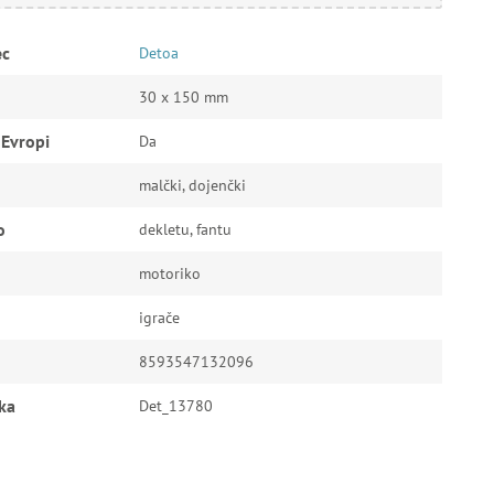
ec
Detoa
30 x 150 mm
 Evropi
Da
malčki, dojenčki
o
dekletu, fantu
motoriko
igrače
8593547132096
ka
Det_13780