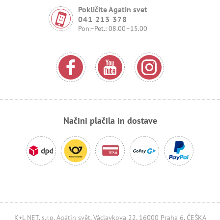
Pokličite Agatin svet
041 213 378
Pon.–Pet.: 08.00–15.00
Načini plačila in dostave
K+L NET, s.r.o. Agátin svět, Václavkova 22, 16000 Praha 6, ČEŠKA