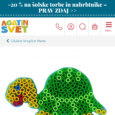
-20 % na šolske torbe in nahrbtnike –
PRAV ZDAJ >>
Meni
Likalne kroglice Hama