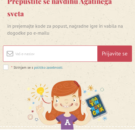
Prepustite se navdihu Agatinega
sveta
in prejemajte kode za popust, nagradne igre in vabila na
dogodke po e-mailu
Prijavite se
*
Strinjam se s
politiko zasebnosti
.