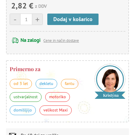
2,82 €
z DDV
-
+
Dodaj v košarico
Na zalogi
Cene in način dostave
Primerno za
od 3 let
dekletu
fantu
Kristýna
ustvarjalnost
motoriko
domišljijo
velikost Maxi