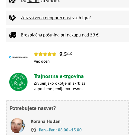
Do
60 dni
za vračilo.
Zdravstvena neoporečnost
vseh igrač.
Brezplačna poštnina
pri nakupu nad 59 €.
9,5
/10
Več
ocen
Trajnostna e-trgovina
Življenjsko okolje in skrb za
zaposlene jemljemo resno.
Potrebujete nasvet?
Korana Hollan
Pon.–Pet.: 08.00–15.00