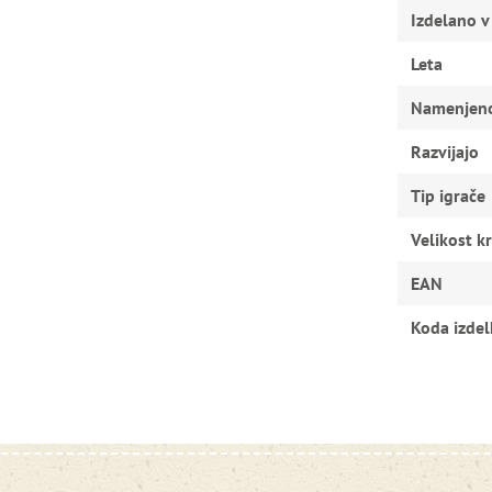
Izdelano v
Leta
Namenjen
Razvijajo
Tip igrače
Velikost kr
EAN
Koda izdel