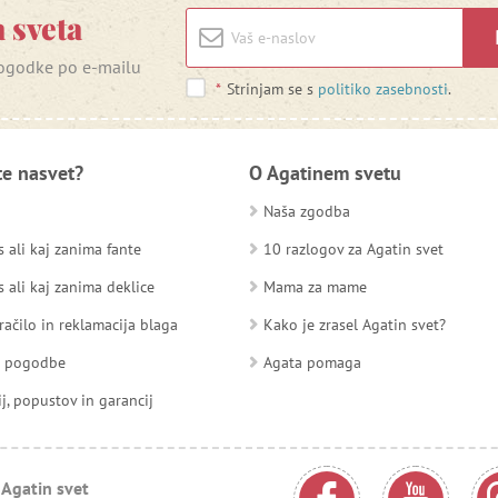
 sveta
 dogodke po e-mailu
*
Strinjam se s
politiko zasebnosti
.
te nasvet?
O Agatinem svetu
Naša zgodba
 ali kaj zanima fante
10 razlogov za Agatin svet
 ali kaj zanima deklice
Mama za mame
račilo in reklamacija blaga
Kako je zrasel Agatin svet?
d pogodbe
Agata pomaga
ij, popustov in garancij
 Agatin svet