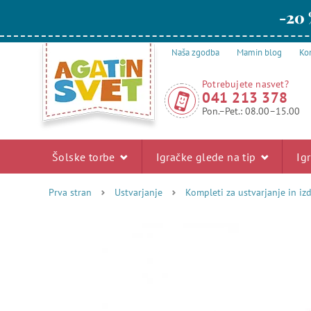
-20 
Naša zgodba
Mamin blog
Kon
Potrebujete nasvet?
041 213 378
Pon.–Pet.: 08.00–15.00
Šolske torbe
Igračke glede na tip
Ig
Prva stran
Ustvarjanje
Kompleti za ustvarjanje in iz