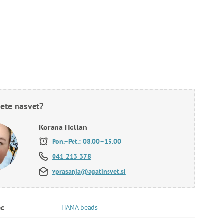
ete nasvet?
Korana Hollan
Pon.–Pet.: 08.00–15.00
041 213 378
vprasanja@agatinsvet.si
ec
HAMA beads