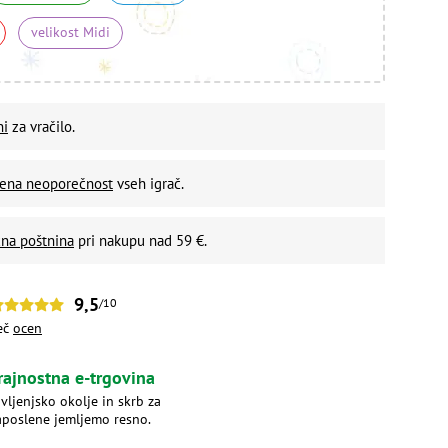
velikost Midi
ni
za vračilo.
vena neoporečnost
vseh igrač.
na poštnina
pri nakupu nad 59 €.
9,5
/10
eč
ocen
rajnostna e-trgovina
ivljenjsko okolje in skrb za
aposlene jemljemo resno.