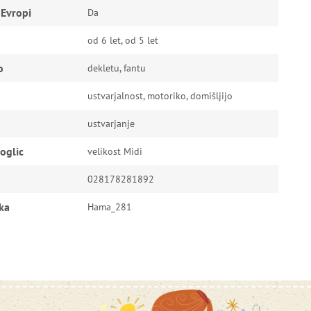
 Evropi
Da
od 6 let, od 5 let
o
dekletu, fantu
ustvarjalnost, motoriko, domišljijo
ustvarjanje
oglic
velikost Midi
028178281892
ka
Hama_281