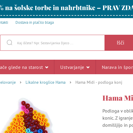
% na šolske torbe in nahrbtnike – PRAV ZD
takti
Dostava in plačilo blaga
Išči
rače glede na starost
Ustvarjanje
Narava in špo
delovanje
Likalne kroglice Hama
Hama Midi - podloga konj
Hama Mid
Podloga v oblik
konic. Z igranj
domišljijo in po