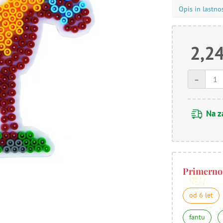
Opis in lastno
2,24
-
Na z
Primerno
od 6 let
fantu