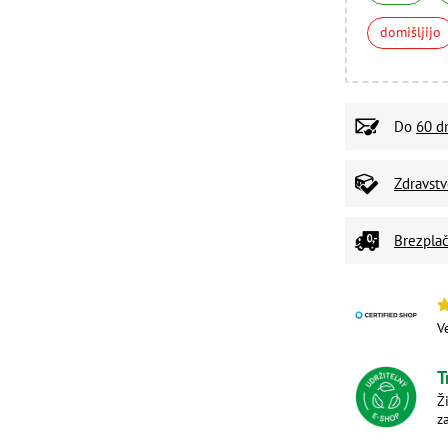
domišljijo
Do
60 d
Zdravst
Brezplač
V
T
Ž
z