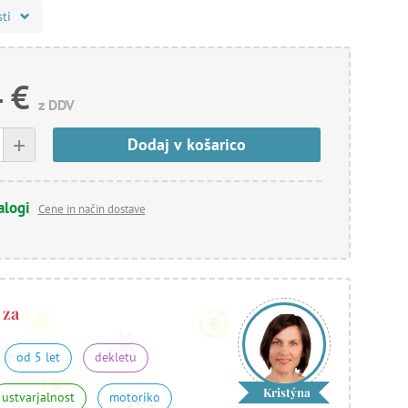
sti
 €
z DDV
+
Dodaj v košarico
alogi
Cene in način dostave
 za
od 5 let
dekletu
Kristýna
ustvarjalnost
motoriko