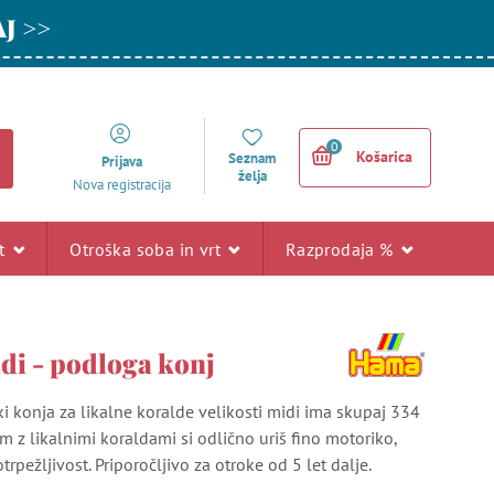
AJ >>
0
Košarica
Seznam
Prijava
želja
Nova registracija
rt
Otroška soba in vrt
Razprodaja %
i - podloga konj
i konja za likalne koralde velikosti midi ima skupaj 334
em z likalnimi koraldami si odlično uriš fino motoriko,
trpežljivost. Priporočljivo za otroke od 5 let dalje.