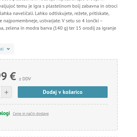
ljujoč temu je igra s plastelinom bolj zabavna in otroci
lahka naveličali. Lahko odtiskujete, režete, pritiskate,
 je najpomembneje, ustvarjate. V setu so 4 lončki –
, zelena in modra barva (140 g) ter 15 orodij za igranje
sti
99 €
z DDV
+
Dodaj v košarico
alogi
Cene in način dostave