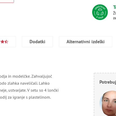
T
Ž
z
Dodatki
Alternativni izdelki
rodja in modelčke. Zahvaljujoč
Potrebuj
bodo zlahka naveličali. Lahko
eje, ustvarjate. V setu so 4 lončki
dij za igranje s plastelinom.