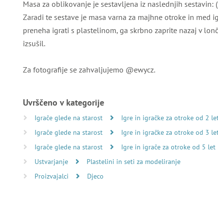
Masa za oblikovanje je sestavljena iz naslednjih sestavin: 
Zaradi te sestave je masa varna za majhne otroke in med ig
preneha igrati s plastelinom, ga skrbno zaprite nazaj v lonč
izsušil.
Za fotografije se zahvaljujemo @ewycz.
Uvrščeno v kategorije
Igrače glede na starost
Igre in igračke za otroke od 2 le
Igrače glede na starost
Igre in igračke za otroke od 3 le
Igrače glede na starost
Igre in igrače za otroke od 5 let
Ustvarjanje
Plastelini in seti za modeliranje
Proizvajalci
Djeco