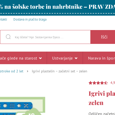
% na šolske torbe in nahrbtnike – PRAV ZD
takti
Dostava in plačilo blaga
Išči
rače glede na starost
Ustvarjanje
Narava in špo
 otroke od 2 let
Igrivi plastelin – začetni set – zelen
4,
Igrivi pla
zelen
Odličen začetni