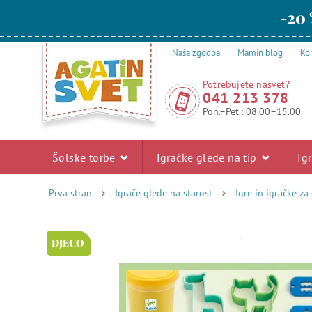
-20 
Naša zgodba
Mamin blog
Kon
Potrebujete nasvet?
041 213 378
Pon.–Pet.: 08.00–15.00
Šolske torbe
Igračke glede na tip
Ig
Prva stran
Igrače glede na starost
Igre in igračke za
DJECO