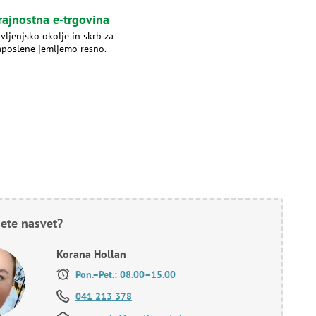
rajnostna e-trgovina
ivljenjsko okolje in skrb za
aposlene jemljemo resno.
ete nasvet?
Korana Hollan
Pon.–Pet.: 08.00–15.00
041 213 378