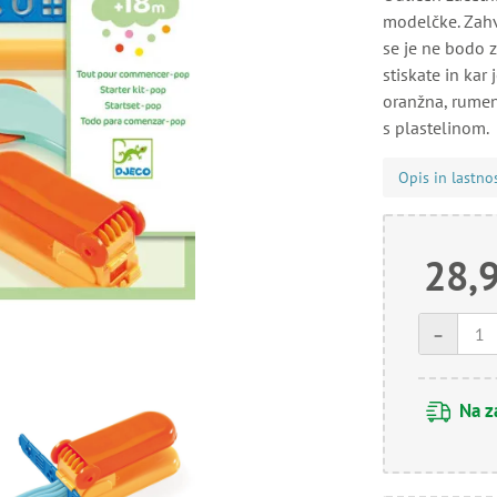
modelčke. Zahva
se je ne bodo z
stiskate in kar
oranžna, rumena
s plastelinom.
Opis in lastno
28,
-
Na z