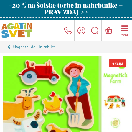
-20 % na šolske torbe in nahrbtnike –
PRAV ZDAJ >>
Meni
Magnetni deli in tablice
Akcija