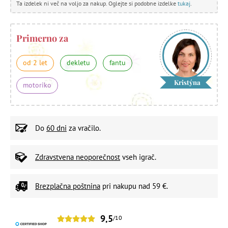
Ta izdelek ni več na voljo za nakup. Oglejte si podobne izdelke
tukaj
.
Primerno za
od 2 let
dekletu
fantu
Kristýna
motoriko
Do
60 dni
za vračilo.
Zdravstvena neoporečnost
vseh igrač.
Brezplačna poštnina
pri nakupu nad 59 €.
9,5
/10