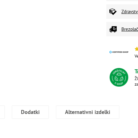
Zdravst
Brezplač
V
T
Ž
z
Dodatki
Alternativni izdelki