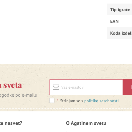
Tip igrače
EAN
Koda izdel
 sveta
 dogodke po e-mailu
*
Strinjam se s
politiko zasebnosti
.
te nasvet?
O Agatinem svetu