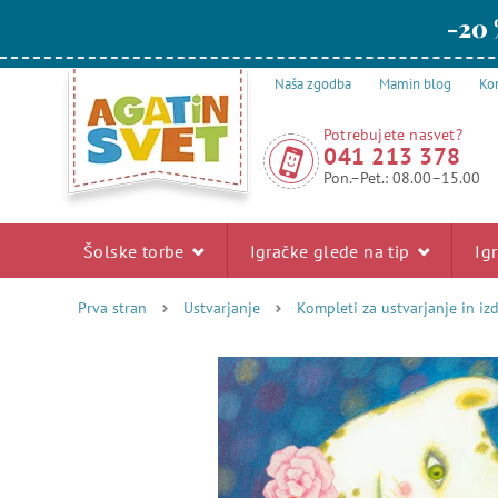
-20 
Naša zgodba
Mamin blog
Kon
Potrebujete nasvet?
041 213 378
Pon.–Pet.: 08.00–15.00
Šolske torbe
Igračke glede na tip
Ig
Prva stran
Ustvarjanje
Kompleti za ustvarjanje in iz