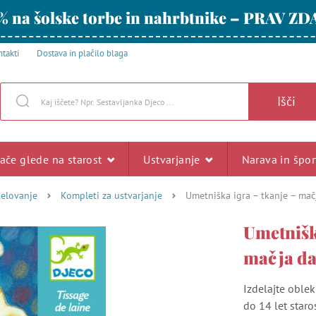
% na šolske torbe in nahrbtnike – PRAV ZD
takti
Dostava in plačilo blaga
Išči
rače glede na starost
Ustvarjanje
Narava in špo
delovanje
Kompleti za ustvarjanje
Umetniška igra – tkanje – ma
Umetnišk
mačja d
Izdelajte oble
do 14 let star