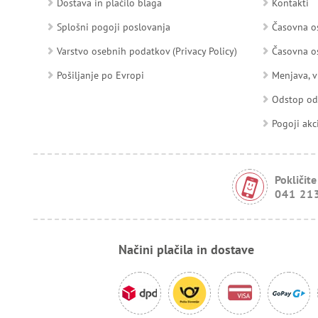
Dostava in plačilo blaga
Kontakti
Splošni pogoji poslovanja
Časovna os
Varstvo osebnih podatkov (Privacy Policy)
Časovna os
Pošiljanje po Evropi
Menjava, v
Odstop o
Pogoji akc
Pokličite
041 21
Načini plačila in dostave