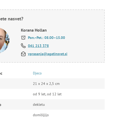
ete nasvet?
Korana Hollan
Pon.–Pet.: 08.00–15.00
041 213 378
vprasanja@agatinsvet.si
ec
Djeco
21 x 24 x 2,5 cm
od 9 let, od 12 let
o
dekletu
domišljijo