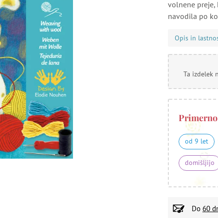
volnene preje, 
navodila po ko
Opis in lastno
Ta izdelek 
Primerno
od 9 let
domišljijo
Do
60 d