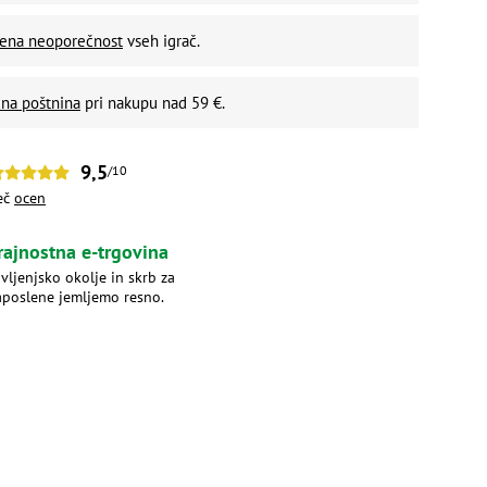
vena neoporečnost
vseh igrač.
na poštnina
pri nakupu nad 59 €.
9,5
/10
eč
ocen
rajnostna e-trgovina
ivljenjsko okolje in skrb za
aposlene jemljemo resno.