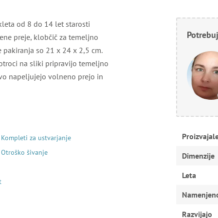
leta od 8 do 14 let starosti
Potrebuj
ne preje, klobčič za temeljno
e pakiranja so 21 x 24 x 2,5 cm.
troci na sliki pripravijo temeljno
ovo napeljujejo volneno prejo in
Proizvajal
Kompleti za ustvarjanje
Otroško šivanje
Dimenzije
Leta
t
Namenjen
Razvijajo