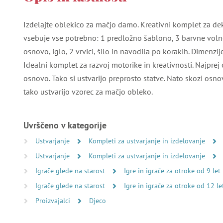
Izdelajte oblekico za mačjo damo. Kreativni komplet za dek
vsebuje vse potrebno: 1 predložno šablono, 3 barvne volne
osnovo, iglo, 2 vrvici, šilo in navodila po korakih. Dimenzij
Idealni komplet za razvoj motorike in kreativnosti. Najprej o
osnovo. Tako si ustvarijo preprosto statve. Nato skozi osn
tako ustvarijo vzorec za mačjo obleko.
Uvrščeno v kategorije
Ustvarjanje
Kompleti za ustvarjanje in izdelovanje
Ustvarjanje
Kompleti za ustvarjanje in izdelovanje
Igrače glede na starost
Igre in igrače za otroke od 9 let
Igrače glede na starost
Igre in igrače za otroke od 12 le
Proizvajalci
Djeco