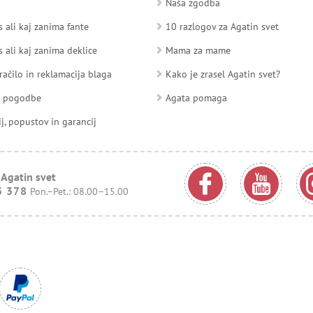
Naša zgodba
 ali kaj zanima fante
10 razlogov za Agatin svet
 ali kaj zanima deklice
Mama za mame
račilo in reklamacija blaga
Kako je zrasel Agatin svet?
d pogodbe
Agata pomaga
ij, popustov in garancij
 Agatin svet
3 378
Pon.–Pet.: 08.00–15.00