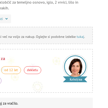
klobčič za temeljno osnovo, iglo, 2 vrvici, šilo in
rakih.
sti
ni več na voljo za nakup. Oglejte si podobne izdelke
tukaj
.
 za
od 12 let
dekletu
Kristýna
ni
za vračilo.