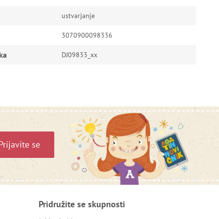
ustvarjanje
3070900098336
ka
DJ09833_xx
Prijavite se
Pridružite se skupnosti