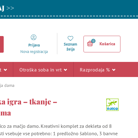
AJ >>
0
Košarica
Seznam
Prijava
želja
Nova registracija
rt
Otroška soba in vrt
Razprodaja %
čja dama
a igra – tkanje –
ama
kico za mačjo damo. Kreativni komplet za dekleta od 8
osti vsebuje vse potrebno: 1 predložno šablono, 3 barvne