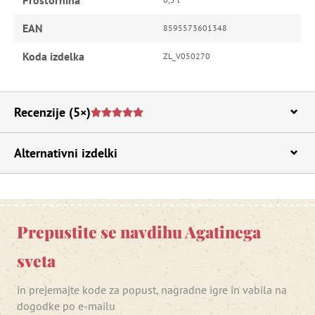
Prostornina
EAN
8595573601348
Koda izdelka
ZL_V050270
Recenzije
(5×)
Alternativni izdelki
Prepustite se navdihu Agatinega
sveta
in prejemajte kode za popust, nagradne igre in vabila na
dogodke po e-mailu