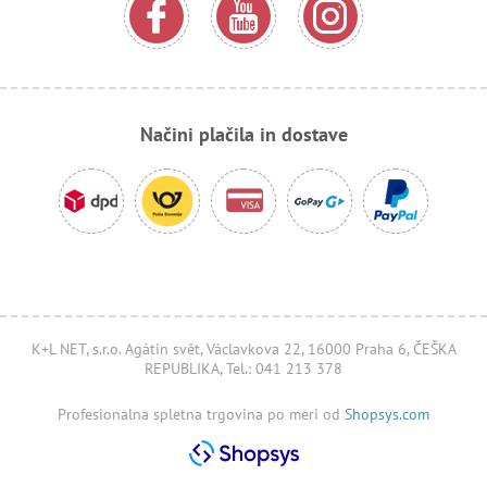
Načini plačila in dostave
K+L NET, s.r.o. Agátin svět, Václavkova 22, 16000 Praha 6, ČEŠKA
REPUBLIKA, Tel.: 041 213 378
Profesionalna spletna trgovina po meri od
Shopsys.com