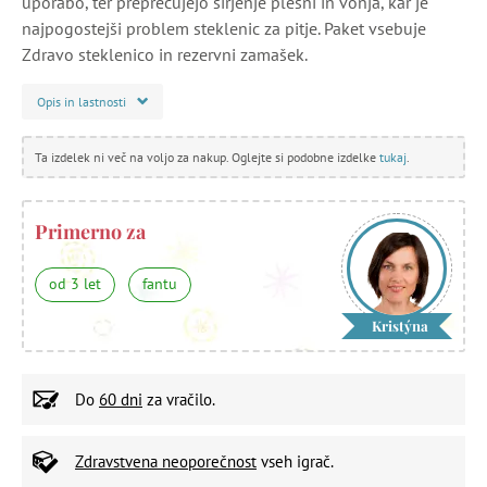
uporabo, ter preprečujejo širjenje plesni in vonja, kar je
najpogostejši problem steklenic za pitje. Paket vsebuje
Zdravo steklenico in rezervni zamašek.
Opis in lastnosti
Ta izdelek ni več na voljo za nakup. Oglejte si podobne izdelke
tukaj
.
Primerno za
od 3 let
fantu
Kristýna
Do
60 dni
za vračilo.
Zdravstvena neoporečnost
vseh igrač.