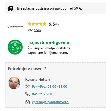
Brezplačna poštnina
pri nakupu nad 59 €.
9,5
/10
Več
ocen
Trajnostna e-trgovina
Življenjsko okolje in skrb za
zaposlene jemljemo resno.
Potrebujete nasvet?
Korana Hollan
Pon.–Pet.: 08.00–15.00
041 213 378
vprasanja@agatinsvet.si