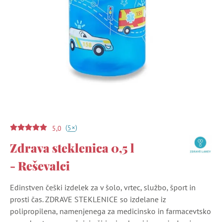
(
)
+
5
5,0
Zdrava steklenica 0,5 l
- Reševalci
Edinstven češki izdelek za v šolo, vrtec, službo, šport in
prosti čas. ZDRAVE STEKLENICE so izdelane iz
polipropilena, namenjenega za medicinsko in farmacevtsko