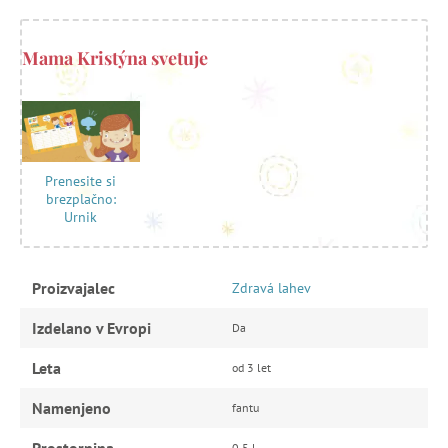
Mama Kristýna svetuje
Prenesite si
brezplačno:
Urnik
Proizvajalec
Zdravá lahev
Izdelano v Evropi
Da
Leta
od 3 let
Namenjeno
fantu
0,5 l