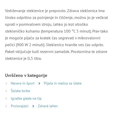
Vzdrževanje steklenice je preprosto. Zdrava steklenica ima
široko odprtino za polnjenje in čiščenje, možno jo je večkrat
oprati v pomivalnem stroju, lahko jo kot otroško
stekleničko kuhamo (temperatura 100 °C 5 minut). Prav tako
je mogoče pijačo za kratek čas segrevati v mikrovalovni
pečici (900 W 2 minuti). Steklenico hranite ves čas odprto.
Paket vključuje tudi rezervni zamašek. Prostornina te zdrave
steklenice je 0,5 litra.
Uvrščeno v kategorije
Narava in šport
Pijača in malica za izlete
Šolske torbe
Igračke glede na tip
Proizvajalci
Zdravá lahev