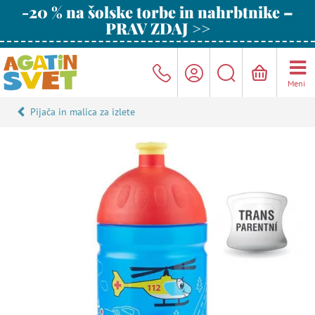
-20 % na šolske torbe in nahrbtnike –
PRAV ZDAJ >>
Meni
Pijača in malica za izlete