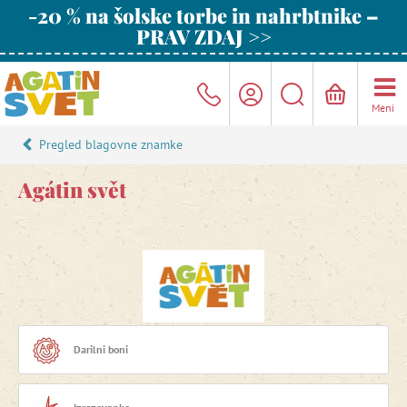
-20 % na šolske torbe in nahrbtnike –
PRAV ZDAJ >>
Meni
Pregled blagovne znamke
Agátin svět
Darilni boni