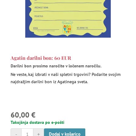
Agatin darilni bon: 60 EUR
Darilni bon prosimo naročite v ločenem naročilu.
Ne veste, kaj izbrati v naši spletni trgovini? Podarite svojim
najdražjim darilni bon iz Agatinega sveta.
60,00 €
Takojšnja dostava po e-pošti
-
+
Dodaj v košarico