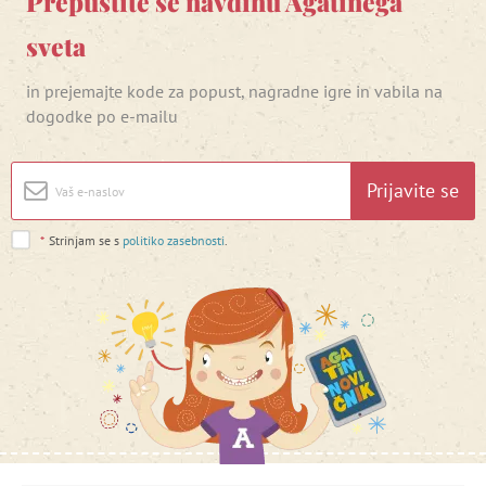
Prepustite se navdihu Agatinega
sveta
in prejemajte kode za popust, nagradne igre in vabila na
dogodke po e-mailu
Prijavite se
*
Strinjam se s
politiko zasebnosti
.