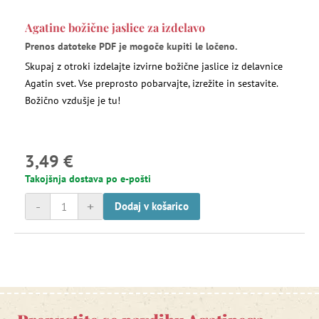
Agatine božične jaslice za izdelavo
Prenos datoteke PDF je mogoče kupiti le ločeno.
Skupaj z otroki izdelajte izvirne božične jaslice iz delavnice
Agatin svet. Vse preprosto pobarvajte, izrežite in sestavite.
Božično vzdušje je tu!
3,49 €
Takojšnja dostava po e-pošti
-
+
Dodaj v košarico