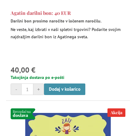
Agatin darilni bon: 40 EUR
Darilni bon prosimo naročite v ločenem naročilu.
Ne veste, kaj izbrati v naši spletni trgovini? Podarite svojim
najdražjim darilni bon iz Agatinega sveta.
40,00 €
Takojšnja dostava po e-pošti
-
+
Dodaj v košarico
Brezplačna
Akcija
dostava