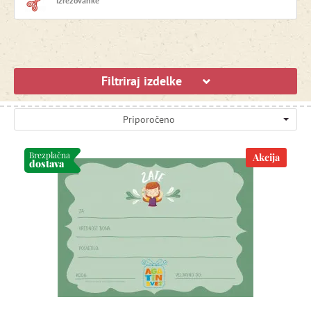
Izrezovanke
Filtriraj izdelke
Priporočeno
Brezplačna
Akcija
dostava