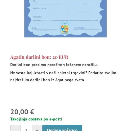
Agatin darilni bon: 20 EUR
Darilni bon prosimo naročite v ločenem naročilu.
Ne veste, kaj izbrati v naši spletni trgovini? Podarite svojim
najdražjim darilni bon iz Agatinega sveta.
20,00 €
Takojšnja dostava po e-pošti
-
+
Dodaj v košarico