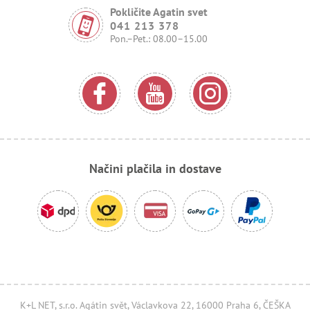
Pokličite Agatin svet
041 213 378
Pon.–Pet.: 08.00–15.00
Načini plačila in dostave
K+L NET, s.r.o. Agátin svět, Václavkova 22, 16000 Praha 6, ČEŠKA