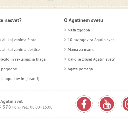
te nasvet?
O Agatinem svetu
Naša zgodba
 ali kaj zanima fante
10 razlogov za Agatin svet
 ali kaj zanima deklice
Mama za mame
račilo in reklamacija blaga
Kako je zrasel Agatin svet?
d pogodbe
Agata pomaga
ij, popustov in garancij
 Agatin svet
3 378
Pon.–Pet.: 08.00–15.00