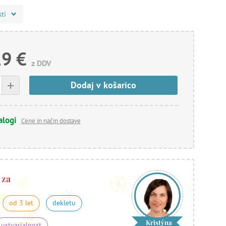
sti
19 €
z DDV
+
Dodaj v košarico
alogi
Cene in način dostave
 za
od 3 let
dekletu
Kristýna
ustvarjalnost