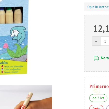
Opis in lastno
12,
-
Na z
Primerno
od 2 let
fantu