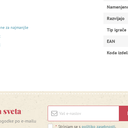
Namenjen
Razvijajo
ine za najmanjše
Tip igrače
t
EAN
t
Koda izdel
 sveta
 dogodke po e-mailu
*
Strinjam se s
politiko zasebnosti
.