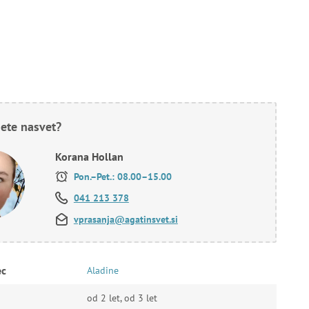
ete nasvet?
Korana Hollan
Pon.–Pet.: 08.00–15.00
041 213 378
vprasanja@agatinsvet.si
ec
Aladine
od 2 let, od 3 let