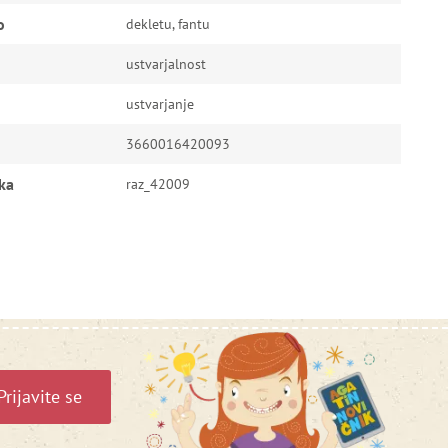
o
dekletu, fantu
ustvarjalnost
ustvarjanje
3660016420093
ka
raz_42009
Prijavite se