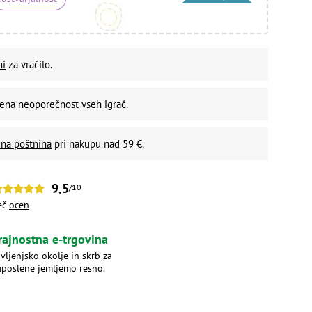
ni
za vračilo.
vena neoporečnost
vseh igrač.
na poštnina
pri nakupu nad 59 €.
9,5
/10
eč
ocen
rajnostna e-trgovina
ivljenjsko okolje in skrb za
aposlene jemljemo resno.