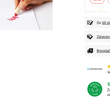
Do
60 d
Zdravst
Brezplač
V
T
Ž
z