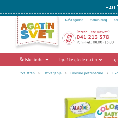
-20 
Naša zgodba
Mamin blog
Kon
Potrebujete nasvet?
041 213 378
Pon.–Pet.: 08.00–15.00
Šolske torbe
Igračke glede na tip
Ig
Prva stran
Ustvarjanje
Likovne potrebščine
Lik