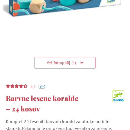
Več fotografij (4)
(
)
+
9
4,1
Barvne lesene koralde
– 24 kosov
Komplet 24 lesenih barvnih korald za otroke od 6 let
starosti. Pakiranju je priložena tudi vezalka za nizanje.