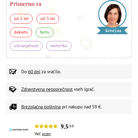
Primerno za
od 2 let
od 3 let
Kristýna
dekletu
fantu
ustvarjalnost
motoriko
Do
60 dni
za vračilo.
Zdravstvena neoporečnost
vseh igrač.
Brezplačna poštnina
pri nakupu nad 59 €.
9,5
/10
Več
ocen