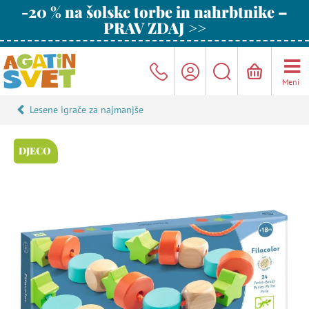
-20 % na šolske torbe in nahrbtnike –
PRAV ZDAJ >>
Meni
Lesene igrače za najmanjše
DJECO