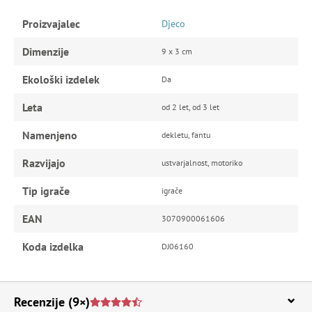
Proizvajalec
Djeco
Dimenzije
9 x 3 cm
Ekološki izdelek
Da
Leta
od 2 let, od 3 let
Namenjeno
dekletu, fantu
Razvijajo
ustvarjalnost, motoriko
Tip igrače
igrače
EAN
3070900061606
Koda izdelka
DJ06160
Recenzije
(9×)