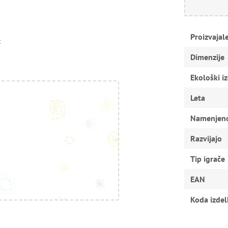
Proizvajal
t
Dimenzije
Ekološki i
Leta
Namenjen
Razvijajo
Tip igrače
EAN
Koda izdel