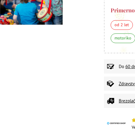
Primerno
od 2 let
motoriko
Do
60 d
Zdravst
Brezplač
V