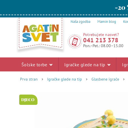
-20 
Naša zgodba
Mamin blog
Kon
Potrebujete nasvet?
041 213 378
Pon.–Pet.: 08.00–15.00
Šolske torbe
Igračke glede na tip
Ig
Prva stran
Igračke glede na tip
Glasbene igrače
DJECO