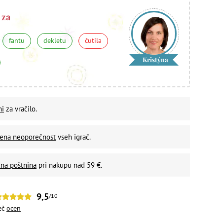
 za
fantu
dekletu
čutila
Kristýna
ni
za vračilo.
vena neoporečnost
vseh igrač.
na poštnina
pri nakupu nad 59 €.
9,5
/10
eč
ocen