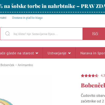
% na šolske torbe in nahrbtnike – PRAV ZD
takti
Dostava in plačilo blaga
Išči
rače glede na starost
Ustvarjanje
Narava in špo
Bobenček – Animambo
4,
Bobenče
Čudovito obarv
začetnike od 2