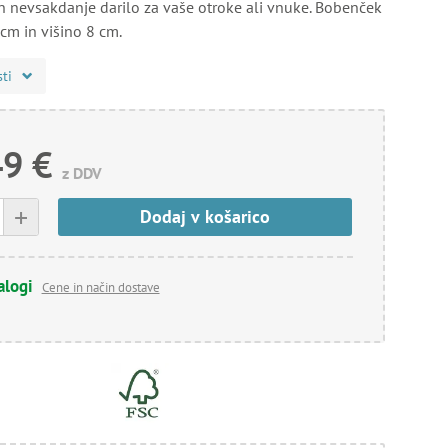
in nevsakdanje darilo za vaše otroke ali vnuke. Bobenček
cm in višino 8 cm.
sti
49 €
z DDV
+
Dodaj v košarico
alogi
Cene in način dostave