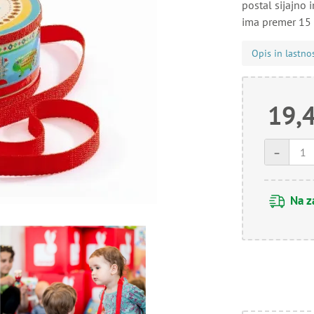
postal sijajno 
ima premer 15 
Opis in lastno
19,
-
Na z