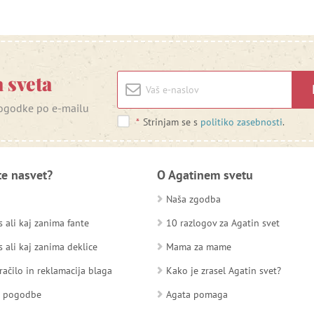
 sveta
 dogodke po e-mailu
*
Strinjam se s
politiko zasebnosti
.
te nasvet?
O Agatinem svetu
Naša zgodba
 ali kaj zanima fante
10 razlogov za Agatin svet
 ali kaj zanima deklice
Mama za mame
račilo in reklamacija blaga
Kako je zrasel Agatin svet?
d pogodbe
Agata pomaga