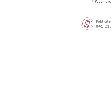
Pogoji akc
Pokličite
041 21