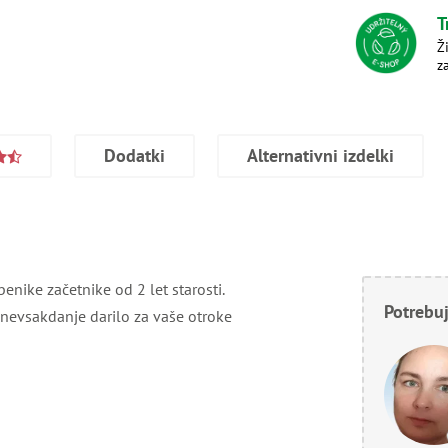
T
Ž
z
Dodatki
Alternativni izdelki
nike začetnike od 2 let starosti.
Potrebuj
nevsakdanje darilo za vaše otroke