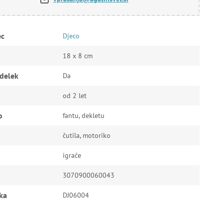
ec
Djeco
18 x 8 cm
zdelek
Da
od 2 let
o
fantu, dekletu
čutila, motoriko
igrače
3070900060043
ka
DJ06004