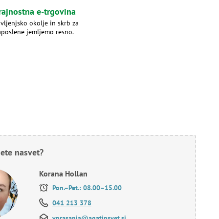
rajnostna e-trgovina
ivljenjsko okolje in skrb za
aposlene jemljemo resno.
ete nasvet?
Korana Hollan
Pon.–Pet.: 08.00–15.00
041 213 378
vprasanja@agatinsvet.si