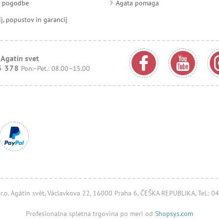
d pogodbe
Agata pomaga
ij, popustov in garancij
 Agatin svet
3 378
Pon.–Pet.: 08.00–15.00
.r.o. Agátin svět, Václavkova 22, 16000 Praha 6, ČEŠKA REPUBLIKA, Tel.: 
Profesionalna spletna trgovina po meri od
Shopsys.com