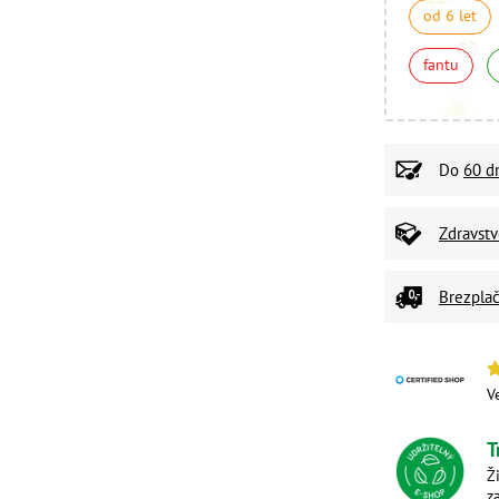
od 6 let
fantu
Do
60 d
Zdravst
Brezplač
V
T
Ž
z