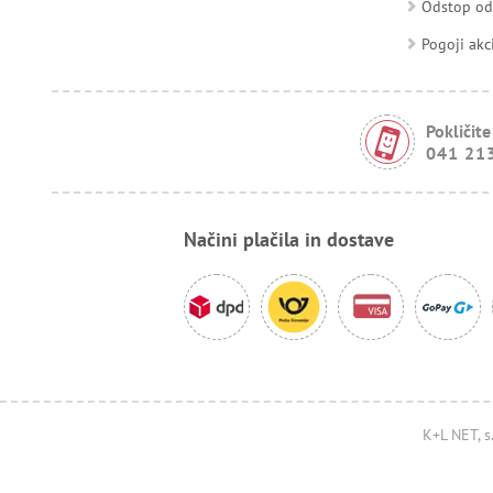
Odstop o
Pogoji akc
Pokličite
041 21
Načini plačila in dostave
K+L NET, s