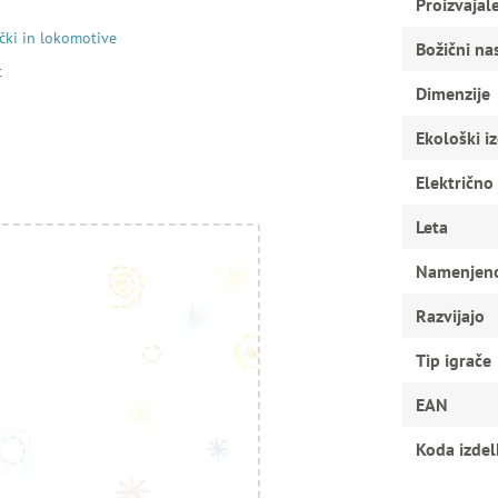
Proizvajal
čki in lokomotive
Božični na
t
Dimenzije
Ekološki i
Električno
Leta
Namenjen
Razvijajo
Tip igrače
EAN
Koda izdel