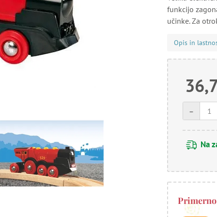
funkcijo zagona
učinke. Za otrok
Opis in lastno
36,
-
Na z
Primerno