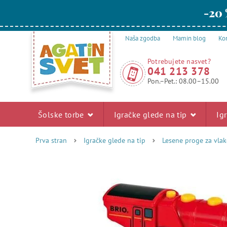
-20 
Naša zgodba
Mamin blog
Kon
Potrebujete nasvet?
041 213 378
Pon.–Pet.: 08.00–15.00
Šolske torbe
Igračke glede na tip
Ig
Prva stran
Igračke glede na tip
Lesene proge za vlak