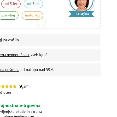
od 5 let
od 3 let
Kristýna
igro vlog
motoriko
ni
za vračilo.
vena neoporečnost
vseh igrač.
na poštnina
pri nakupu nad 59 €.
9,5
/10
eč
ocen
rajnostna e-trgovina
ivljenjsko okolje in skrb za
aposlene jemljemo resno.