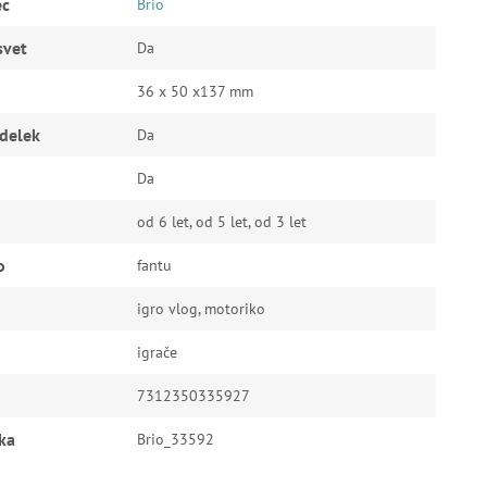
ec
Brio
svet
Da
36 x 50 x137 mm
zdelek
Da
Da
od 6 let, od 5 let, od 3 let
o
fantu
igro vlog, motoriko
igrače
7312350335927
ka
Brio_33592