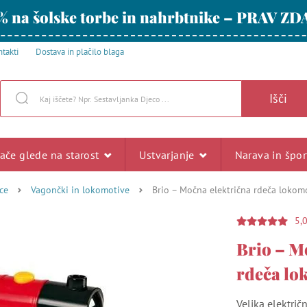
% na šolske torbe in nahrbtnike – PRAV ZD
takti
Dostava in plačilo blaga
Išči
rače glede na starost
Ustvarjanje
Narava in špo
ce
Vagončki in lokomotive
Brio – Močna električna rdeča lokomo
5,
Brio – M
rdeča lo
Velika elektri