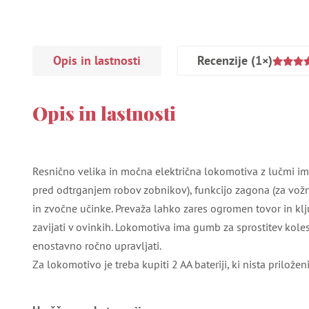
Opis in lastnosti
Recenzije
(1×)
Opis in lastnosti
Resnično velika in močna električna lokomotiva z lučmi im
pred odtrganjem robov zobnikov), funkcijo zagona (za vožnj
in zvočne učinke. Prevaža lahko zares ogromen tovor in klj
zavijati v ovinkih. Lokomotiva ima gumb za sprostitev kole
enostavno ročno upravljati.
Za lokomotivo je treba kupiti 2 AA bateriji, ki nista priloženi