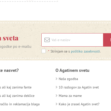
 sveta
 dogodke po e-mailu
*
Strinjam se s
politiko zasebnosti
.
te nasvet?
O Agatinem svetu
Naša zgodba
 ali kaj zanima fante
10 razlogov za Agatin svet
 ali kaj zanima deklice
Mama za mame
račilo in reklamacija blaga
Kako je zrasel Agatin svet?