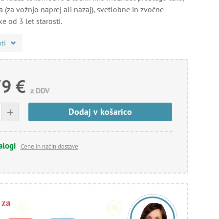
 (za vožnjo naprej ali nazaj), svetlobne in zvočne
e od 3 let starosti.
sti
79 €
z DDV
+
Dodaj v košarico
alogi
Cene in način dostave
 za