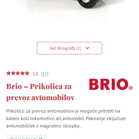
Več fotografij (2)
(
)
+
1
5,0
Brio – Prikolica za
prevoz avtomobilov
Prikolico za prevoz avtomobilov je mogoče pritrditi na
katero koli lokomotivo ali avtomobil. Pakiranje vključuje
avtomobilček z magnetno sklopko.