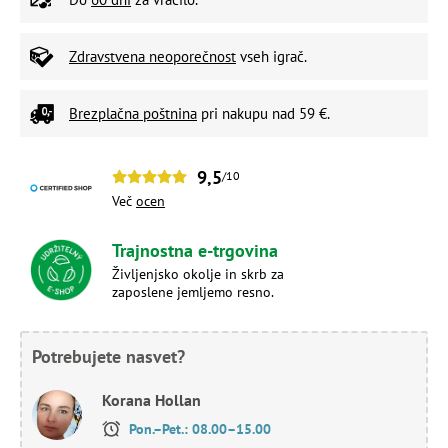
Zdravstvena neoporečnost
vseh igrač.
Brezplačna poštnina
pri nakupu nad 59 €.
9,5
/10
Več
ocen
Trajnostna e-trgovina
Življenjsko okolje in skrb za
zaposlene jemljemo resno.
Potrebujete nasvet?
Korana Hollan
Pon.–Pet.: 08.00–15.00