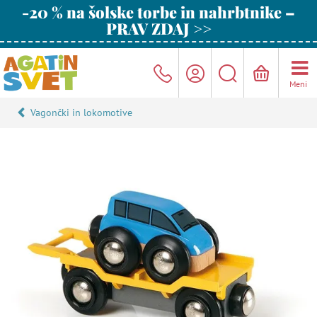
-20 % na šolske torbe in nahrbtnike –
PRAV ZDAJ >>
Meni
Vagončki in lokomotive