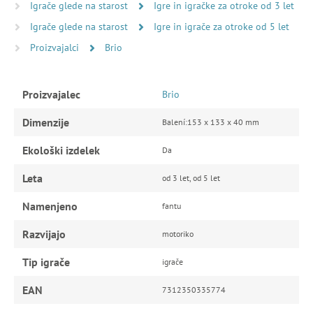
Igrače glede na starost
Igre in igračke za otroke od 3 let
Igrače glede na starost
Igre in igrače za otroke od 5 let
Proizvajalci
Brio
Proizvajalec
Brio
Dimenzije
Balení:153 x 133 x 40 mm
Ekološki izdelek
Da
Leta
od 3 let, od 5 let
Namenjeno
fantu
Razvijajo
motoriko
Tip igrače
igrače
EAN
7312350335774