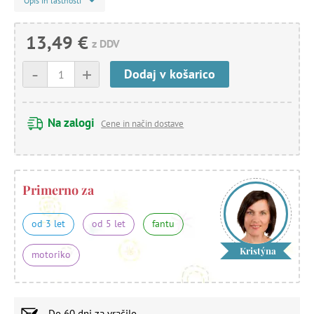
Opis in lastnosti
13,49 €
z DDV
-
+
Dodaj v košarico
Na zalogi
Cene in način dostave
Primerno za
od 3 let
od 5 let
fantu
Kristýna
motoriko
Do
60 dni
za vračilo.