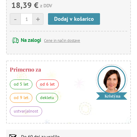
18,39 €
z DDV
-
+
Dodaj v košarico
Na zalogi
Cene in način dostave
Primerno za
od 5 let
od 6 let
Kristýna
od 9 let
dekletu
ustvarjalnost
Do
60 dni
za vračilo.