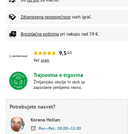
Zdravstvena neoporečnost
vseh igrač.
Brezplačna poštnina
pri nakupu nad 59 €.
9,5
/10
Več
ocen
Trajnostna e-trgovina
Življenjsko okolje in skrb za
zaposlene jemljemo resno.
Potrebujete nasvet?
Korana Hollan
Pon.–Pet.: 08.00–15.00