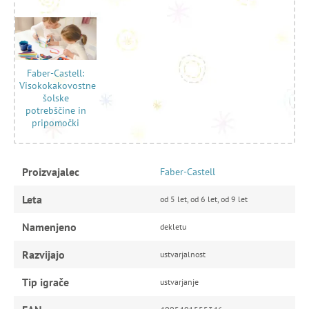
Faber-Castell:
Visokokakovostne
šolske
potrebščine in
pripomočki
Proizvajalec
Faber-Castell
Leta
od 5 let, od 6 let, od 9 let
Namenjeno
dekletu
Razvijajo
ustvarjalnost
Tip igrače
ustvarjanje