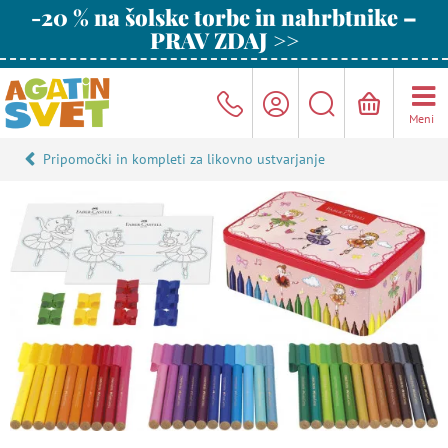
-20 % na šolske torbe in nahrbtnike –
PRAV ZDAJ >>
Meni
Pripomočki in kompleti za likovno ustvarjanje