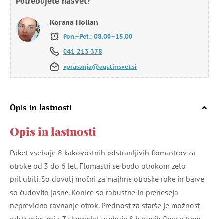
Potrebujete nasvet?
Korana Hollan
Pon.–Pet.: 08.00–15.00
041 213 378
vprasanja@agatinsvet.si
Opis in lastnosti
Opis in lastnosti
Paket vsebuje 8 kakovostnih odstranljivih flomastrov za
otroke od 3 do 6 let. Flomastri se bodo otrokom zelo
priljubili. So dovolj močni za majhne otroške roke in barve
so čudovito jasne. Konice so robustne in prenesejo
neprevidno ravnanje otrok. Prednost za starše je možnost
odstranjevanja. Ta komplet vsebuje 8 barvnih flomastrov: