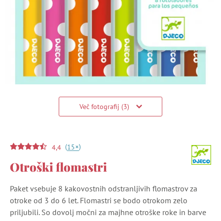
Več fotografij (3)
(
)
+
15
4,4
Otroški flomastri
Paket vsebuje 8 kakovostnih odstranljivih flomastrov za
otroke od 3 do 6 let. Flomastri se bodo otrokom zelo
priljubili. So dovolj močni za majhne otroške roke in barve