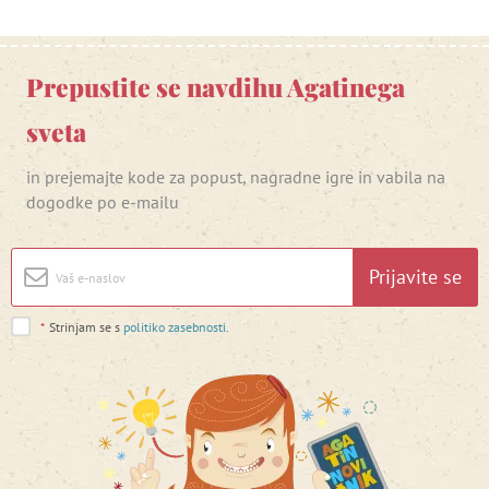
Prepustite se navdihu Agatinega
sveta
in prejemajte kode za popust, nagradne igre in vabila na
dogodke po e-mailu
Prijavite se
*
Strinjam se s
politiko zasebnosti
.