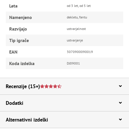
Leta
od 3 let, od 5 let
Namenjeno
dekletu, fantu
Razvijajo
ustvarjalnost
Tip igrače
ustvarjanje
EAN
3070900090019
Koda izdelka
DJ09001
Recenzije
(15×)
Dodatki
Alternativni izdelki