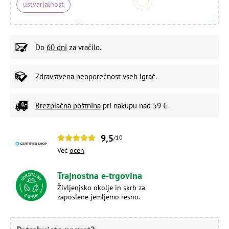
ustvarjalnost
Do
60 dni
za vračilo.
Zdravstvena neoporečnost
vseh igrač.
Brezplačna poštnina
pri nakupu nad 59 €.
9,5
/10
Več
ocen
Trajnostna e-trgovina
Življenjsko okolje in skrb za
zaposlene jemljemo resno.