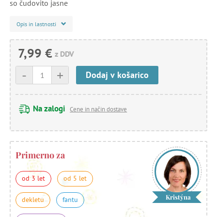
so čudovito jasne
Opis in lastnosti
7,99 €
z DDV
-
+
Dodaj v košarico
Na zalogi
Cene in način dostave
Primerno za
od 3 let
od 5 let
Kristýna
dekletu
fantu