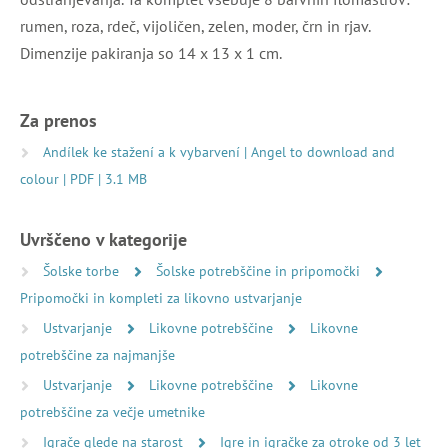
rumen, roza, rdeč, vijoličen, zelen, moder, črn in rjav.
Dimenzije pakiranja so 14 x 13 x 1 cm.
Za prenos
Andílek ke stažení a k vybarvení | Angel to download and
colour | PDF | 3.1 MB
Uvrščeno v kategorije
Šolske torbe
Šolske potrebščine in pripomočki
Pripomočki in kompleti za likovno ustvarjanje
Ustvarjanje
Likovne potrebščine
Likovne
potrebščine za najmanjše
Ustvarjanje
Likovne potrebščine
Likovne
potrebščine za večje umetnike
Igrače glede na starost
Igre in igračke za otroke od 3 let