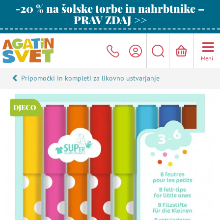
-20 % na šolske torbe in nahrbtnike –
PRAV ZDAJ >>
Meni
Pripomočki in kompleti za likovno ustvarjanje
DJECO