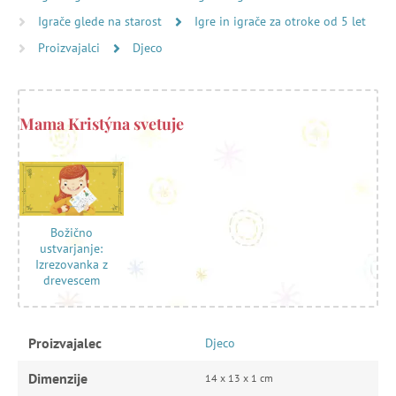
Igrače glede na starost
Igre in igrače za otroke od 5 let
Proizvajalci
Djeco
Mama Kristýna svetuje
Božično
ustvarjanje:
Izrezovanka z
drevescem
Proizvajalec
Djeco
Dimenzije
14 x 13 x 1 cm