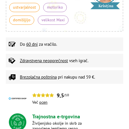
Kristýna
ustvarjalnost
motoriko
domišljijo
velikost Maxi
Do
60 dni
za vračilo.
Zdravstvena neoporečnost
vseh igrač.
Brezplačna poštnina
pri nakupu nad 59 €.
9,5
/10
Več
ocen
Trajnostna e-trgovina
Življenjsko okolje in skrb za
zaposlene jemljemo resno.