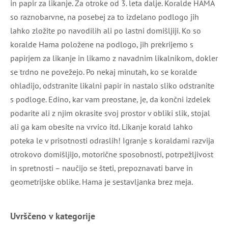
in papir za likanje. Za otroke od 3. leta dalje. Koralde HAMA
so raznobarvne, na posebej za to izdelano podlogo jih
lahko zložite po navodilih ali po lastni domišljiji. Ko so
koralde Hama položene na podlogo, jih prekrijemo s
papirjem za likanje in likamo z navadnim likalnikom, dokler
se trdno ne povežejo. Po nekaj minutah, ko se koralde
ohladijo, odstranite likalni papir in nastalo sliko odstranite
s podloge. Edino, kar vam preostane, je, da končni izdelek
podarite ali z njim okrasite svoj prostor v obliki slik, stojal
ali ga kam obesite na vrvico itd. Likanje korald lahko
poteka le v prisotnosti odraslih! Igranje s koraldami razvija
otrokovo domišljijo, motorične sposobnosti, potrpežljivost
in spretnosti – naučijo se šteti, prepoznavati barve in
geometrijske oblike. Hama je sestavljanka brez meja.
Uvrščeno v kategorije