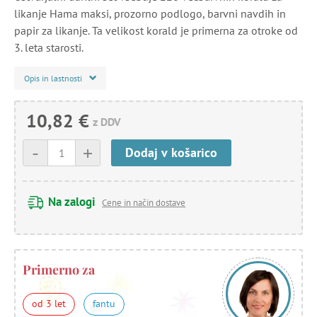
likanje Hama maksi, prozorno podlogo, barvni navdih in
papir za likanje. Ta velikost korald je primerna za otroke od
3. leta starosti.
Opis in lastnosti
10,82 €
z DDV
-
+
Dodaj v košarico
Na zalogi
Cene in način dostave
Primerno za
od 3 let
fantu