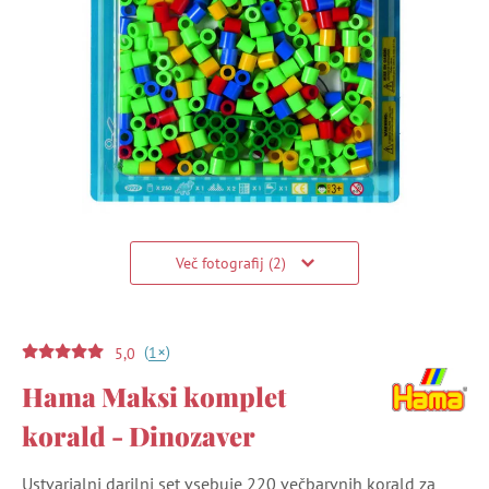
Več fotografij (2)
(
)
+
1
5,0
Hama Maksi komplet
korald - Dinozaver
Ustvarjalni darilni set vsebuje 220 večbarvnih korald za