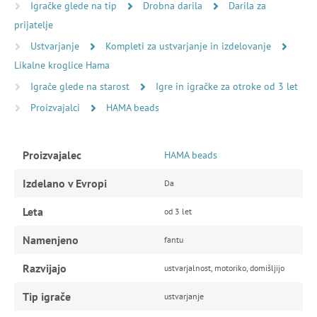
Igračke glede na tip
Drobna darila
Darila za
prijatelje
Ustvarjanje
Kompleti za ustvarjanje in izdelovanje
Likalne kroglice Hama
Igrače glede na starost
Igre in igračke za otroke od 3 let
Proizvajalci
HAMA beads
Proizvajalec
HAMA beads
Izdelano v Evropi
Da
Leta
od 3 let
Namenjeno
fantu
Razvijajo
ustvarjalnost, motoriko, domišljijo
Tip igrače
ustvarjanje