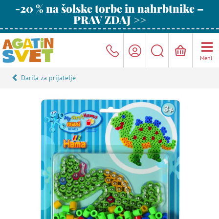
-20 % na šolske torbe in nahrbtnike –
PRAV ZDAJ >>
Meni
Darila za prijatelje