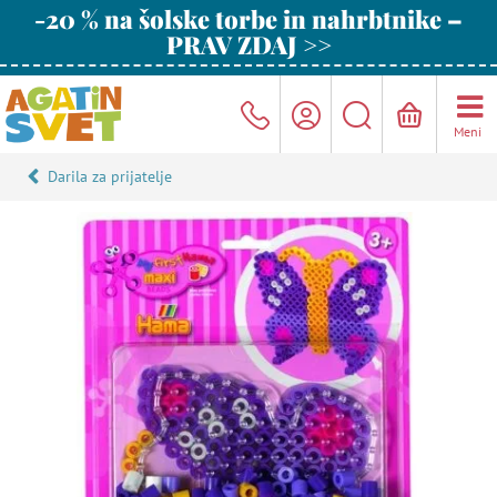
-20 % na šolske torbe in nahrbtnike –
PRAV ZDAJ >>
Meni
Darila za prijatelje