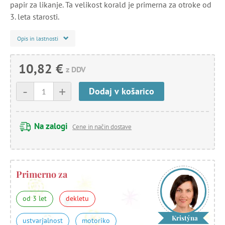
papir za likanje. Ta velikost korald je primerna za otroke od
3. leta starosti.
Opis in lastnosti
10,82 €
z DDV
-
+
Dodaj v košarico
Na zalogi
Cene in način dostave
Primerno za
od 3 let
dekletu
Kristýna
ustvarjalnost
motoriko