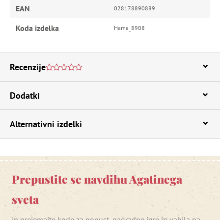
EAN
028178890889
Koda izdelka
Hama_8908
Recenzije
Dodatki
Alternativni izdelki
Prepustite se navdihu Agatinega
sveta
in prejemajte kode za popust, nagradne igre in vabila na