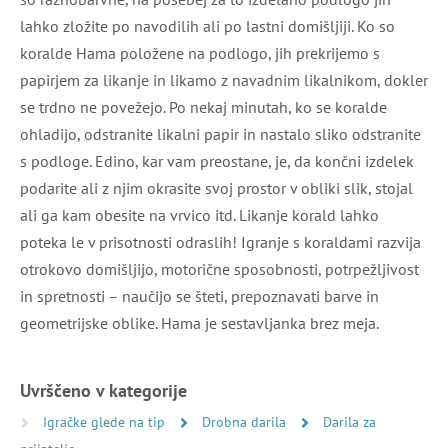
lahko zložite po navodilih ali po lastni domišljiji. Ko so
koralde Hama položene na podlogo, jih prekrijemo s
papirjem za likanje in likamo z navadnim likalnikom, dokler
se trdno ne povežejo. Po nekaj minutah, ko se koralde
ohladijo, odstranite likalni papir in nastalo sliko odstranite
s podloge. Edino, kar vam preostane, je, da končni izdelek
podarite ali z njim okrasite svoj prostor v obliki slik, stojal
ali ga kam obesite na vrvico itd. Likanje korald lahko
poteka le v prisotnosti odraslih! Igranje s koraldami razvija
otrokovo domišljijo, motorične sposobnosti, potrpežljivost
in spretnosti – naučijo se šteti, prepoznavati barve in
geometrijske oblike. Hama je sestavljanka brez meja.
Uvrščeno v kategorije
Igračke glede na tip
Drobna darila
Darila za