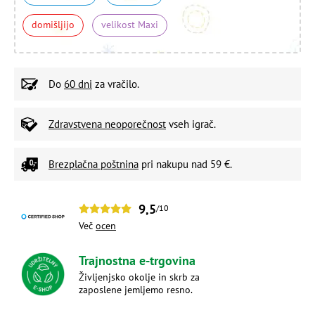
domišljijo
velikost Maxi
Do
60 dni
za vračilo.
Zdravstvena neoporečnost
vseh igrač.
Brezplačna poštnina
pri nakupu nad 59 €.
9,5
/10
Več
ocen
Trajnostna e-trgovina
Življenjsko okolje in skrb za
zaposlene jemljemo resno.