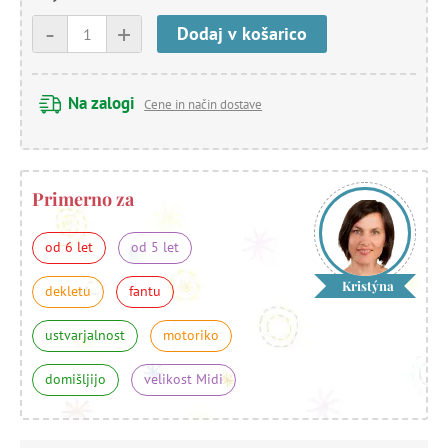
-
+
Dodaj v košarico
Na zalogi
Cene in način dostave
Primerno za
od 6 let
od 5 let
Kristýna
dekletu
fantu
ustvarjalnost
motoriko
domišljijo
velikost Midi