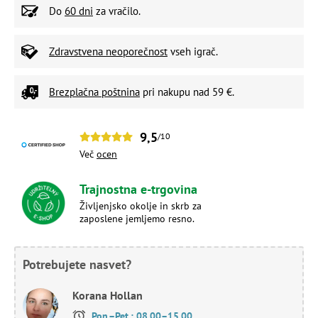
Do
60 dni
za vračilo.
Zdravstvena neoporečnost
vseh igrač.
Brezplačna poštnina
pri nakupu nad 59 €.
9,5
/10
Več
ocen
Trajnostna e-trgovina
Življenjsko okolje in skrb za
zaposlene jemljemo resno.
Potrebujete nasvet?
Korana Hollan
Pon.–Pet.: 08.00–15.00