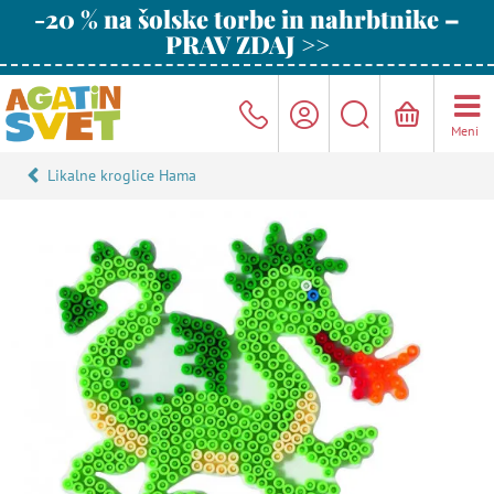
-20 % na šolske torbe in nahrbtnike –
PRAV ZDAJ >>
Meni
Likalne kroglice Hama