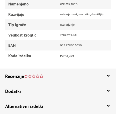
Namenjeno
dekletu, fantu
Razvijajo
ustvarjalnost, motoriko, domišljijo
Tip igrače
ustvarjanje
Velikost kroglic
velikost Midi
EAN
028178003050
Koda izdelka
Hama_305
Recenzije
Dodatki
Alternativni izdelki