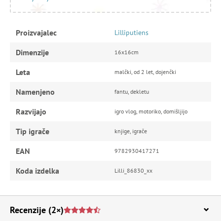
Proizvajalec
Lilliputiens
Dimenzije
16x16cm
Leta
malčki, od 2 let, dojenčki
Namenjeno
fantu, dekletu
Razvijajo
igro vlog, motoriko, domišljijo
Tip igrače
knjige, igrače
EAN
9782930417271
Koda izdelka
Lilli_86830_xx
Recenzije
(2×)