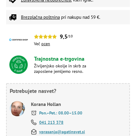
Brezplačna poštnina
pri nakupu nad 59 €.
9,5
/10
Več
ocen
Trajnostna e-trgovina
Življenjsko okolje in skrb za
zaposlene jemljemo resno.
Potrebujete nasvet?
Korana Hollan
Pon.–Pet.: 08.00–15.00
041 213 378
vprasanja@agatinsvet.si