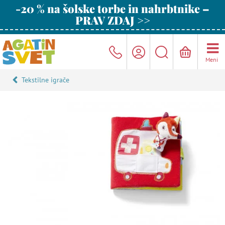
-20 % na šolske torbe in nahrbtnike –
PRAV ZDAJ >>
Meni
Tekstilne igrače