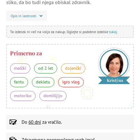
sliko, da bo tudi njega obiskal zdravnik.
Opis in lastnosti
Ta izdelek ni več na voljo za nakup. Oglejte si podobne izdelke
tukaj
.
Primerno za
malčki
od 2 let
dojenčki
Kristýna
fantu
dekletu
igro vlog
motoriko
domišljijo
Do
60 dni
za vračilo.
Zdravstvena neoporečnost
vseh igrač.