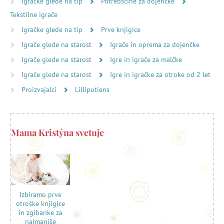
Igračke glede na tip
Potrebščine za dojenčke
Tekstilne igrače
Igračke glede na tip
Prve knjigice
Igrače glede na starost
Igrače in oprema za dojenčke
Igrače glede na starost
Igre in igrače za malčke
Igrače glede na starost
Igre in igračke za otroke od 2 let
Proizvajalci
Lilliputiens
Mama Kristýna svetuje
Izbiramo prve
otroške knjigice
in zgibanke za
najmanjše