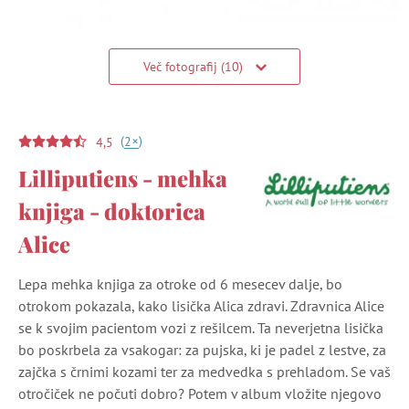
Več fotografij (10)
(
)
+
2
4,5
Lilliputiens - mehka
knjiga - doktorica
Alice
Lepa mehka knjiga za otroke od 6 mesecev dalje, bo
otrokom pokazala, kako lisička Alica zdravi. Zdravnica Alice
se k svojim pacientom vozi z rešilcem. Ta neverjetna lisička
bo poskrbela za vsakogar: za pujska, ki je padel z lestve, za
zajčka s črnimi kozami ter za medvedka s prehladom. Se vaš
otročiček ne počuti dobro? Potem v album vložite njegovo