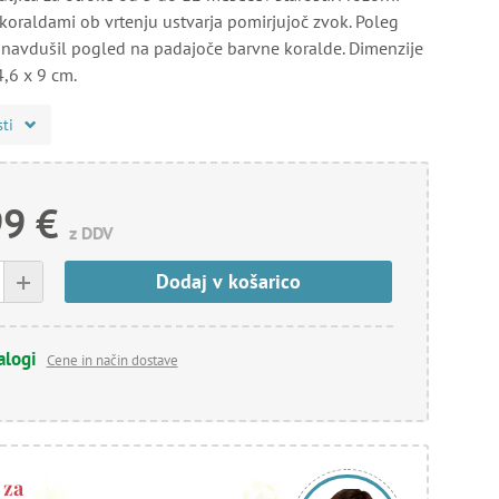
s koraldami ob vrtenju ustvarja pomirjujoč zvok. Poleg
 navdušil pogled na padajoče barvne koralde. Dimenzije
4,6 x 9 cm.
sti
99 €
z DDV
+
Dodaj v košarico
alogi
Cene in način dostave
 za