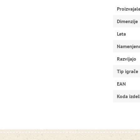
Proizvajal
Dimenzije
Leta
Namenjen
Razvijajo
Tip igrače
EAN
Koda izdel