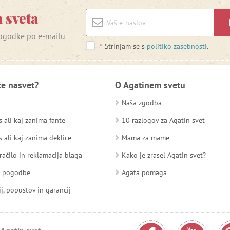
 sveta
 dogodke po e-mailu
*
Strinjam se s
politiko zasebnosti
.
te nasvet?
O Agatinem svetu
Naša zgodba
 ali kaj zanima fante
10 razlogov za Agatin svet
 ali kaj zanima deklice
Mama za mame
račilo in reklamacija blaga
Kako je zrasel Agatin svet?
d pogodbe
Agata pomaga
ij, popustov in garancij