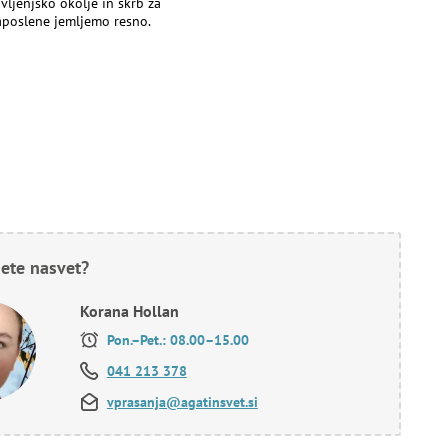
ivljenjsko okolje in skrb za
aposlene jemljemo resno.
ete nasvet?
Korana Hollan
Pon.–Pet.: 08.00–15.00
041 213 378
vprasanja@agatinsvet.si