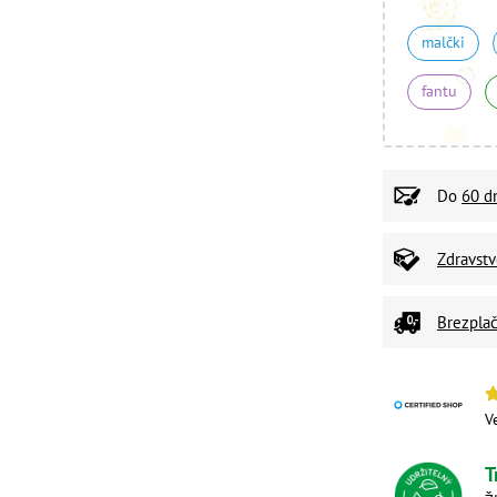
malčki
fantu
Do
60 d
Zdravst
Brezplač
V
T