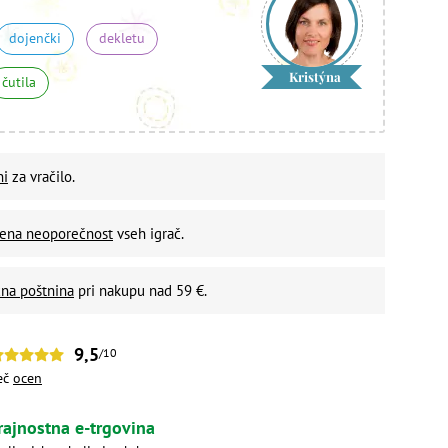
dojenčki
dekletu
Kristýna
čutila
ni
za vračilo.
vena neoporečnost
vseh igrač.
na poštnina
pri nakupu nad 59 €.
9,5
/10
eč
ocen
rajnostna e-trgovina