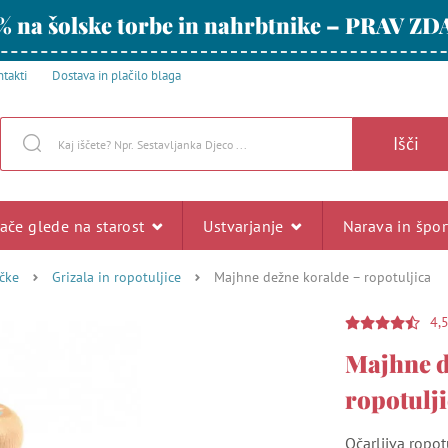
% na šolske torbe in nahrbtnike – PRAV ZD
takti
Dostava in plačilo blaga
Išči
rače glede na starost
Ustvarjanje
Narava in špo
čke
Grizala in ropotuljice
Majhne dežne koralde – ropotuljica
4,
Majhne d
ropotulj
Očarljiva ropot