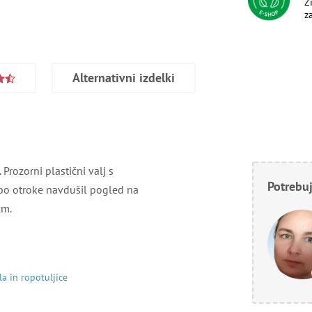
Ž
z
Alternativni izdelki
Prozorni plastični valj s
Potrebuj
 bo otroke navdušil pogled na
cm.
la in ropotuljice