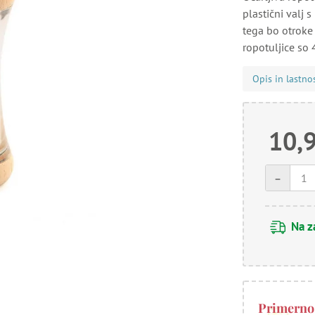
plastični valj 
tega bo otroke
ropotuljice so 
Opis in lastno
10,
-
Na z
Primerno