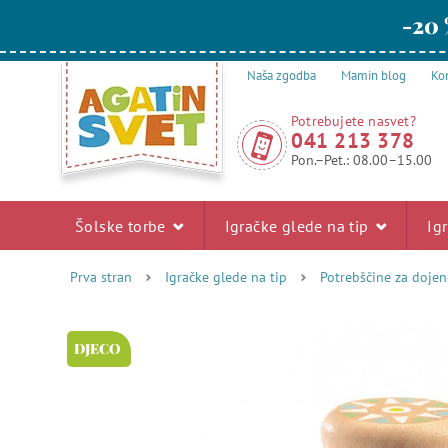
-20 
Naša zgodba
Mamin blog
Kon
Potrebujete nasvet?
041 213 378
Pon.–Pet.: 08.00–15.00
Šolske torbe
Igračke glede na tip
Ig
Prva stran
Igračke glede na tip
Potrebščine za dojen
DJECO