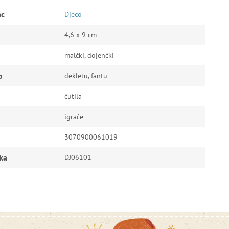
ec
Djeco
4,6 x 9 cm
malčki, dojenčki
o
dekletu, fantu
čutila
igrače
3070900061019
ka
DJ06101