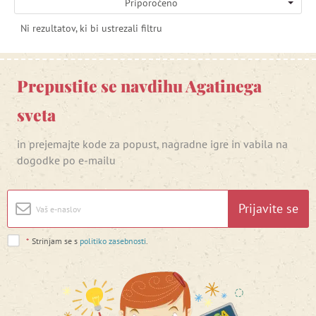
Priporočeno
Ni rezultatov, ki bi ustrezali filtru
Prepustite se navdihu Agatinega
sveta
in prejemajte kode za popust, nagradne igre in vabila na
dogodke po e-mailu
Prijavite se
*
Strinjam se s
politiko zasebnosti
.