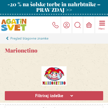
-20 % na šolske torbe in nahrbtnike –
PRAV ZDAJ >>
Meni
Pregled blagovne znamke
Marionetino
Filtriraj izdelke