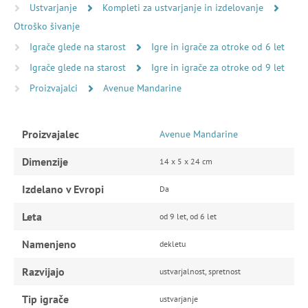
Ustvarjanje
Kompleti za ustvarjanje in izdelovanje
Otroško šivanje
Igrače glede na starost
Igre in igrače za otroke od 6 let
Igrače glede na starost
Igre in igrače za otroke od 9 let
Proizvajalci
Avenue Mandarine
Proizvajalec
Avenue Mandarine
Dimenzije
14 x 5 x 24 cm
Izdelano v Evropi
Da
Leta
od 9 let, od 6 let
Namenjeno
dekletu
Razvijajo
ustvarjalnost, spretnost
Tip igrače
ustvarjanje