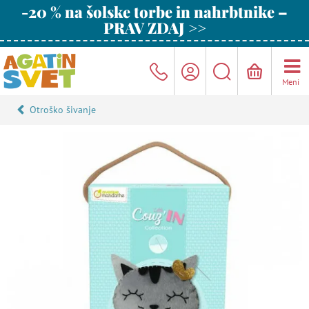
-20 % na šolske torbe in nahrbtnike –
PRAV ZDAJ >>
Meni
Otroško šivanje