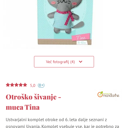
Več fotografij (4)
(
)
+
8
5,0
Otroško šivanje -
muca Tina
Ustvarjalni komplet otroke od 6. leta dalje seznani z
osnovami šivanja. Komplet vsebuje vse, kar je potrebno za