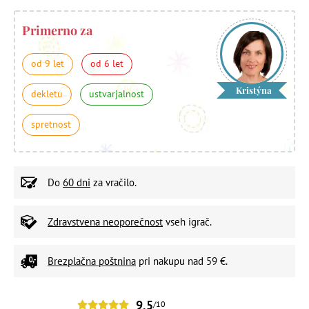
Primerno za
od 9 let
od 6 let
Kristýna
dekletu
ustvarjalnost
spretnost
Do
60 dni
za vračilo.
Zdravstvena neoporečnost
vseh igrač.
Brezplačna poštnina
pri nakupu nad 59 €.
9,5
/10