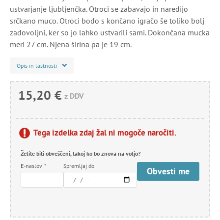
ustvarjanje ljubljenčka. Otroci se zabavajo in naredijo
srčkano muco. Otroci bodo s končano igračo še toliko bolj
zadovoljni, ker so jo lahko ustvarili sami. Dokončana mucka
meri 27 cm. Njena širina pa je 19 cm.
Opis in lastnosti
15,20 €
z DDV
Tega izdelka zdaj žal ni mogoče naročiti.
Želite biti obveščeni, takoj ko bo znova na voljo?
E-naslov
*
Spremljaj do
Obvesti me