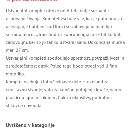
Ustvarjalni komplet otroke od 6. leta dalje seznani z
osnovami šivanja. Komplet vsebuje vse, kar je potrebno za
ustvarjanje ljubljenčka. Otroci se zabavajo in naredijo
srčkano muco. Otroci bodo s končano igračo še toliko bolj
zadovoljni, ker so jo lahko ustvarili sami. Dokončana mucka
meri 27 cm.
Ustvarjalni kompleti spodbujajo spretnost, potrpežljivost in
osredotočenost otrok. Poleg tega bodo otroci vadili fino
motoriko.
Komplet vsebuje klobučevinaste dele z luknjami za
enostavno šivanje, vato za končno polnjenje igrače, varno
plastično iglo in sukanec, trak za okrasitev, podrobna
slikovna navodila.
Uvrščeno v kategorije