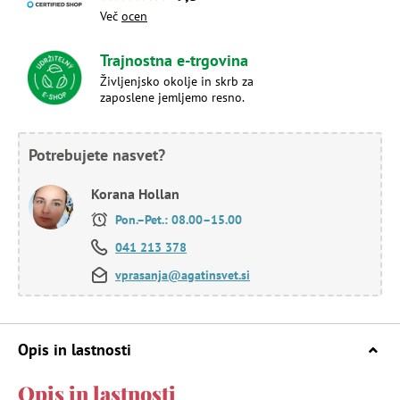
Več
ocen
Trajnostna e-trgovina
Življenjsko okolje in skrb za
zaposlene jemljemo resno.
Potrebujete nasvet?
Korana Hollan
Pon.–Pet.: 08.00–15.00
041 213 378
vprasanja@agatinsvet.si
Opis in lastnosti
Opis in lastnosti