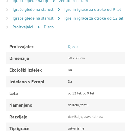
Igračke glede na tip
Ženske ženskam
Igrače glede na starost
Igre in igrače za otroke od 9 let
Igrače glede na starost
Igre in igrače za otroke od 12 let
Proizvajalci
Djeco
Proizvajalec
Djeco
Dimenzije
38 x 28 cm
Ekološki izdelek
Da
Izdelano v Evropi
Da
Leta
od 12 let, od 9 let
Namenjeno
dekletu, fantu
Razvijajo
domišljijo, ustvarjalnost
Tip igrače
ustvarjanje