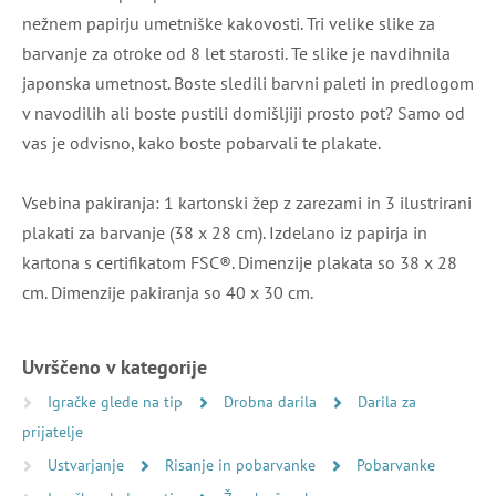
nežnem papirju umetniške kakovosti. Tri velike slike za
barvanje za otroke od 8 let starosti. Te slike je navdihnila
japonska umetnost. Boste sledili barvni paleti in predlogom
v navodilih ali boste pustili domišljiji prosto pot? Samo od
vas je odvisno, kako boste pobarvali te plakate.
Vsebina pakiranja: 1 kartonski žep z zarezami in 3 ilustrirani
plakati za barvanje (38 x 28 cm). Izdelano iz papirja in
kartona s certifikatom FSC®. Dimenzije plakata so 38 x 28
cm. Dimenzije pakiranja so 40 x 30 cm.
Uvrščeno v kategorije
Igračke glede na tip
Drobna darila
Darila za
prijatelje
Ustvarjanje
Risanje in pobarvanke
Pobarvanke