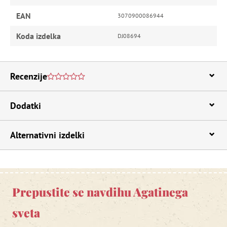
EAN
3070900086944
Koda izdelka
DJ08694
Recenzije
Dodatki
Alternativni izdelki
Prepustite se navdihu Agatinega
sveta