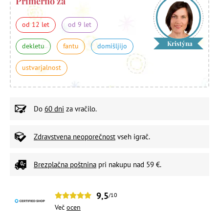
Primerno za
od 12 let
od 9 let
Kristýna
dekletu
fantu
domišljijo
ustvarjalnost
Do
60 dni
za vračilo.
Zdravstvena neoporečnost
vseh igrač.
Brezplačna poštnina
pri nakupu nad 59 €.
9,5
/10
Več
ocen