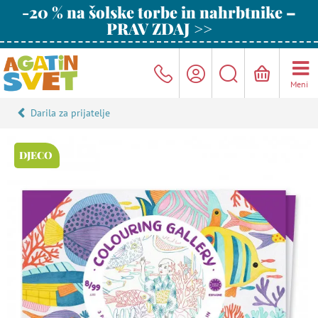
-20 % na šolske torbe in nahrbtnike –
PRAV ZDAJ >>
Meni
Darila za prijatelje
DJECO