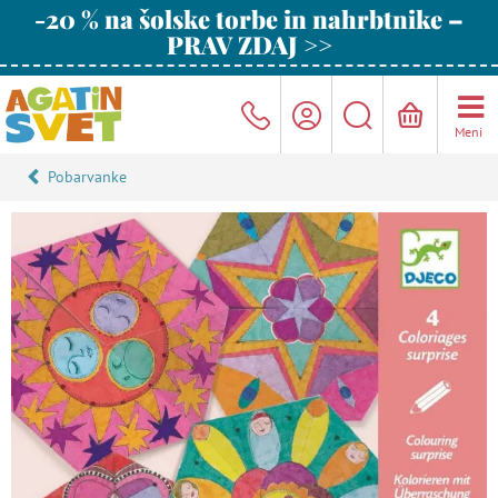
-20 % na šolske torbe in nahrbtnike –
PRAV ZDAJ >>
Meni
Pobarvanke