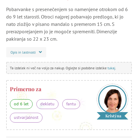
Pobarvanke s presenečenjem so namenjene otrokom od 6
do 9 let starosti. Otroci najprej pobarvajo predlogo, ki jo
nato zložijo v pisano mandalo s premerom 15 cm. S
prerazporejanjem jo je mogoče spremeniti. Dimenzije
pakiranja so 22 x 23 cm.
Opis in lastnosti
Ta izdelek ni več na voljo za nakup. Oglejte si podobne izdelke
tukaj
.
Primerno za
od 6 let
dekletu
fantu
Kristýna
ustvarjalnost