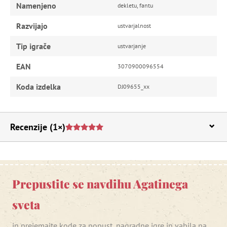
Namenjeno
dekletu, fantu
Razvijajo
ustvarjalnost
Tip igrače
ustvarjanje
EAN
3070900096554
Koda izdelka
DJ09655_xx
Recenzije
(1×)
Prepustite se navdihu Agatinega
sveta
in prejemajte kode za popust, nagradne igre in vabila na