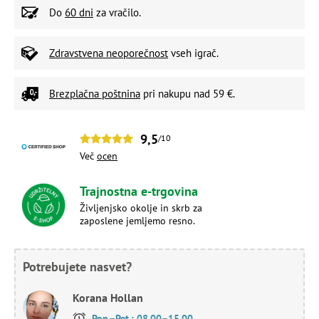
Do
60 dni
za vračilo.
Zdravstvena neoporečnost
vseh igrač.
Brezplačna poštnina
pri nakupu nad 59 €.
9,5
/10
Več
ocen
Trajnostna e-trgovina
Življenjsko okolje in skrb za
zaposlene jemljemo resno.
Potrebujete nasvet?
Korana Hollan
Pon.–Pet.: 08.00–15.00