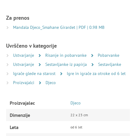
Za prenos
Mandala Djeco_Smahane Girardet | PDF | 0.98 MB
Uvrščeno v kategorije
Ustvarjanje
Risanje in pobarvanke
Pobarvanke
Ustvarjanje
Sestavljanke iz papirja
Sestavljanke
Igrače glede na starost
Igre in igrače za otroke od 6 let
Proizvajalci
Djeco
Proizvajalec
Djeco
Dimenzije
22 x 23 cm
Leta
od 6 let