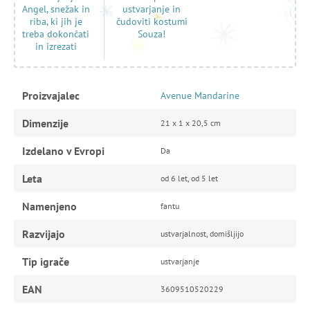
ustvarjanje in
Angel, snežak in
čudoviti kostumi
riba, ki jih je
Souza!
treba dokončati
in izrezati
Proizvajalec
Avenue Mandarine
Dimenzije
21 x 1 x 20,5 cm
Izdelano v Evropi
Da
Leta
od 6 let, od 5 let
Namenjeno
fantu
Razvijajo
ustvarjalnost, domišljijo
Tip igrače
ustvarjanje
EAN
3609510520229