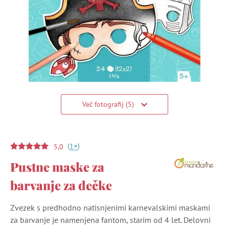
Več fotografij (5)
(
)
+
1
5,0
Pustne maske za
barvanje za dečke
Zvezek s predhodno natisnjenimi karnevalskimi maskami
za barvanje je namenjena fantom, starim od 4 let. Delovni