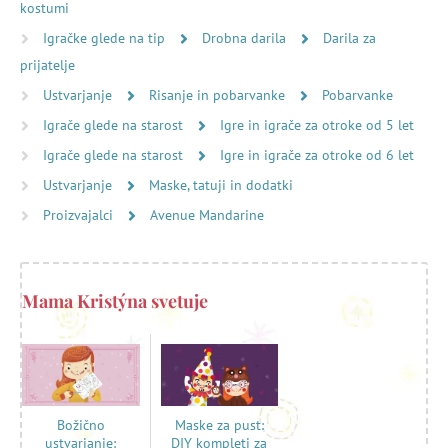
kostumi
Igračke glede na tip
Drobna darila
Darila za
prijatelje
Ustvarjanje
Risanje in pobarvanke
Pobarvanke
Igrače glede na starost
Igre in igrače za otroke od 5 let
Igrače glede na starost
Igre in igrače za otroke od 6 let
Ustvarjanje
Maske, tatuji in dodatki
Proizvajalci
Avenue Mandarine
Mama Kristýna svetuje
Maske za pust:
Božično
DIY kompleti za
ustvarjanje: