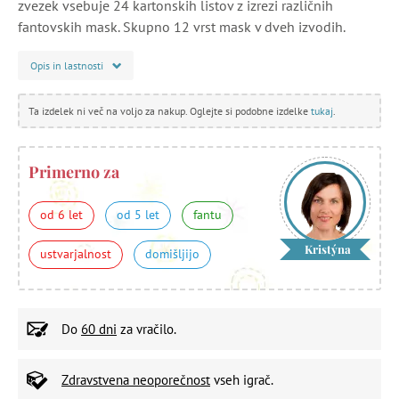
zvezek vsebuje 24 kartonskih listov z izrezi različnih
fantovskih mask. Skupno 12 vrst mask v dveh izvodih.
Opis in lastnosti
Ta izdelek ni več na voljo za nakup. Oglejte si podobne izdelke
tukaj
.
Primerno za
od 6 let
od 5 let
fantu
Kristýna
ustvarjalnost
domišljijo
Do
60 dni
za vračilo.
Zdravstvena neoporečnost
vseh igrač.