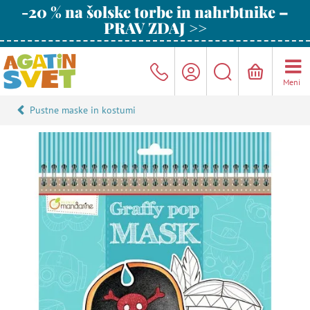
-20 % na šolske torbe in nahrbtnike –
PRAV ZDAJ >>
Meni
Pustne maske in kostumi