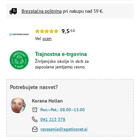
Brezplačna poštnina
pri nakupu nad 59 €.
9,5
/10
Več
ocen
Trajnostna e-trgovina
Življenjsko okolje in skrb za
zaposlene jemljemo resno.
Potrebujete nasvet?
Korana Hollan
Pon.–Pet.: 08.00–15.00
041 213 378
vprasanja@agatinsvet.si