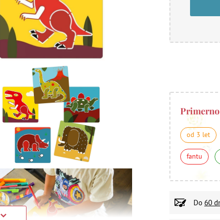
Primerno
od 3 let
fantu
Do
60 d