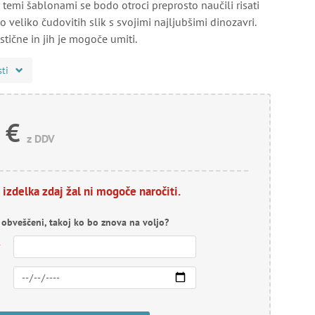
S temi šablonami se bodo otroci preprosto naučili risati
do veliko čudovitih slik s svojimi najljubšimi dinozavri.
tične in jih je mogoče umiti.
sti
 €
z DDV
 izdelka zdaj žal ni mogoče naročiti.
i obveščeni, takoj ko bo znova na voljo?
*