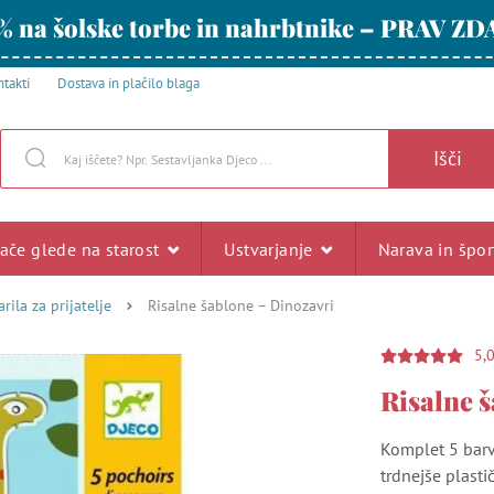
% na šolske torbe in nahrbtnike – PRAV ZD
takti
Dostava in plačilo blaga
Išči
rače glede na starost
Ustvarjanje
Narava in špo
arila za prijatelje
Risalne šablone – Dinozavri
5,
Risalne 
Komplet 5 barv
trdnejše plastič