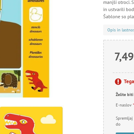
manjši otroci. 
in ustvarili bo
Šablone so plas
Opis in lastno
7,49
Tega
Želite bit
E-naslov
Spremljaj
do