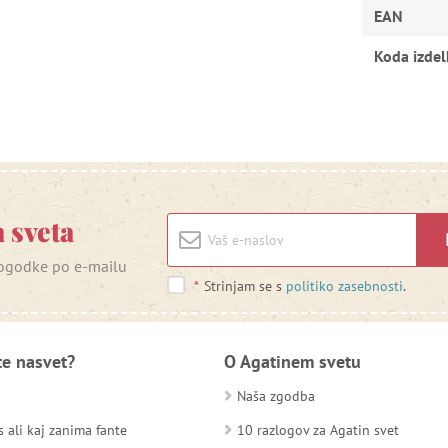
EAN
Koda izdel
 sveta
 dogodke po e-mailu
*
Strinjam se s
politiko zasebnosti
.
te nasvet?
O Agatinem svetu
Naša zgodba
 ali kaj zanima fante
10 razlogov za Agatin svet