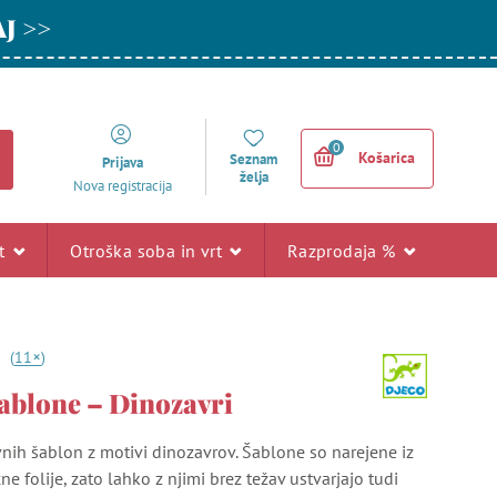
AJ >>
0
Košarica
Seznam
Prijava
želja
Nova registracija
rt
Otroška soba in vrt
Razprodaja %
+
0
(
11
)
šablone – Dinozavri
nih šablon z motivi dinozavrov. Šablone so narejene iz
ne folije, zato lahko z njimi brez težav ustvarjajo tudi