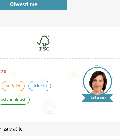
Obvesti me
 za
od 5 let
dekletu
Kristýna
ustvarjalnost
ni
za vračilo.