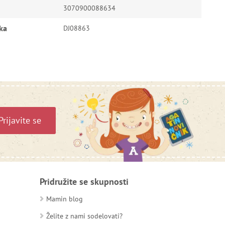
3070900088634
ka
DJ08863
Prijavite se
Pridružite se skupnosti
Mamin blog
Želite z nami sodelovati?