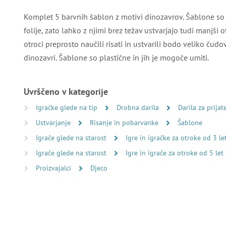
Komplet 5 barvnih šablon z motivi dinozavrov. Šablone so n
folije, zato lahko z njimi brez težav ustvarjajo tudi manjši
otroci preprosto naučili risati in ustvarili bodo veliko čudov
dinozavri. Šablone so plastične in jih je mogoče umiti.
Uvrščeno v kategorije
Igračke glede na tip
Drobna darila
Darila za prijat
Ustvarjanje
Risanje in pobarvanke
Šablone
Igrače glede na starost
Igre in igračke za otroke od 3 le
Igrače glede na starost
Igre in igrače za otroke od 5 let
Proizvajalci
Djeco