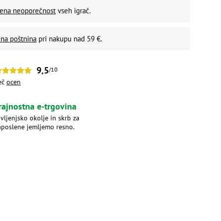
vena neoporečnost
vseh igrač.
na poštnina
pri nakupu nad 59 €.
9,5
/10
eč
ocen
rajnostna e-trgovina
ivljenjsko okolje in skrb za
aposlene jemljemo resno.