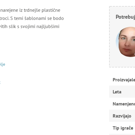
arejene iz trdnejše plastične
Potrebuj
 otroci. S temi šablonami se bodo
itih slik s svojimi najljubšimi
elje
Proizvajal
t
Leta
Namenjen
Razvijajo
Tip igrače