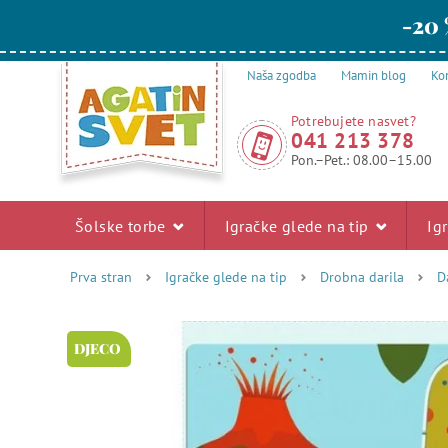
-20 
Naša zgodba
Mamin blog
Kon
Potrebujete nasvet?
041 213 378
Pon.–Pet.: 08.00–15.00
Šolske torbe
Igračke glede na tip
Ig
Prva stran
Igračke glede na tip
Drobna darila
D
DJECO