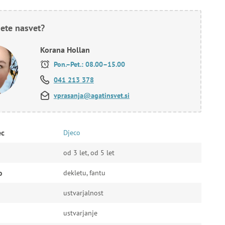
ete nasvet?
Korana Hollan
Pon.–Pet.: 08.00–15.00
041 213 378
vprasanja@agatinsvet.si
ec
Djeco
od 3 let, od 5 let
o
dekletu, fantu
ustvarjalnost
ustvarjanje