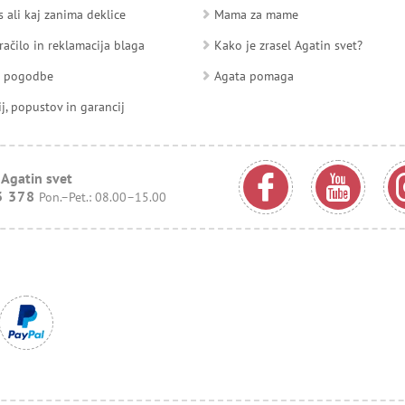
 ali kaj zanima deklice
Mama za mame
račilo in reklamacija blaga
Kako je zrasel Agatin svet?
d pogodbe
Agata pomaga
ij, popustov in garancij
 Agatin svet
3 378
Pon.–Pet.: 08.00–15.00