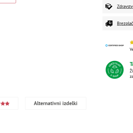
Zdravst
Brezplač
V
T
Ž
z
Alternativni izdelki