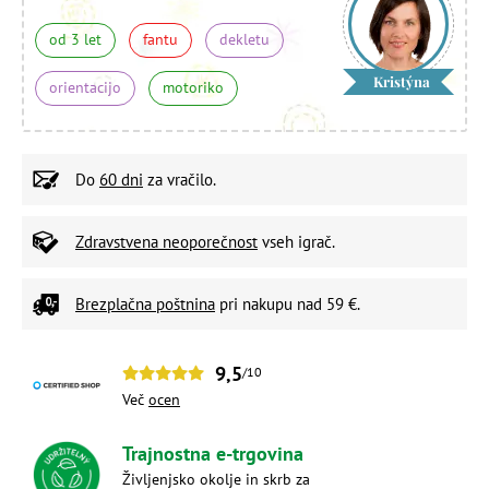
od 3 let
fantu
dekletu
Kristýna
orientacijo
motoriko
Do
60 dni
za vračilo.
Zdravstvena neoporečnost
vseh igrač.
Brezplačna poštnina
pri nakupu nad 59 €.
9,5
/10
Več
ocen
Trajnostna e-trgovina
Življenjsko okolje in skrb za