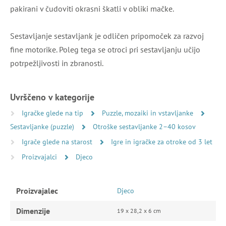
pakirani v čudoviti okrasni škatli v obliki mačke.
Sestavljanje sestavljank je odličen pripomoček za razvoj
fine motorike. Poleg tega se otroci pri sestavljanju učijo
potrpežljivosti in zbranosti.
Uvrščeno v kategorije
Igračke glede na tip
Puzzle, mozaiki in vstavljanke
Sestavljanke (puzzle)
Otroške sestavljanke 2–40 kosov
Igrače glede na starost
Igre in igračke za otroke od 3 let
Proizvajalci
Djeco
Proizvajalec
Djeco
Dimenzije
19 x 28,2 x 6 cm