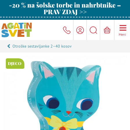
-20 % na šolske torbe in nahrbtnike –
PRAV ZDAJ >>
Meni
Otroške sestavljanke 2–40 kosov
DJECO