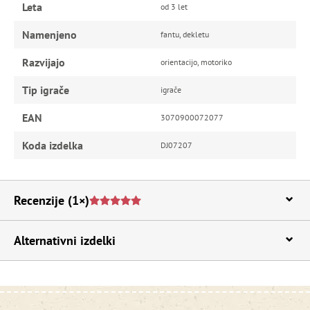
Leta
od 3 let
Namenjeno
fantu, dekletu
Razvijajo
orientacijo, motoriko
Tip igrače
igrače
EAN
3070900072077
Koda izdelka
DJ07207
Recenzije
(1×)
Alternativni izdelki