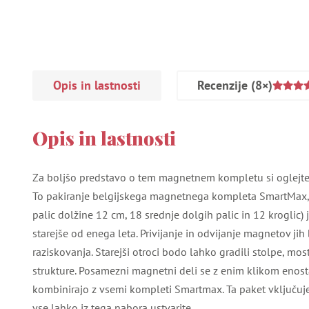
Opis in lastnosti
Recenzije
(8×)
Opis in lastnosti
Za boljšo predstavo o tem magnetnem kompletu si oglejte
To pakiranje belgijskega magnetnega kompleta SmartMax, 
palic dolžine 12 cm, 18 srednje dolgih palic in 12 kroglic)
starejše od enega leta. Privijanje in odvijanje magnetov jih
raziskovanja. Starejši otroci bodo lahko gradili stolpe, mo
strukture. Posamezni magnetni deli se z enim klikom enosta
kombinirajo z vsemi kompleti Smartmax. Ta paket vključuje k
vse lahko iz tega nabora ustvarite.