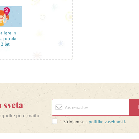
za igre in
 za otroke
 2 let
 sveta
 dogodke po e-mailu
*
Strinjam se s
politiko zasebnosti
.