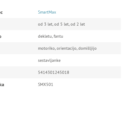
ec
SmartMax
od 3 let, od 5 let, od 2 let
o
dekletu, fantu
motoriko, orientacijo, domišljijo
sestavljanke
5414301245018
ka
SMX501