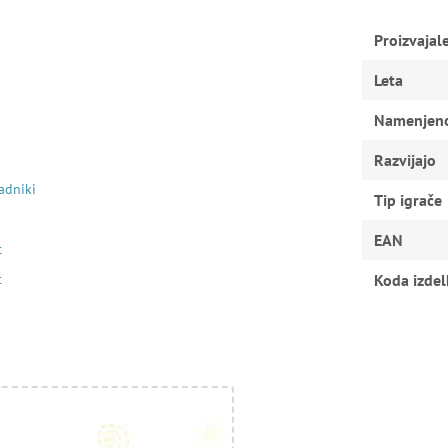
Proizvajal
Leta
Namenjen
Razvijajo
adniki
Tip igrače
EAN
t
t
Koda izdel