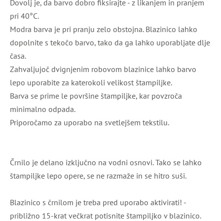
Dovolj je, da barvo dobro fiksirajte - z likanjem in pranjem
pri 40°C.
Modra barva je pri pranju zelo obstojna. Blazinico lahko
dopolnite s tekočo barvo, tako da ga lahko uporabljate dlje
časa.
Zahvaljujoč dvignjenim robovom blazinice lahko barvo
lepo uporabite za katerokoli velikost štampiljke.
Barva se prime le površine štampiljke, kar povzroča
minimalno odpada.
Priporočamo za uporabo na svetlejšem tekstilu.
Črnilo je delano izključno na vodni osnovi. Tako se lahko
štampiljke lepo opere, se ne razmaže in se hitro suši.
Blazinico s črnilom je treba pred uporabo aktivirati! -
približno 15-krat večkrat potisnite štampiljko v blazinico.