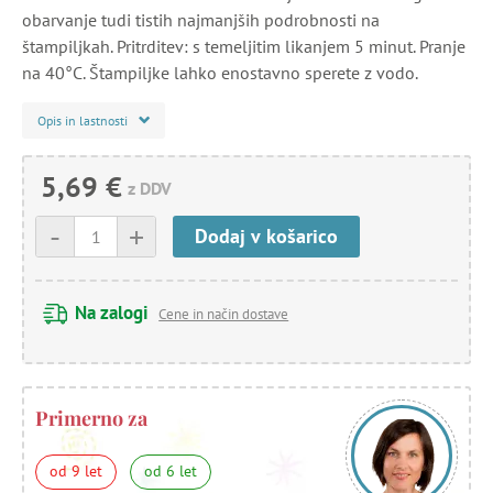
obarvanje tudi tistih najmanjših podrobnosti na
štampiljkah. Pritrditev: s temeljitim likanjem 5 minut. Pranje
na 40°C. Štampiljke lahko enostavno sperete z vodo.
Opis in lastnosti
5,69 €
z DDV
-
+
Dodaj v košarico
Na zalogi
Cene in način dostave
Primerno za
od 9 let
od 6 let