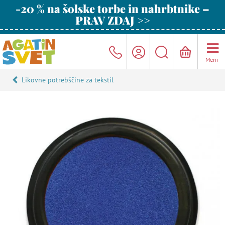
-20 % na šolske torbe in nahrbtnike –
PRAV ZDAJ >>
Meni
Likovne potrebščine za tekstil