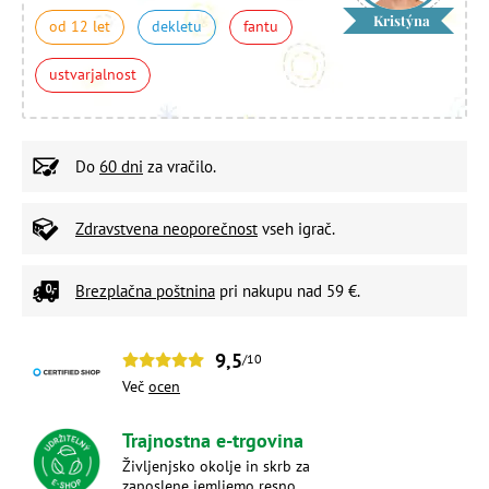
Kristýna
od 12 let
dekletu
fantu
ustvarjalnost
Do
60 dni
za vračilo.
Zdravstvena neoporečnost
vseh igrač.
Brezplačna poštnina
pri nakupu nad 59 €.
9,5
/10
Več
ocen
Trajnostna e-trgovina
Življenjsko okolje in skrb za
zaposlene jemljemo resno.