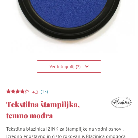
Več fotografij (2)
(
)
+
1
4,0
Tekstilna štampiljka,
temno modra
Tekstilna blazinica IZINK za štampiljke na vodni osnovi.
Izredno enostavno in čisto rokovanje. Blazinica omogoča