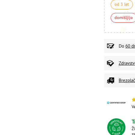
od 3 let
domišljijo
Do
60 d
Zdravst
Brezplač
V
T
Ž
z