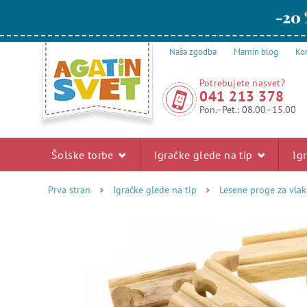
-20 
Naša zgodba
Mamin blog
Kon
Potrebujete nasvet?
041 213 378
Pon.–Pet.: 08.00–15.00
Šolske torbe
Igračke glede na tip
Ig
Prva stran
Igračke glede na tip
Lesene proge za vlak