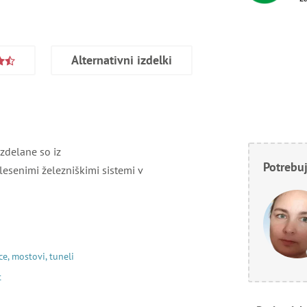
Alternativni izdelki
Izdelane so iz
Potrebuj
lesenimi železniškimi sistemi v
ce, mostovi, tuneli
t