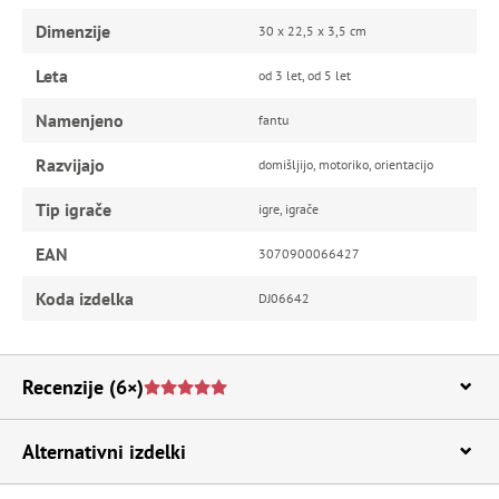
Dimenzije
30 x 22,5 x 3,5 cm
Leta
od 3 let, od 5 let
Namenjeno
fantu
Razvijajo
domišljijo, motoriko, orientacijo
Tip igrače
igre, igrače
EAN
3070900066427
Koda izdelka
DJ06642
Recenzije
(6×)
Alternativni izdelki