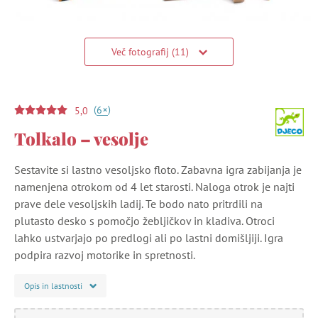
Več fotografij (11)
(
)
+
6
5,0
Tolkalo – vesolje
Sestavite si lastno vesoljsko floto. Zabavna igra zabijanja je
namenjena otrokom od 4 let starosti. Naloga otrok je najti
prave dele vesoljskih ladij. Te bodo nato pritrdili na
plutasto desko s pomočjo žebljičkov in kladiva. Otroci
lahko ustvarjajo po predlogi ali po lastni domišljiji. Igra
podpira razvoj motorike in spretnosti.
Opis in lastnosti