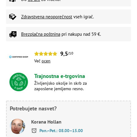
Zdravstvena neoporečnost
vseh igrač.
Brezplačna poštnina
pri nakupu nad 59 €.
9,5
/10
Več
ocen
Trajnostna e-trgovina
Življenjsko okolje in skrb za
zaposlene jemljemo resno.
Potrebujete nasvet?
Korana Hollan
Pon.–Pet.: 08.00–15.00