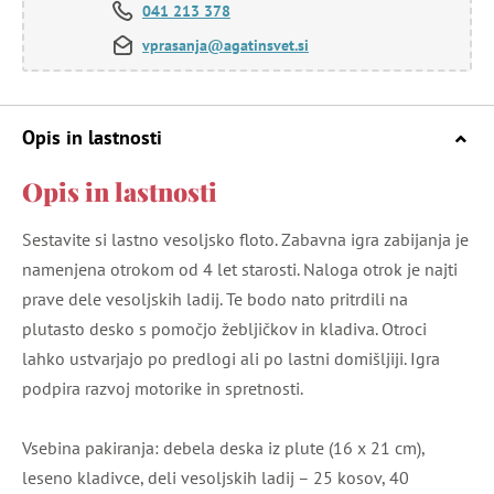
041 213 378
vprasanja@agatinsvet.si
Opis in lastnosti
Opis in lastnosti
Sestavite si lastno vesoljsko floto. Zabavna igra zabijanja je
namenjena otrokom od 4 let starosti. Naloga otrok je najti
prave dele vesoljskih ladij. Te bodo nato pritrdili na
plutasto desko s pomočjo žebljičkov in kladiva. Otroci
lahko ustvarjajo po predlogi ali po lastni domišljiji. Igra
podpira razvoj motorike in spretnosti.
Vsebina pakiranja: debela deska iz plute (16 x 21 cm),
leseno kladivce, deli vesoljskih ladij – 25 kosov, 40