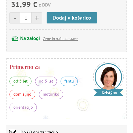
31,99 €
z DDV
-
+
Dodaj v košarico
Na zalogi
Cene in način dostave
Primerno za
od 3 let
od 5 let
fantu
Kristýna
domišljijo
motoriko
orientacijo
Do
60 dni
za vračilo.