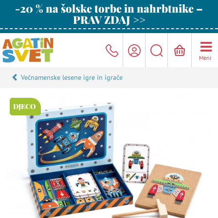
-20 % na šolske torbe in nahrbtnike –
PRAV ZDAJ >>
Meni
Večnamenske lesene igre in igrače
DJECO