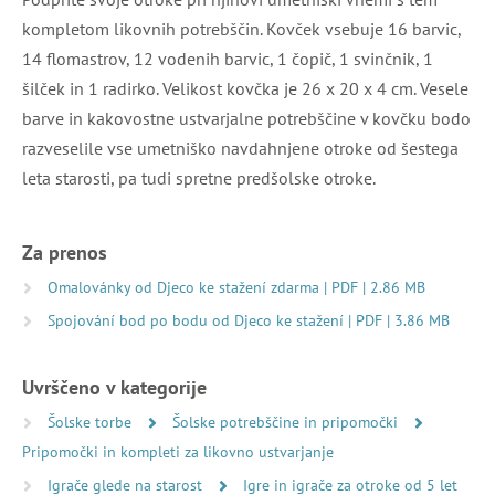
kompletom likovnih potrebščin. Kovček vsebuje 16 barvic,
14 flomastrov, 12 vodenih barvic, 1 čopič, 1 svinčnik, 1
šilček in 1 radirko. Velikost kovčka je 26 x 20 x 4 cm. Vesele
barve in kakovostne ustvarjalne potrebščine v kovčku bodo
razveselile vse umetniško navdahnjene otroke od šestega
leta starosti, pa tudi spretne predšolske otroke.
Za prenos
Omalovánky od Djeco ke stažení zdarma | PDF | 2.86 MB
Spojování bod po bodu od Djeco ke stažení | PDF | 3.86 MB
Uvrščeno v kategorije
Šolske torbe
Šolske potrebščine in pripomočki
Pripomočki in kompleti za likovno ustvarjanje
Igrače glede na starost
Igre in igrače za otroke od 5 let