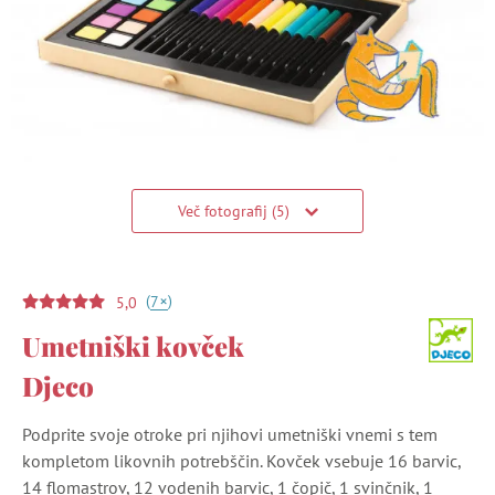
Več fotografij (5)
(
)
+
7
5,0
Umetniški kovček
Djeco
Podprite svoje otroke pri njihovi umetniški vnemi s tem
kompletom likovnih potrebščin. Kovček vsebuje 16 barvic,
14 flomastrov, 12 vodenih barvic, 1 čopič, 1 svinčnik, 1