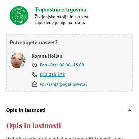
Trajnostna e-trgovina
Življenjsko okolje in skrb za
zaposlene jemljemo resno.
Potrebujete nasvet?
Korana Hollan
Pon.–Pet.: 08.00–15.00
041 213 378
vprasanja@agatinsvet.si
Opis in lastnosti
Opis in lastnosti
Podprite svoje otroke pri njihovi umetniški vnemi s tem