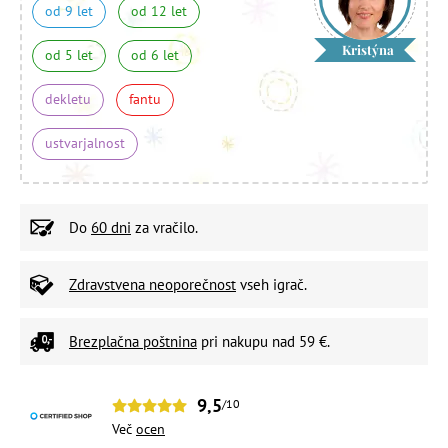
od 9 let
od 12 let
Kristýna
od 5 let
od 6 let
dekletu
fantu
ustvarjalnost
Do
60 dni
za vračilo.
Zdravstvena neoporečnost
vseh igrač.
Brezplačna poštnina
pri nakupu nad 59 €.
9,5
/10
Več
ocen