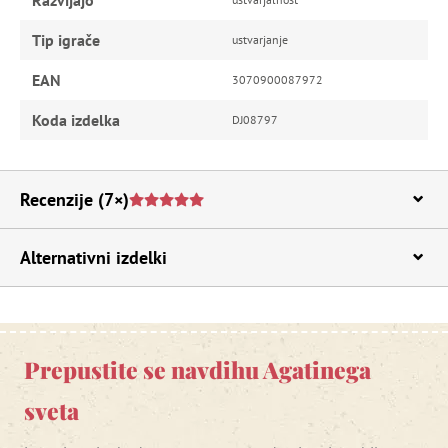
Razvijajo
Tip igrače
ustvarjanje
EAN
3070900087972
Koda izdelka
DJ08797
Recenzije
(7×)
Alternativni izdelki
Prepustite se navdihu Agatinega
sveta