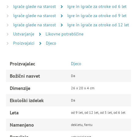
Igrače glede na starost
Igre in igrače za otroke od 6 let
Igrače glede na starost
Igre in igrače za otroke od 9 let
Igrače glede na starost
Igre in igrače za otroke od 12 let
Ustvarjanje
Likovne potrebščine
Proizvajalci
Djeco
Proizvajalec
Djeco
Božični nasvet
Da
Dimenzije
26 x 20 x 4 cm
Ekološki izdelek
Da
Leta
od 9 let, od 12 let, od 5 let, od 6 let
Namenjeno
dekletu, fantu
ustvarjalnost