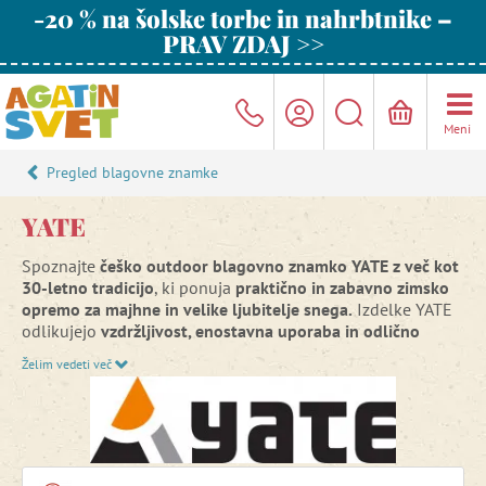
-20 % na šolske torbe in nahrbtnike –
PRAV ZDAJ >>
Meni
Pregled blagovne znamke
YATE
Spoznajte
češko outdoor blagovno znamko YATE z več kot
30-letno tradicijo
, ki ponuja
praktično in zabavno zimsko
opremo za majhne in velike ljubitelje snega.
Izdelke YATE
odlikujejo
vzdržljivost, enostavna uporaba in odlično
razmerje med ceno in kakovostjo
– popolna izbira za
Želim vedeti več
zimske radosti, sprehode in vsakodnevno gibanje v mrzlih
dneh. Z blagovno znamko YATE boste zimo uživali
brezskrbno in v polni meri.