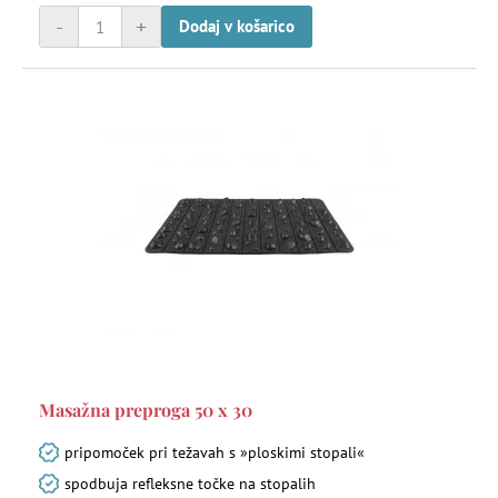
-
+
Dodaj v košarico
Masažna preproga 50 x 30
pripomoček pri težavah s »ploskimi stopali«
spodbuja refleksne točke na stopalih