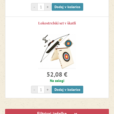
-
+
Dodaj v košarico
Lokostrelski set v škatli
52,08 €
Na zalogi
-
+
Dodaj v košarico
Filtriraj izdelke