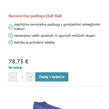
Ravnotežna podloga Half Ball
napihljiva ravnotežna podloga z gumijastimi raztegljivimi
trakovi
namenjena vadbi spodnjih in zgornjih mišičnih skupin
tlačilka je priložena izdelku
78,75 €
Na zalogi
-
+
Dodaj v košarico