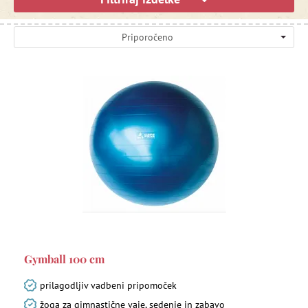
Priporočeno
Gymball 100 cm
prilagodljiv vadbeni pripomoček
žoga za gimnastične vaje, sedenje in zabavo