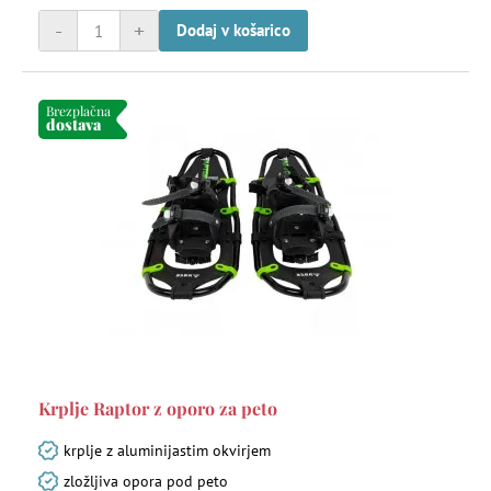
-
+
Dodaj v košarico
Brezplačna
dostava
Krplje Raptor z oporo za peto
krplje z aluminijastim okvirjem
zložljiva opora pod peto