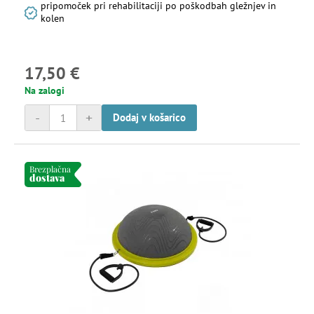
pripomoček pri rehabilitaciji po poškodbah gležnjev in
kolen
17,50 €
Na zalogi
-
+
Dodaj v košarico
Brezplačna
dostava