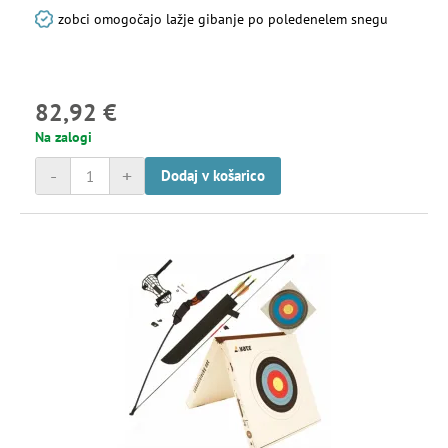
zobci omogočajo lažje gibanje po poledenelem snegu
82,92 €
Na zalogi
-
+
Dodaj v košarico