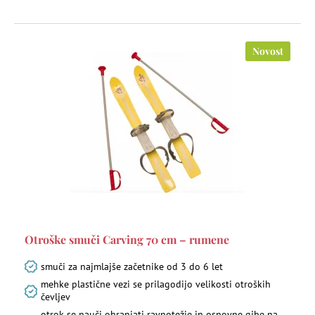
Novost
Otroške smuči Carving 70 cm – rumene
smuči za najmlajše začetnike od 3 do 6 let
mehke plastične vezi se prilagodijo velikosti otroških
čevljev
otrok se nauči ohranjati ravnotežje in osnovne gibe na