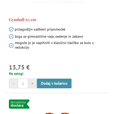
Gymball 65 cm
prilagodljiv vadbeni pripomoček
žoga za gimnastične vaje, sedenje in zabavo
mogoče jo je napihniti s klasično tlačilko za kolo z
redukcijo
13,75 €
Na zalogi
-
+
Dodaj v košarico
Brezplačna
dostava