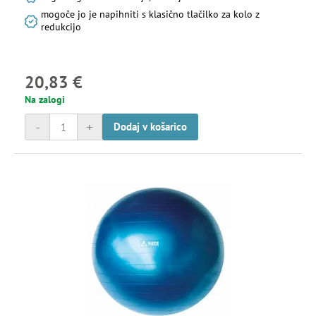
mogoče jo je napihniti s klasično tlačilko za kolo z
redukcijo
20,83 €
Na zalogi
-
+
Dodaj v košarico