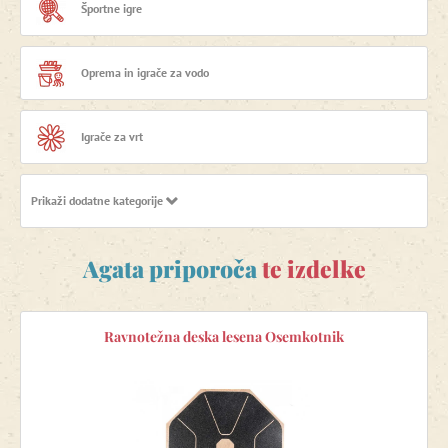
Športne igre
Oprema in igrače za vodo
Igrače za vrt
Prikaži dodatne kategorije
Vrtne gugalnice in plezalne naprave
Agata priporoča
te izdelke
Plezalna igrala, gugalnice in gibalne naprave za otroško sobo
Ortopedske podloge
Ravnotežna deska lesena Osemkotnik