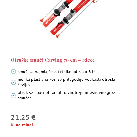
Otroške smuči Carving 70 cm – rdeče
smuči za najmlajše začetnike od 3 do 6 let
mehke plastične vezi se prilagodijo velikosti otroških
čevljev
otrok se nauči ohranjati ravnotežje in osnovne gibe na
smučeh
21,25 €
Ni na zalogi