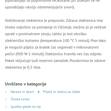
(uporabljajo se popolnoma reciklirane, pri izdelavi se ne
uporabljajo okolju obremenjujoče snovi).
Vzdrževanje steklenice je preprosto. Zdrava steklenica ima
široko odprtino za polnjenje in čiščenje, možno jo je večkrat
oprati v pomivalnem stroju, lahko jo kot otroško
stekleničko kuhamo (temperatura 100 °C 5 minut). Prav tako
je mogoče pijačo za kratek čas segrevati v mikrovalovni
pečici (900 W 2 minuti). Steklenico hranite ves čas odprto.
Paket vključuje tudi rezervni zamašek. Prostornina te zdrave
steklenice je 0,5 litra.
Uvrščeno v kategorije
Narava in šport
Pijača in malica za izlete
Šolske torbe
Igračke glede na tip