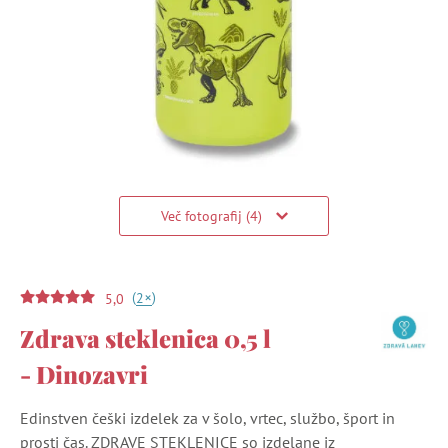
Več fotografij (4)
(
)
+
2
5,0
Zdrava steklenica 0,5 l
- Dinozavri
Edinstven češki izdelek za v šolo, vrtec, službo, šport in
prosti čas. ZDRAVE STEKLENICE so izdelane iz