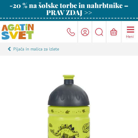
-20 % na šolske torbe in nahrbtnike –
PRAV ZDAJ >>
Meni
Pijača in malica za izlete