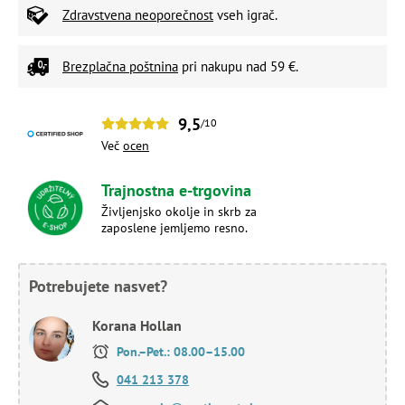
Zdravstvena neoporečnost
vseh igrač.
Brezplačna poštnina
pri nakupu nad 59 €.
9,5
/10
Več
ocen
Trajnostna e-trgovina
Življenjsko okolje in skrb za
zaposlene jemljemo resno.
Potrebujete nasvet?
Korana Hollan
Pon.–Pet.: 08.00–15.00
041 213 378