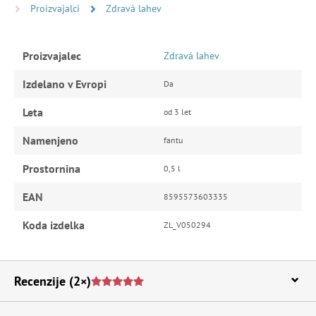
Proizvajalci
Zdravá lahev
Proizvajalec
Zdravá lahev
Izdelano v Evropi
Da
Leta
od 3 let
Namenjeno
fantu
Prostornina
0,5 l
EAN
8595573603335
Koda izdelka
ZL_V050294
Recenzije
(2×)