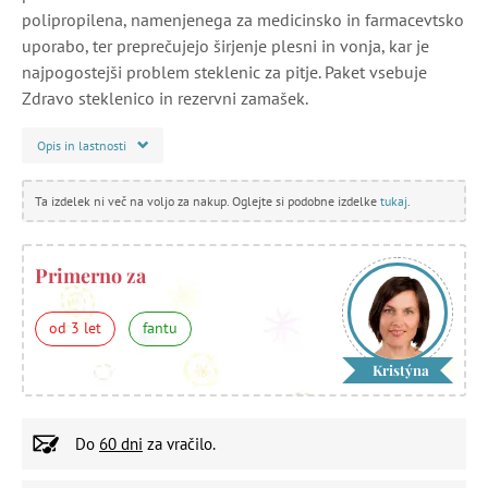
polipropilena, namenjenega za medicinsko in farmacevtsko
uporabo, ter preprečujejo širjenje plesni in vonja, kar je
najpogostejši problem steklenic za pitje. Paket vsebuje
Zdravo steklenico in rezervni zamašek.
Opis in lastnosti
Ta izdelek ni več na voljo za nakup. Oglejte si podobne izdelke
tukaj
.
Primerno za
od 3 let
fantu
Kristýna
Do
60 dni
za vračilo.