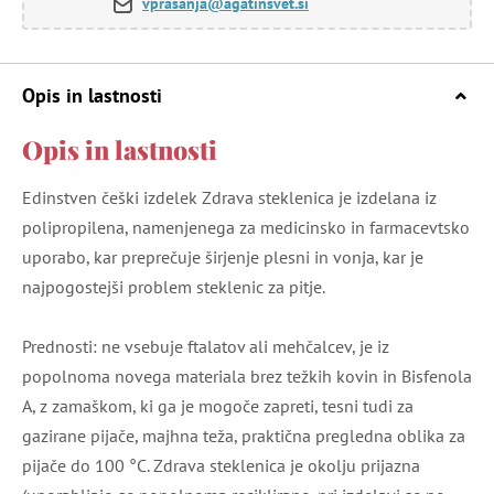
vprasanja@agatinsvet.si
Opis in lastnosti
Opis in lastnosti
Edinstven češki izdelek Zdrava steklenica je izdelana iz
polipropilena, namenjenega za medicinsko in farmacevtsko
uporabo, kar preprečuje širjenje plesni in vonja, kar je
najpogostejši problem steklenic za pitje.
Prednosti: ne vsebuje ftalatov ali mehčalcev, je iz
popolnoma novega materiala brez težkih kovin in Bisfenola
A, z zamaškom, ki ga je mogoče zapreti, tesni tudi za
gazirane pijače, majhna teža, praktična pregledna oblika za
pijače do 100 °C. Zdrava steklenica je okolju prijazna